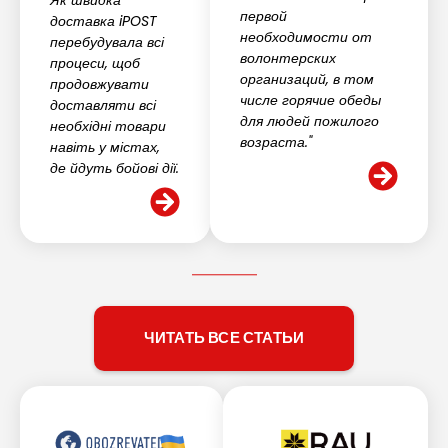
Як швидка
первой
доставка iPOST
необходимости от
перебудувала всі
волонтерских
процеси, щоб
организаций, в том
продовжувати
числе горячие обеды
доставляти всі
для людей пожилого
необхідні товари
возраста."
навіть у містах,
де йдуть бойові дії.
ЧИТАТЬ ВСЕ СТАТЬИ