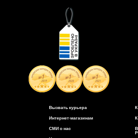
Вызвать курьера
К
Интернет-магазинам
К
СМИ о нас
В
Р