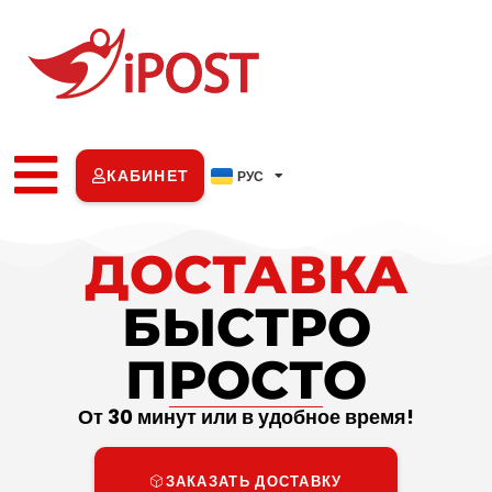
УКР
КАБИНЕТ
РУС
ENG
ДОСТАВКА
БЫСТРО
ПРОСТО
От 30 минут или в удобное время!
ЗАКАЗАТЬ ДОСТАВКУ