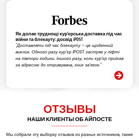
Як долає труднощі курʼєрська доставка під час
війни та блекауту: досвід iPOST
"Доставляти під час блекауту – це щоденний
виклик. Одного разу курʼєр iPOST застряг у ліфті
на півтори години. Іншого разу, коли курʼєр приїхав
за адресою до отримувача, зник звʼязок."
ОТЗЫВЫ
НАШИ КЛИЕНТЫ ОБ АЙПОСТЕ
Мы собрали эту выборку отзывов из разных источников, такие