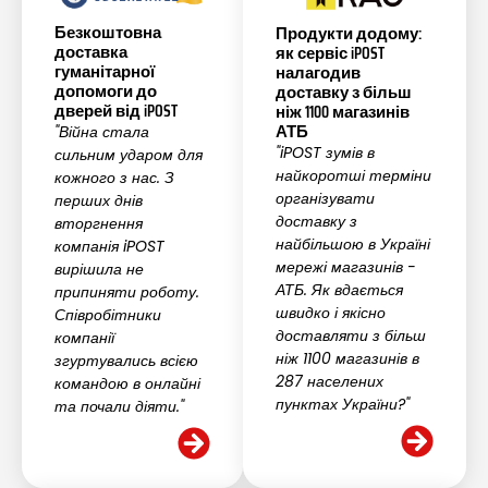
Безкоштовна
Продукти додому:
доставка
як сервіс iPOST
гуманітарної
налагодив
допомоги до
доставку з більш
дверей від iPOST
ніж 1100 магазинів
АТБ
"Війна стала
"iPOST зумів в
сильним ударом для
найкоротші терміни
кожного з нас. З
організувати
перших днів
доставку з
вторгнення
найбільшою в Україні
компанія iPOST
мережі магазинів -
вирішила не
АТБ. Як вдається
припиняти роботу.
швидко і якісно
Співробітники
доставляти з більш
компанії
ніж 1100 магазинів в
згуртувались всією
287 населених
командою в онлайні
пунктах України?"
та почали діяти."