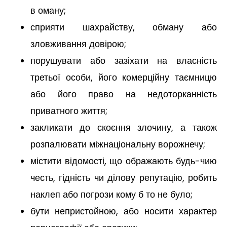
в оману;
сприяти шахрайству, обману або
зловживання довірою;
порушувати або зазіхати на власність
третьої особи, його комерційну таємницю
або його право на недоторканність
приватного життя;
закликати до скоєння злочину, а також
розпалювати міжнаціональну ворожнечу;
містити відомості, що ображають будь-чию
честь, гідність чи ділову репутацію, робить
наклеп або погрози кому б то не було;
бути непристойною, або носити характер