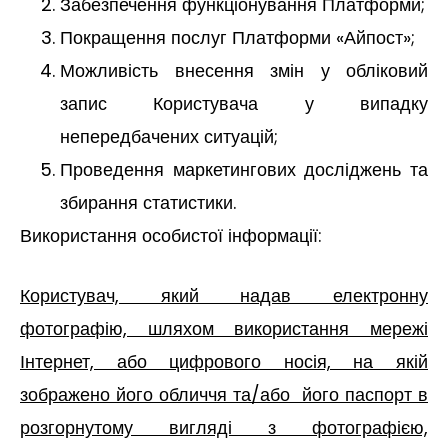
Забезпечення функціонування Платформи;
Покращення послуг Платформи «Айпост»;
Можливість внесення змін у обліковий
запис Користувача у випадку
непередбачених ситуацій;
Проведення маркетингових досліджень та
збирання статистики.
Використання особистої інформації:
Користувач, який надав електронну
фотографію, шляхом використання мережі
Інтернет, або цифрового носія, на якій
зображено його обличчя та/або його паспорт в
розгорнутому вигляді з фотографією,