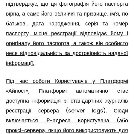
підтверджує, що ця фотографія його паспорта
вірна, а саме його обличчя та прізвище, ім’я, по
батькові, дата народження, серія та номер
паспорту, місце реєстрації відповідає йому і
оригіналу його паспорта, а також він особисто
несе відповідальність за достовірність наданої
інформації.
Під час роботи Користувачів у Платформі
«Айпост», Платформі автоматично стає
доступна інформація зі стандартних журналів
реєстрації сервера (server logs). Сюди
включається IP-адреса Користувача (або
проксі-сервера, якщо його використовують для