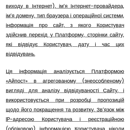
виходу в Інтернет), ім’я Інтернет-провайдера,
ім’я домену, тип браузера і операційної системи,
інформація про сайт, з якого Користувач
здійснив перехід у Платформу, сторінки сайту,
які відвідує Користувач, дату і час цих
відвідувань.
Ця інформація аналізується Платформою
«Айпост» в агрегованому (знеособленому)
вигляді для аналізу відвідуваності Сайту, і
використовується при розробці пропозицій
щодо його покращення та розвитку. Зв’язок між
IP-адресою Користувача і реєстраційною
(обліковою) інформацією Користувача ніколи