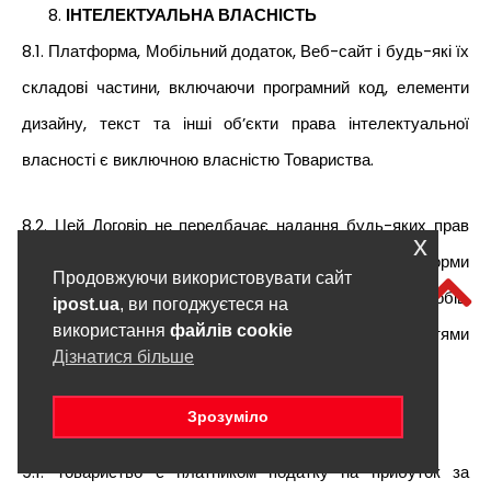
ІНТЕЛЕКТУАЛЬНА ВЛАСНІСТЬ
8.1. Платформа, Мобільний додаток, Веб-сайт і будь-які їх
складові частини, включаючи програмний код, елементи
дизайну, текст та інші об’єкти права інтелектуальної
власності є виключною власністю Товариства.
8.2. Цей Договір не передбачає надання будь-яких прав
x
або дозволів Користувачеві на використання Платформи
Продовжуючи використовувати сайт
та Мобільних додатків будь-яким чином, крім способів,
ipost.ua
, ви погоджуєтеся на
використання
файлів cookie
передбачених функціональними можливостями
Дізнатися більше
(функціоналом) Платформи та Мобільного додатку.
Зрозуміло
ПРИКІНЦЕВІ ПОЛОЖЕННЯ
9.1. Товариство є платником податку на прибуток за