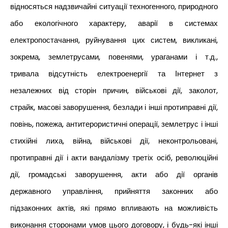
відносяться надзвичайні ситуації техногенного, природного
або екологічного характеру, аварії в системах
електропостачання, руйнування цих систем, викликані,
зокрема, землетрусами, повенями, ураганами і т.д.,
тривала відсутність електроенергії та Інтернет з
незалежних від сторін причин, військові дії, заколот,
страйк, масові заворушення, безлади і інші протиправні дії,
повінь, пожежа, антитерористичні операції, землетрус і інші
стихійні лиха, війна, військові дії, неконтрольовані,
протиправні дії і акти вандалізму третіх осіб, революційні
дії, громадські заворушення, акти або дії органів
державного управління, прийняття законних або
підзаконних актів, які прямо впливають на можливість
виконання сторонами умов цього договору, і будь-які інші