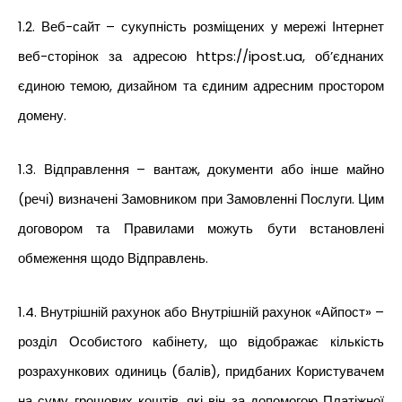
1.2. Веб-сайт – сукупність розміщених у мережі Інтернет
веб-сторінок за адресою https://ipost.ua, об’єднаних
єдиною темою, дизайном та єдиним адресним простором
домену.
1.3. Відправлення – вантаж, документи або інше майно
(речі) визначені Замовником при Замовленні Послуги. Цим
договором та Правилами можуть бути встановлені
обмеження щодо Відправлень.
1.4. Внутрішній рахунок або Внутрішній рахунок «Айпост» –
розділ Особистого кабінету, що відображає кількість
розрахункових одиниць (балів), придбаних Користувачем
на суму грошових коштів, які він за допомогою Платіжної