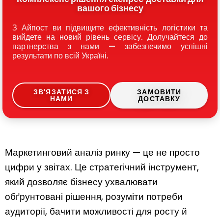
вашого бізнесу
З Айпост ви підвищите ефективність логістики та
вийдете на новий рівень сервісу. Долучайтеся до
партнерства з нами — забезпечимо успішні
результати по всій Україні.
ЗВ'ЯЗАТИСЯ З
ЗАМОВИТИ
НАМИ
ДОСТАВКУ
Маркетинговий аналіз ринку — це не просто
цифри у звітах. Це стратегічний інструмент,
який дозволяє бізнесу ухвалювати
обґрунтовані рішення, розуміти потреби
аудиторії, бачити можливості для росту й