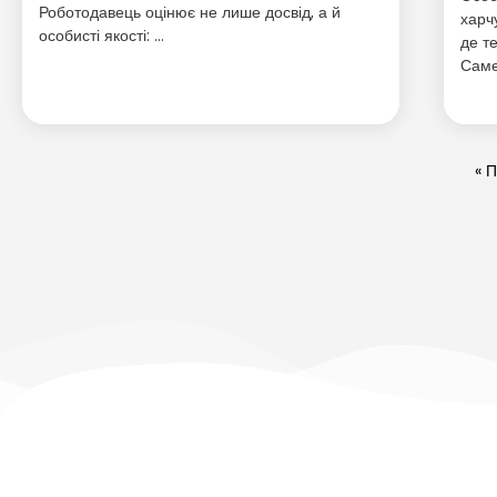
Роботодавець оцінює не лише досвід, а й
харч
особисті якості: …
де т
Саме
« 