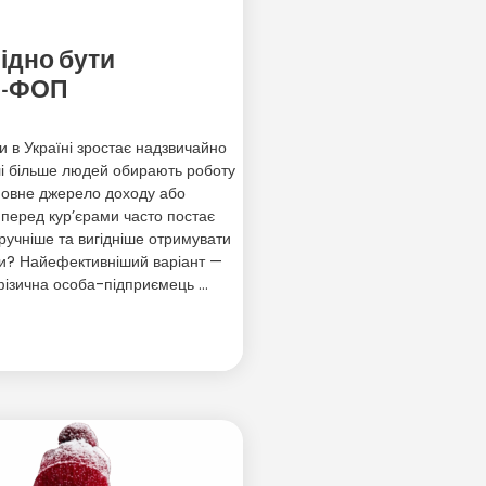
ідно бути
м-ФОП
 в Україні зростає надзвичайно
лі більше людей обирають роботу
новне джерело доходу або
е перед кур’єрами часто постає
зручніше та вигідніше отримувати
ти? Найефективніший варіант —
фізична особа-підприємець …