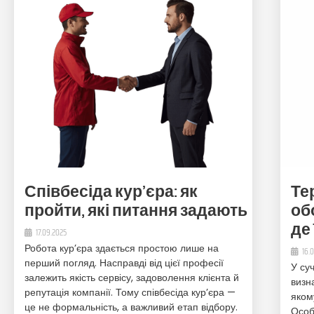
Співбесіда кур’єра: як
Те
пройти, які питання задають
об
де 
17.09.2025
Робота кур’єра здається простою лише на
16.
перший погляд. Насправді від цієї професії
У суч
залежить якість сервісу, задоволення клієнта й
визн
репутація компанії. Тому співбесіда кур’єра —
яком
це не формальність, а важливий етап відбору.
Особ