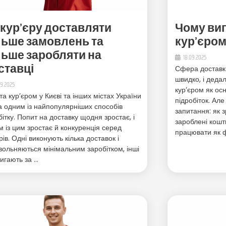
 кур’єру доставляти
Чому виг
льше замовлень та
кур’єро
льше заробляти на
18.09.2025
ставці
Сфера доставки
швидко, і деда
09.2025
кур’єром як ос
та кур’єром у Києві та інших містах України
підробіток. Ал
а одним із найпопулярніших способів
запитання: як 
бітку. Попит на доставку щодня зростає, і
зароблені кош
м із цим зростає й конкуренція серед
працювати як 
рів. Одні виконують кілька доставок і
вольняються мінімальним заробітком, інші
тигають за …