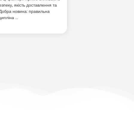
езпеку, якість доставлення та
 Добра новина: правильна
ципліна …