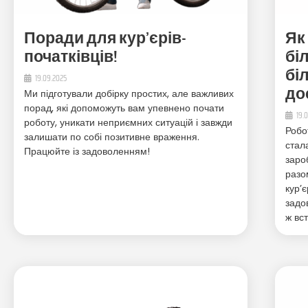
Поради для кур’єрів-
Як
початківців!
бі
бі
19.09.2025
до
Ми підготували добірку простих, але важливих
порад, які допоможуть вам упевнено почати
19.
роботу, уникати неприємних ситуацій і завжди
Робо
залишати по собі позитивне враження.
стал
Працюйте із задоволенням!
заро
разо
кур’є
задо
ж вс