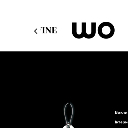
Виклик
Інтерн