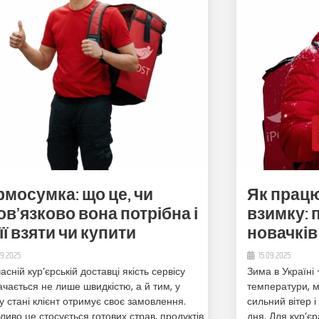
рмосумка: що це, чи
Як прац
ов’язково вона потрібна і
взимку: 
її взяти чи купити
новачків
09.2025
15.09.2025
асній кур’єрській доставці якість сервісу
Зима в Україні 
ачається не лише швидкістю, а й тим, у
температури, мо
у стані клієнт отримує своє замовлення.
сильний вітер і
ливо це стосується готових страв, продуктів
дня. Для кур’є