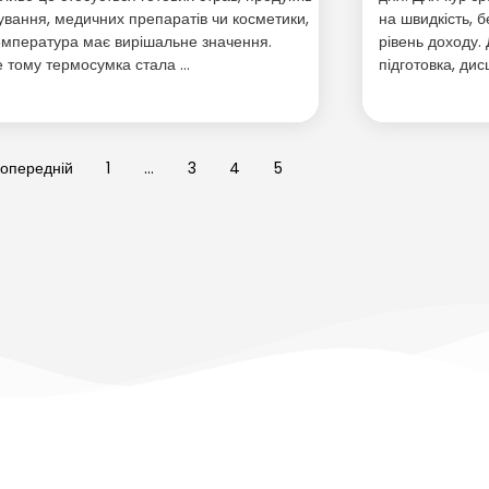
ування, медичних препаратів чи косметики,
на швидкість, б
емпература має вирішальне значення.
рівень доходу.
 тому термосумка стала …
підготовка, дис
Попередній
1
…
3
4
5