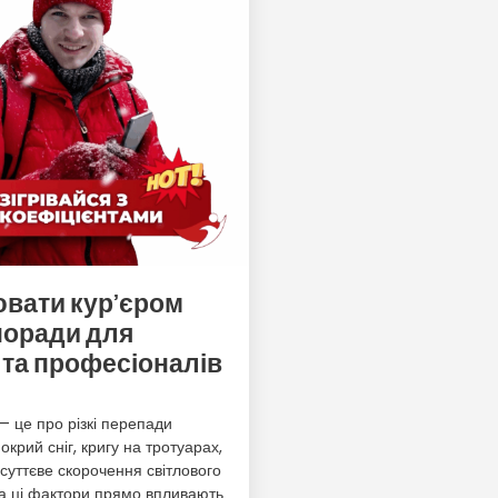
ювати кур’єром
поради для
 та професіоналів
— це про різкі перепади
крий сніг, кригу на тротуарах,
 суттєве скорочення світлового
ра ці фактори прямо впливають