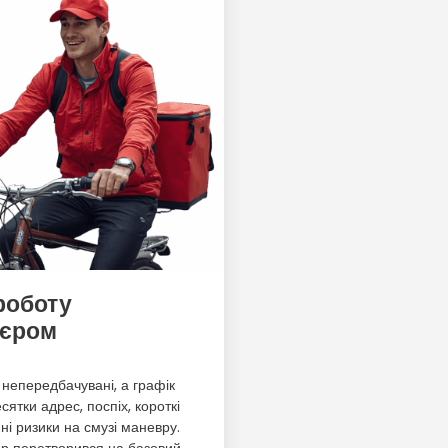
роботу
’єром
 непередбачувані, а графік
сятки адрес, поспіх, короткі
йні ризики на смузі маневру.
ор перетворився на базовий