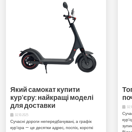
Який самокат купити
То
кур’єру: найкращі моделі
поч
для доставки
02.
Суча
02.10.2025
кур’є
Сучасні дороги непередбачувані, а графік
зупин
кур’єра — це десятки адрес, поспіх, короткі
Віде