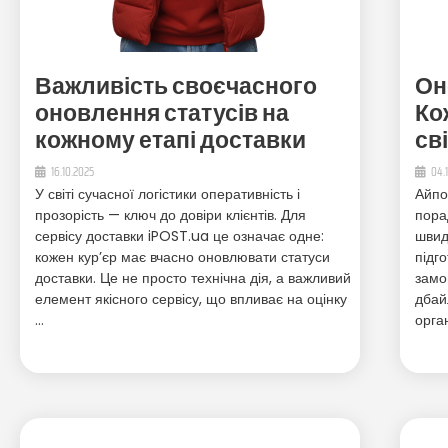
Важливість своєчасного
Он
оновлення статусів на
Ко
кожному етапі доставки
св
16.10.2025
04.
У світі сучасної логістики оперативність і
Айпо
прозорість — ключ до довіри клієнтів. Для
пора
сервісу доставки iPOST.ua це означає одне:
швид
кожен кур’єр має вчасно оновлювати статуси
підг
доставки. Це не просто технічна дія, а важливий
замо
елемент якісного сервісу, що впливає на оцінку
дбай
…
орга