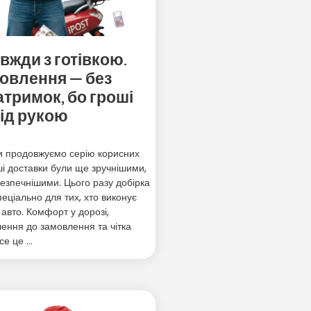
авжди з готівкою.
овлення — без
атримок, бо гроші
ід рукою
и продовжуємо серію корисних
і доставки були ще зручнішими,
зпечнішими. Цього разу добірка
пеціально для тих, хто виконує
авто. Комфорт у дорозі,
ення до замовлення та чітка
се це …