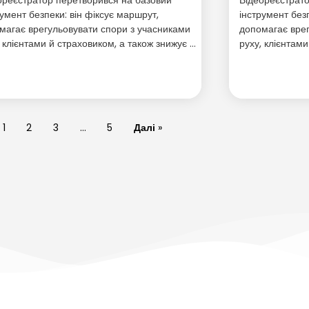
румент безпеки: він фіксує маршрут,
інструмент без
магає врегульовувати спори з учасниками
допомагає врег
, клієнтами й страховиком, а також знижує …
руху, клієнтам
1
2
3
…
5
Далі
»