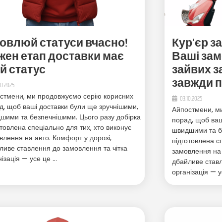
овлюй статуси вчасно!
Кур’єр з
жен етап доставки має
Ваші зам
ій статус
зайвих з
завжди п
10.2025
стмени, ми продовжуємо серію корисних
03.10.2025
д, щоб ваші доставки були ще зручнішими,
Айпостмени, м
шими та безпечнішими. Цього разу добірка
порад, щоб ваш
отовлена спеціально для тих, хто виконує
швидшими та бе
влення на авто. Комфорт у дорозі,
підготовлена с
ливе ставлення до замовлення та чітка
замовлення на 
нізація — усе це …
дбайливе ставл
організація — у