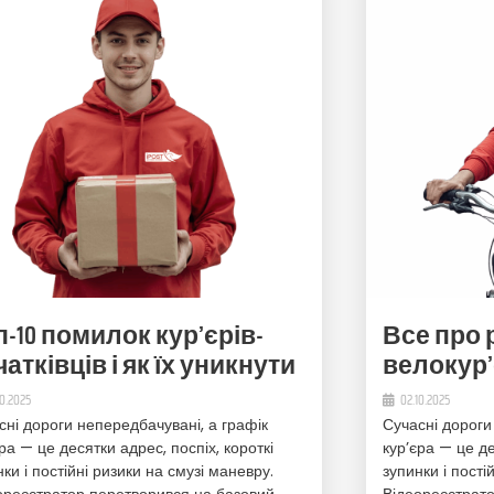
п-10 помилок кур’єрів-
Все про 
атківців і як їх уникнути
велокур
10.2025
02.10.2025
сні дороги непередбачувані, а графік
Сучасні дороги
ра — це десятки адрес, поспіх, короткі
кур’єра — це де
ки і постійні ризики на смузі маневру.
зупинки і пості
ореєстратор перетворився на базовий
Відеореєстрат