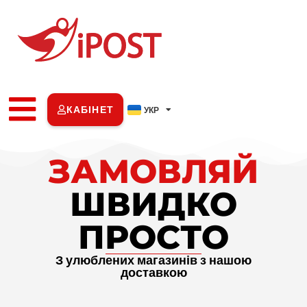
КАБІНЕТ
УКР
ENG
ЗАМОВЛЯЙ
ШВИДКО
ПРОСТО
З улюблених магазинів з нашою
доставкою