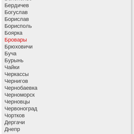
Бердичев
Богуслав
Борислав
Борисполь
Боярка
Бровары
Брюховичи
Буча
Бурынь
Чайки
Черкассы
Чернигов
Чернобаевка
Черноморск
Черновцы
Червоноград
Чортков
Дергачи
Днепр