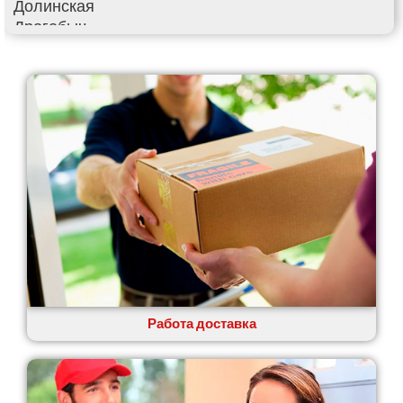
Долинская
Дрогобыч
Фастов
Фонтанка
Гадяч
Гатное
Глеваха
Горишние Плавни
Гостомель
Харьков
Херсон
Хмельницкий
Хмельник
Ирпень
Ивано-Франковск
Измаил
Работа доставка
Кагарлык
Калуш
Каменец-Подольский
Каменка