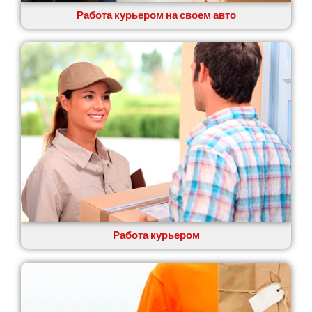
Новомосковск
Работа курьером на своем авто
Новоселки
Нововолынск
Обухов
Обуховка
Одесса
Острог
Павлоград
Переяслав
Первомайск
Песочин
Петриков
Петропавловская Борщаговка
Подгородное
Работа курьером
Погребы
Покров
Полтава
Прилуки
Путивль