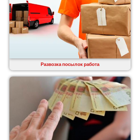
Пятихатки
Раздельная
Рени
Решетиловка
Ромны
Ровно
Рудное
Самбор
Счастливое
Развозка посылок работа
Шепетовка
Шостка
Шпола
Синельниково
Славута
Славутич
Слобожанское
Смела
Софиевская Борщаговка
Сокольники
Солоницевка