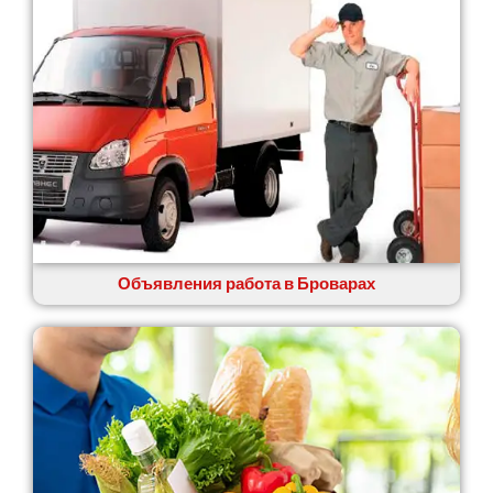
Великие Лазы
Великий Омеляник
Верхнеднепровск
Винница
Винники
Вишенки
Вишневое
Вита-Почтовая
Волчинец
Вольнянск
Вознесенск
Объявления работа в Броварах
Вышгород
Яготин
Южное
Южноукраинск
Запорожье
Заречаны
Зазимье
Здолбунов
Желтые Воды