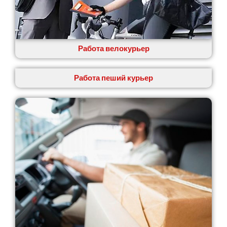
Крюковщина
Крыжановка
Ладыжин
Лесники
Работа велокурьер
Лиманка
Лозовая
Лубны
Работа пеший курьер
Луцк
Лука-Мелешковская
Львов
Малин
Марганец
Миргород
Авангард
Нетешин
Нежин
Никитинцы
Николаев
Никополь
Новоалександровка