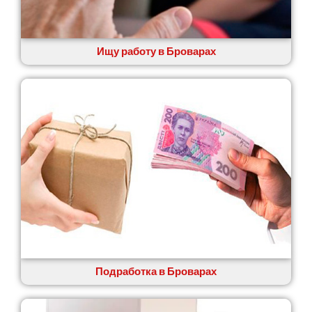
Староконстантинов
Старые Петровцы
Стебник
Ищу работу в Броварах
Стоянка
Стрый
Сумы
Светловодск
Святопетровское
Тальное
Тарасовка
Тернополь
Терновка
Трусковец
Тульчин
Украинка
Умань
Ужгород
Подработка в Броварах
Узин
Васильков