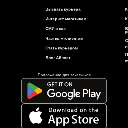
Вызвать курьера
К
Интернет-магазинам
К
СМИ о нас
В
Р
Частным клиентам
С
и
Стать курьером
П
Блог Айпост
к
Приложение для заказчиков