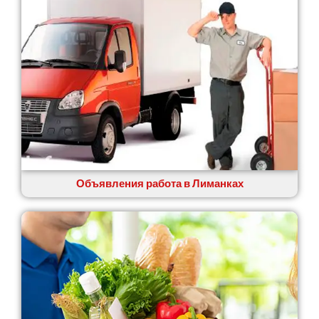
Великие Лазы
Великий Омеляник
Верхнеднепровск
Винница
Винники
Вишенки
Вишневое
Вита-Почтовая
Волчинец
Вольнянск
Вознесенск
Объявления работа в Лиманках
Вышгород
Яготин
Южное
Южноукраинск
Запорожье
Заречаны
Зазимье
Здолбунов
Желтые Воды