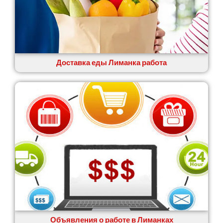
Житомир
Змиев
Знаменка
Звенигородка
Звягель
Доставка еды Лиманка работа
Объявления о работе в Лиманках