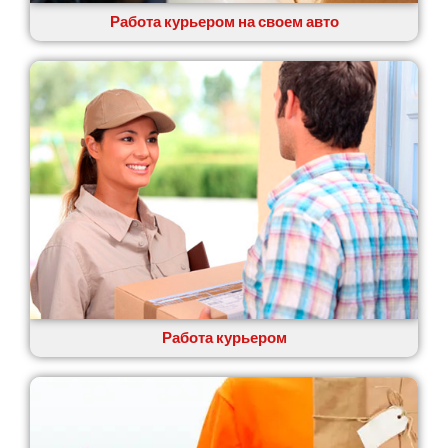
Новомосковск
Работа курьером на своем авто
Новоселки
Нововолынск
Обухов
Обуховка
Одесса
Острог
Павлоград
Переяслав
Первомайск
Песочин
Петриков
Петропавловская Борщаговка
Подгородное
Работа курьером
Погребы
Покров
Полтава
Прилуки
Путивль