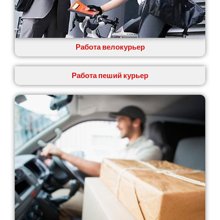
Крюковщина
Крыжановка
Ладыжин
Лесники
Работа велокурьер
Лиманка
Лозовая
Лубны
Работа пеший курьер
Луцк
Лука-Мелешковская
Львов
Малин
Марганец
Миргород
Авангард
Нетешин
Нежин
Никитинцы
Николаев
Никополь
Новоалександровка