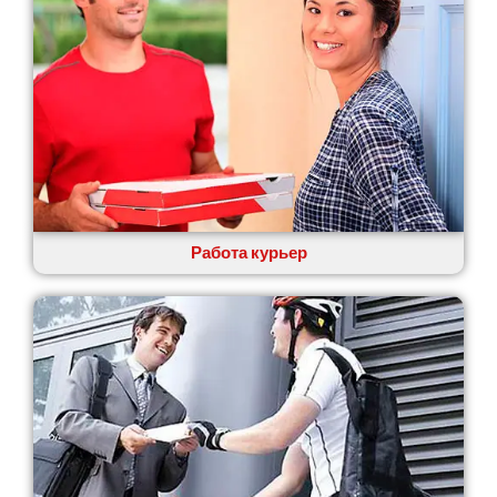
Каменское
Канев
Казатин
Киев
Кобеляки
Коцюбинское
Конотоп
Коростень
Корсунь-Шевченковский
Костополь
Работа курьер
Ковель
Козин
Красноград
Кременчуг
Кременец
Кривой Рог
Кролевец
Кропивницкий
Крыховцы