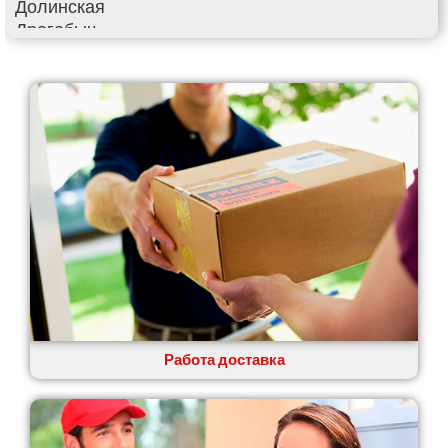
Долинская
Дрогобыч
Фастов
Фонтанка
Гадяч
Гатное
Глеваха
Горишние Плавни
Гостомель
Харьков
Херсон
Хмельницкий
Хмельник
Ирпень
Ивано-Франковск
Измаил
Работа доставка
Кагарлык
Калуш
Каменец-Подольский
Каменка