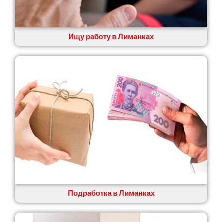
Староконстантинов
Старые Петровцы
Стебник
Ищу работу в Лиманках
Стоянка
Стрый
Сумы
Светловодск
Святопетровское
Тальное
Тарасовка
Тернополь
Терновка
Трусковец
Тульчин
Украинка
Умань
Ужгород
Подработка в Лиманках
Узин
Васильков