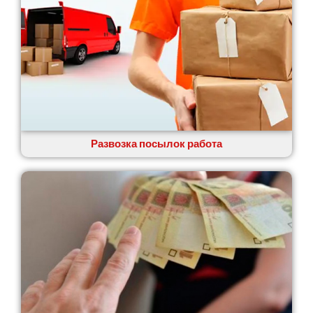
Пятихатки
Раздельная
Рени
Решетиловка
Ромны
Ровно
Рудное
Самбор
Счастливое
Развозка посылок работа
Шепетовка
Шостка
Шпола
Синельниково
Славута
Славутич
Слобожанское
Смела
Софиевская Борщаговка
Сокольники
Солоницевка