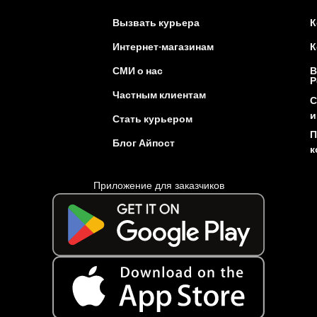
Вызвать курьера
К
Интернет-магазинам
К
СМИ о нас
В
Р
Частным клиентам
С
и
Стать курьером
П
Блог Айпост
к
Приложение для заказчиков