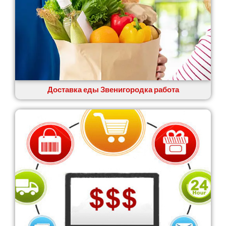
Зазимье
Здолбунов
Желтые Воды
Житомир
Змиев
Знаменка
Звенигородка
Звягель
Доставка еды Звенигородка работа