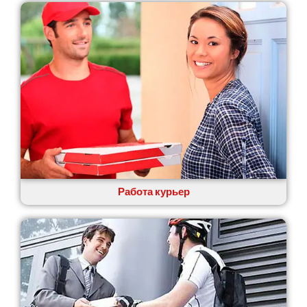
Калуш
Каменец-Подольский
Каменка
Каменское
Канев
Казатин
Киев
Кобеляки
Коцюбинское
Конотоп
Коростень
Корсунь-Шевченковский
Костополь
Работа курьер
Ковель
Козин
Красноград
Кременчуг
Кременец
Кривой Рог
Кролевец