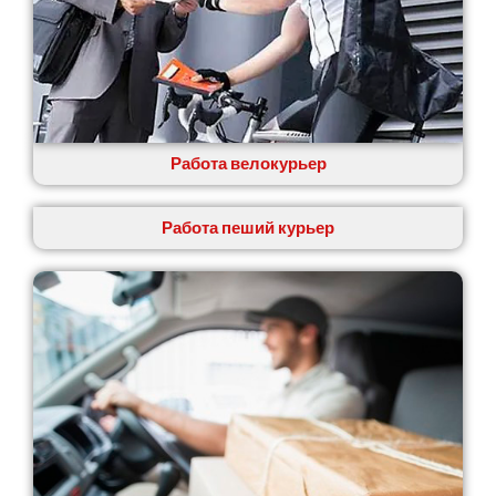
Кропивницкий
Крыховцы
Крюковщина
Крыжановка
Ладыжин
Лесники
Работа велокурьер
Лиманка
Лозовая
Лубны
Работа пеший курьер
Луцк
Лука-Мелешковская
Львов
Малин
Марганец
Миргород
Авангард
Нетешин
Нежин
Никитинцы