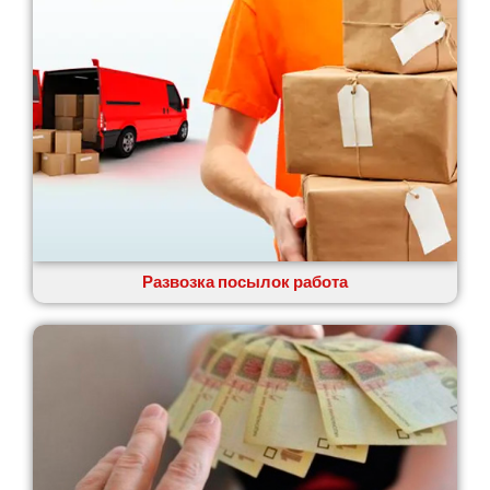
Прилуки
Путивль
Пятихатки
Раздельная
Рени
Решетиловка
Ромны
Ровно
Рудное
Самбор
Счастливое
Развозка посылок работа
Шепетовка
Шостка
Шпола
Синельниково
Славута
Славутич
Слобожанское
Смела