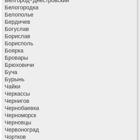
Белгород-Днестровский
Белогородка
Белополье
Бердичев
Богуслав
Борислав
Борисполь
Боярка
Бровары
Брюховичи
Буча
Бурынь
Чайки
Черкассы
Чернигов
Чернобаевка
Черноморск
Черновцы
Червоноград
Чортков