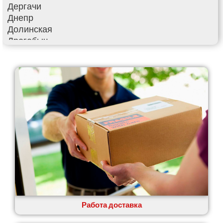
Дергачи
Днепр
Долинская
Дрогобыч
Фастов
Фонтанка
Гадяч
Гатное
Глеваха
Горишние Плавни
Гостомель
Харьков
Херсон
Хмельницкий
Хмельник
Ирпень
Ивано-Франковск
Измаил
Работа доставка
Кагарлык