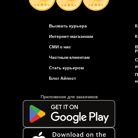
Вызвать курьера
К
Интернет-магазинам
К
СМИ о нас
В
Р
Частным клиентам
С
и
Стать курьером
П
Блог Айпост
к
Приложение для заказчиков