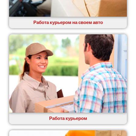
Николаев
Никополь
Новоалександровка
Новомосковск
Работа курьером на своем авто
Новоселки
Нововолынск
Обухов
Обуховка
Одесса
Острог
Павлоград
Переяслав
Первомайск
Песочин
Петриков
Петропавловская Борщаговка
Подгородное
Работа курьером
Погребы
Покров
Полтава