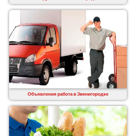
Узин
Васильков
Великие Лазы
Великий Омеляник
Верхнеднепровск
Винница
Винники
Вишенки
Вишневое
Вита-Почтовая
Волчинец
Вольнянск
Вознесенск
Объявления работа в Звенигородке
Вышгород
Яготин
Южное
Южноукраинск
Запорожье
Заречаны