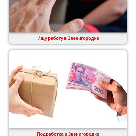
Софиевская Борщаговка
Сокольники
Солоницевка
Староконстантинов
Старые Петровцы
Стебник
Ищу работу в Звенигородке
Стоянка
Стрый
Сумы
Светловодск
Святопетровское
Тальное
Тарасовка
Тернополь
Терновка
Трусковец
Тульчин
Украинка
Умань
Ужгород
Подработка в Звенигородке