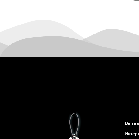
Канев
Казатин
Киев
Кобеляки
Коцюбинское
Конотоп
Коростень
Корсунь-Шевченковский
Костополь
Ковель
Козин
Красноград
Кременчуг
Кременец
Кривой Рог
Вызва
Кролевец
Интер
Кропивницкий