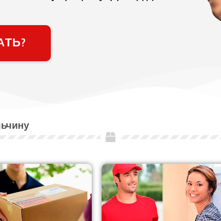
АТЬ?
льчину