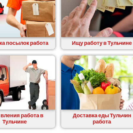
ка посылок работа
Ищу работу в Тульчине
вления работа в
Доставка еды Тульчин
Тульчине
работа