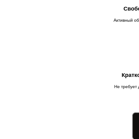
Гадяч
Своб
Гатное
Глеваха
Активный об
Горишние Плавни
Гостомель
Харьков
Херсон
Хмельницкий
Хмельник
Кратк
Ирпень
Ивано-Франковск
Не требует 
Измаил
Кагарлык
Калуш
Каменец-Подольский
Каменка
Каменское