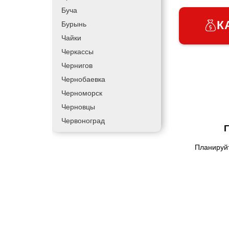
Буча
К
Бурынь
Чайки
Черкассы
Чернигов
Чернобаевка
Черноморск
Черновцы
Червоноград
Чортков
Планируйт
Дергачи
Днепр
Долинская
Дрогобыч
Фастов
Фонтанка