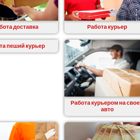
бота доставка
Работа курьер
та пеший курьер
Работа курьером на сво
авто