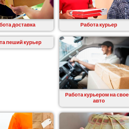
бота доставка
Работа курьер
та пеший курьер
Работа курьером на сво
авто