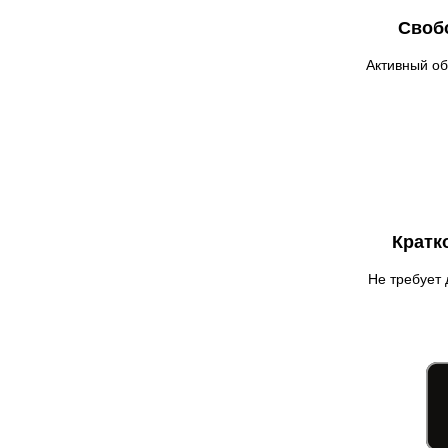
Гадяч
Своб
Гатное
Глеваха
Активный об
Горишние Плавни
Гостомель
Харьков
Херсон
Хмельницкий
Хмельник
Кратк
Ирпень
Ивано-Франковск
Не требует 
Измаил
Кагарлык
Калуш
Каменец-Подольский
Каменка
Каменское