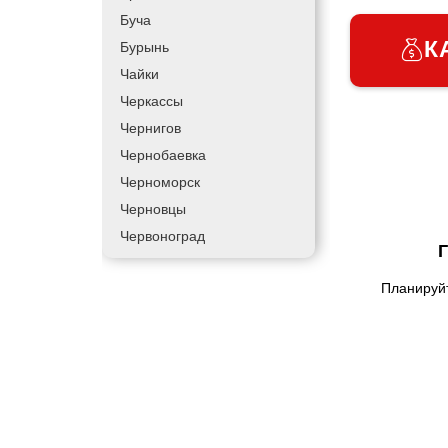
Буча
К
Бурынь
Чайки
Черкассы
Чернигов
Чернобаевка
Черноморск
Черновцы
Червоноград
Чортков
Планируйт
Дергачи
Днепр
Долинская
Дрогобыч
Фастов
Фонтанка