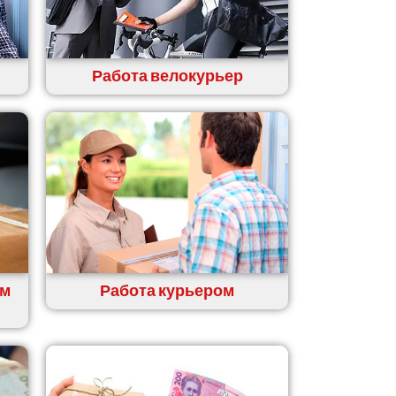
Работа велокурьер
ем
Работа курьером