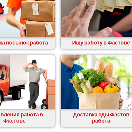
ка посылок работа
Ищу работу в Фастове
вления работа в
Доставка еды Фастов
Фастове
работа