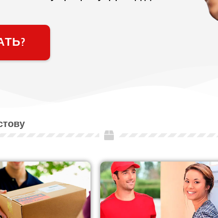
АТЬ?
стову