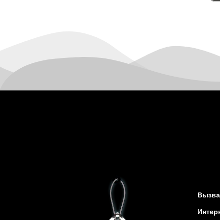
Канев
Казатин
Киев
Кобеляки
Коцюбинское
Конотоп
Коростень
Корсунь-Шевченковский
Костополь
Ковель
Козин
Красноград
Кременчуг
Кременец
Кривой Рог
Вызва
Кролевец
Интер
Кропивницкий