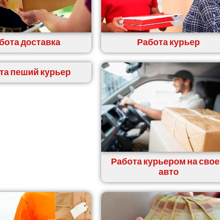
бота доставка
Работа курьер
та пеший курьер
Работа курьером на сво
авто