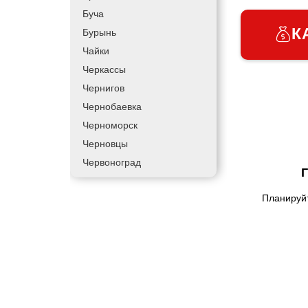
Буча
К
Бурынь
Чайки
Черкассы
Чернигов
Чернобаевка
Черноморск
Черновцы
Червоноград
Чортков
Планируйт
Дергачи
Днепр
Долинская
Дрогобыч
Фастов
Фонтанка