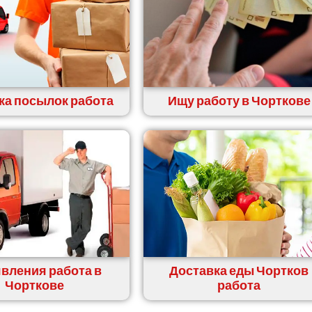
ка посылок работа
Ищу работу в Чорткове
вления работа в
Доставка еды Чортков
Чорткове
работа