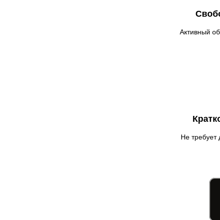
Гадяч
Своб
Гатное
Глеваха
Активный об
Горишние Плавни
Гостомель
Харьков
Херсон
Хмельницкий
Хмельник
Кратк
Ирпень
Ивано-Франковск
Не требует 
Измаил
Кагарлык
Калуш
Каменец-Подольский
Каменка
Каменское