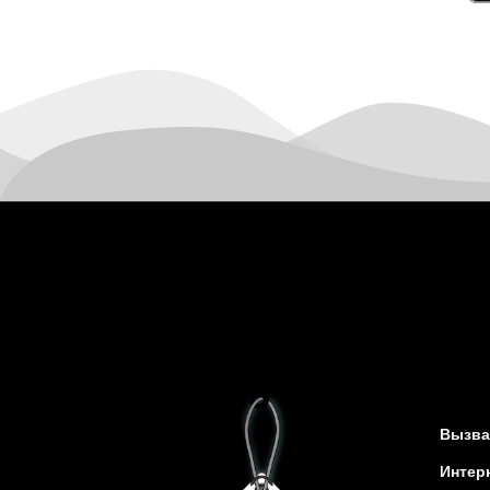
Канев
Казатин
Киев
Кобеляки
Коцюбинское
Конотоп
Коростень
Корсунь-Шевченковский
Костополь
Ковель
Козин
Красноград
Кременчуг
Кременец
Кривой Рог
Вызва
Кролевец
Интер
Кропивницкий