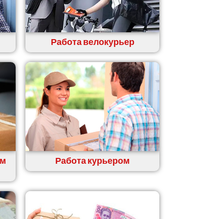
Работа велокурьер
ем
Работа курьером