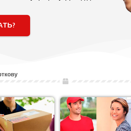
АТЬ?
рткову