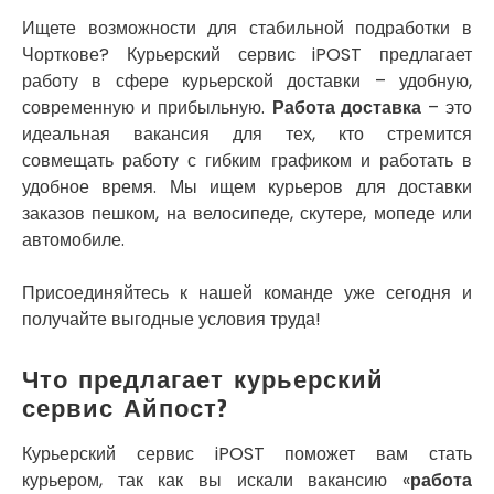
Кривой Рог
Кролевец
Ищете возможности для стабильной подработки в
Кропивницкий
Чорткове? Курьерский сервис iPOST предлагает
Крыховцы
работу в сфере курьерской доставки – удобную,
Крюковщина
современную и прибыльную.
Работа доставка
– это
Крыжановка
идеальная вакансия для тех, кто стремится
Ладыжин
совмещать работу с гибким графиком и работать в
Лесники
удобное время. Мы ищем курьеров для доставки
Лиманка
заказов пешком, на велосипеде, скутере, мопеде или
Лозовая
автомобиле.
Лубны
Луцк
Присоединяйтесь к нашей команде уже сегодня и
Лука-Мелешковская
получайте выгодные условия труда!
Львов
Малин
Что предлагает курьерский
Марганец
сервис Айпост?
Миргород
Авангард
Курьерский сервис iPOST поможет вам стать
Нетешин
курьером, так как вы искали вакансию «
работа
Нежин