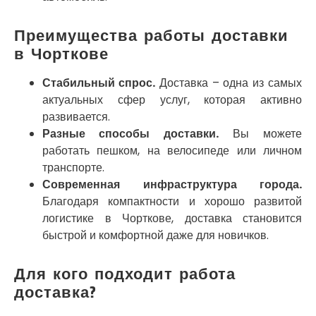
Покров
Полтава
Преимущества работы доставки
Прилуки
в Чорткове
Путивль
Пятихатки
Стабильный спрос.
Доставка – одна из самых
Раздельная
Рени
актуальных сфер услуг, которая активно
Решетиловка
развивается.
Ромны
Разные способы доставки.
Вы можете
Ровно
работать пешком, на велосипеде или личном
Рудное
транспорте.
Самбор
Современная инфраструктура города.
Счастливое
Благодаря компактности и хорошо развитой
Шепетовка
логистике в Чорткове, доставка становится
Шостка
быстрой и комфортной даже для новичков.
Шпола
Синельниково
Для кого подходит работа
Славута
доставка?
Славутич
Слобожанское