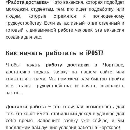
«
Работа доставка
» – это вакансия, которая подойдет
Смела
молодежи, студентам, тем, кто ищет подработку, или
Софиевская Борщаговка
людям, которые стремятся к полноценному
Сокольники
трудоустройству. Если вы активный, ответственный и
Солоницевка
готовый к динамичной работе человек, эта вакансия
Староконстантинов
создана для вас.
Старые Петровцы
Стебник
Стоянка
Как начать работать в iPOST?
Стрый
Сумы
Чтобы начать
работу доставки
в Чорткове,
Светловодск
достаточно подать заявку на нашем сайте или
Святопетровское
связаться с нами. Мы поможем вам быстро пройти
Тальное
все этапы трудоустройства и начать выполнять
Тарасовка
заказы.
Тернополь
Терновка
Доставка работа
– это отличная возможность для
Трусковец
тех, кто хочет иметь стабильный доход в удобное для
Тульчин
себя время. Заполните заявку уже сейчас, и мы
Украинка
предложим вам лучшие условия работы в Чорткове!