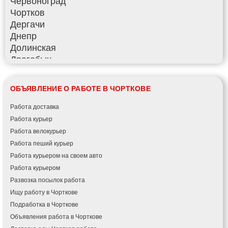
Червоноград
Чортков
Дергачи
Днепр
Долинская
Дрогобыч
Фастов
Фонтанка
ОБЪЯВЛЕНИЕ О РАБОТЕ В ЧОРТКОВЕ
Гадяч
Гатное
Работа доставка
Глеваха
Работа курьер
Горишние Плавни
Работа велокурьер
Гостомель
Работа пеший курьер
Харьков
Работа курьером на своем авто
Херсон
Работа курьером
Хмельницкий
Развозка посылок работа
Хмельник
Ищу работу в Чорткове
Ирпень
Подработка в Чорткове
Ивано-Франковск
Объявления работа в Чорткове
Измаил