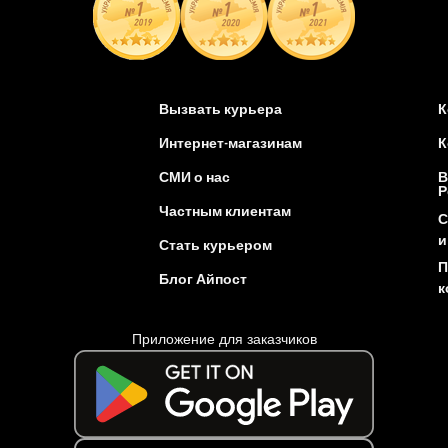
Вызвать курьера
К
Интернет-магазинам
К
СМИ о нас
В
Р
Частным клиентам
С
и
Стать курьером
П
Блог Айпост
к
Приложение для заказчиков