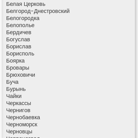
Белая Церковь
Белгород-Днестровский
Белогородка
Белополье
Бердичев
Богуслав
Борислав
Борисполь
Боярка
Бровары
Брюховичи
Буча
Бурынь
Чайки
Черкассы
Чернигов
Чернобаевка
Черноморск
Черновцы