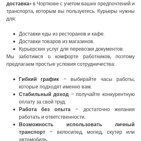
доставка
» в Чорткове с учетом ваших предпочтений и
Никитинцы
транспорта, которым вы пользуетесь. Курьеры нужны
Николаев
для:
Никополь
Новоалександровка
Новомосковск
Доставки еды из ресторанов и кафе.
Новоселки
Доставки товаров из магазинов.
Нововолынск
Курьерских услуг для перевозки документов.
Обухов
Мы заботимся о комфорте работников, поэтому
Обуховка
предлагаем простые условия сотрудничества:
Одесса
Острог
Гибкий график
– выбирайте часы работы,
Павлоград
которые подходят именно вам.
Переяслав
Стабильный доход
– получайте конкурентную
Первомайск
оплату за свой труд.
Песочин
Работа без опыта
– достаточно желания
Петриков
работать и ответственности.
Петропавловская Борщаговка
Возможность использовать личный
Подгородное
транспорт
– велосипед, мопед, скутер или
Погребы
автомобиль.