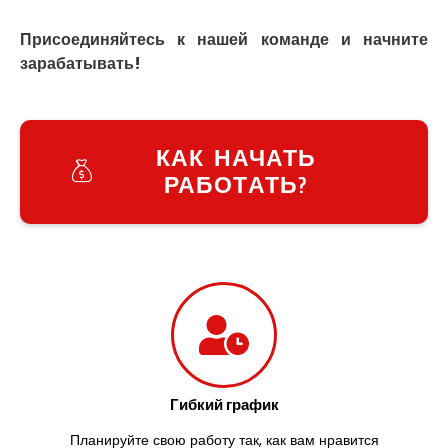
Умань
Ужгород
Присоединяйтесь к нашей команде и начните
Узин
зарабатывать!
Васильков
Великие Лазы
Великий Омеляник
Верхнеднепровск
КАК НАЧАТЬ
Винница
РАБОТАТЬ?
Винники
Вишенки
Вишневое
Вита-Почтовая
Волчинец
Вольнянск
Вознесенск
Вышгород
Яготин
Южное
Гибкий график
Южноукраинск
Запорожье
Планируйте свою работу так, как вам нравится