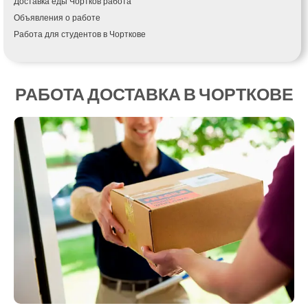
Доставка еды Чортков работа
Кагарлык
Объявления о работе
Калуш
Работа для студентов в Чорткове
Каменец-Подольский
Каменка
Каменское
Канев
РАБОТА ДОСТАВКА В ЧОРТКОВЕ
Казатин
Киев
Кобеляки
Коцюбинское
Конотоп
Коростень
Корсунь-Шевченковский
Костополь
Ковель
Козин
Красноград
Кременчуг
Кременец