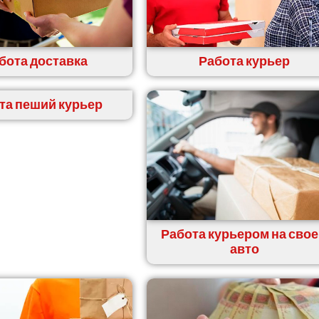
бота доставка
Работа курьер
та пеший курьер
Работа курьером на сво
авто