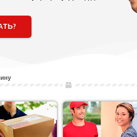
АТЬ?
зину