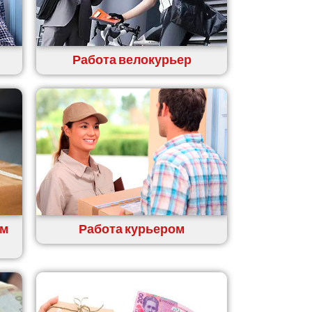
Работа велокурьер
ем
Работа курьером