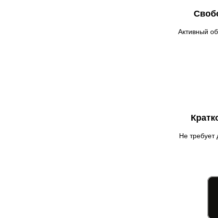
Гатное
Своб
Глеваха
Горишние Плавни
Активный об
Гостомель
Харьков
Херсон
Хмельницкий
Хмельник
Ирпень
Кратк
Ивано-Франковск
Измаил
Не требует 
Кагарлык
Калуш
Каменец-Подольский
Каменка
Каменское
Канев