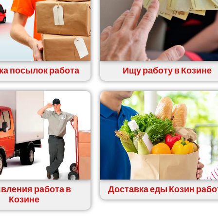
ка посылок работа
Ищу работу в Козине
вления работа в
Доставка еды Козин рабо
Козине