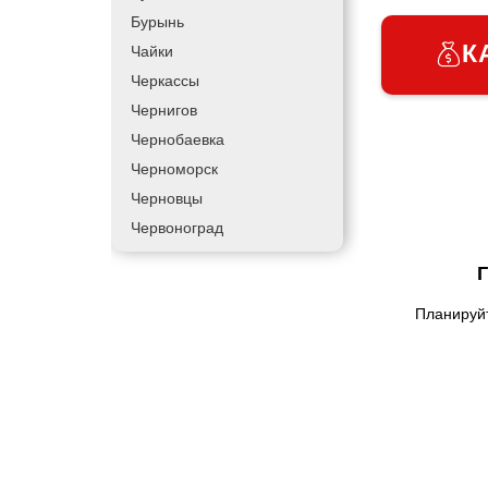
Бурынь
К
Чайки
Черкассы
Чернигов
Чернобаевка
Черноморск
Черновцы
Червоноград
Чортков
Дергачи
Планируйт
Днепр
Долинская
Дрогобыч
Фастов
Фонтанка
Гадяч