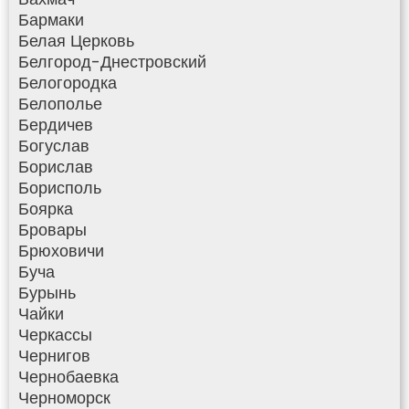
Бармаки
Белая Церковь
Белгород-Днестровский
Белогородка
Белополье
Бердичев
Богуслав
Борислав
Борисполь
Боярка
Бровары
Брюховичи
Буча
Бурынь
Чайки
Черкассы
Чернигов
Чернобаевка
Черноморск