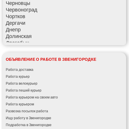
Черновцы
Червоноград
Чортков
Дергачи
Днепр
Долинская
Дрогобыч
Фастов
Фонтанка
ОБЪЯВЛЕНИЕ О РАБОТЕ В ЗВЕНИГОРОДКЕ
Гадяч
Гатное
Работа доставка
Глеваха
Работа курьер
Горишние Плавни
Работа велокурьер
Гостомель
Работа пеший курьер
Харьков
Работа курьером на своем авто
Херсон
Работа курьером
Хмельницкий
Развозка посылок работа
Хмельник
Ищу работу в Звенигородке
Ирпень
Подработка в Звенигородке
Ивано-Франковск