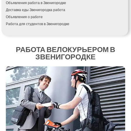
Объявления работа в Звенигородке
Измаил
Доставка еды Звенигородка работа
Кагарлык
Объявления о работе
Калуш
Работа для студентов в Звенигородке
Каменец-Подольский
Каменка
Каменское
Канев
РАБОТА ВЕЛОКУРЬЕРОМ В
Казатин
ЗВЕНИГОРОДКЕ
Киев
Кобеляки
Коцюбинское
Конотоп
Коростень
Корсунь-Шевченковский
Костополь
Ковель
Козин
Красноград
Кременчуг