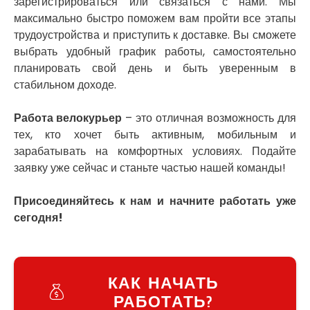
зарегистрироваться или связаться с нами. Мы
Украинка
максимально быстро поможем вам пройти все этапы
Умань
трудоустройства и приступить к доставке. Вы сможете
Ужгород
выбрать удобный график работы, самостоятельно
Узин
планировать свой день и быть уверенным в
Васильков
стабильном доходе.
Великие Лазы
Великий Омеляник
Работа велокурьер
– это отличная возможность для
Верхнеднепровск
тех, кто хочет быть активным, мобильным и
Винница
зарабатывать на комфортных условиях. Подайте
Винники
заявку уже сейчас и станьте частью нашей команды!
Вишенки
Вишневое
Вита-Почтовая
Присоединяйтесь к нам и начните работать уже
Волчинец
сегодня!
Вольнянск
Вознесенск
Вышгород
КАК НАЧАТЬ
Яготин
Южное
РАБОТАТЬ?