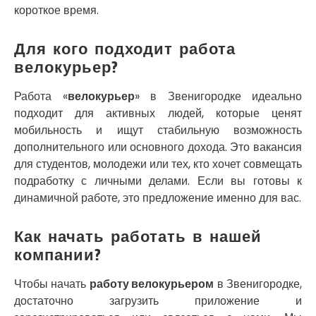
Славутич
короткое время.
Слобожанское
Смела
Для кого подходит работа
Софиевская Борщаговка
велокурьер?
Сокольники
Солоницевка
Работа «
велокурьер
» в Звенигородке идеально
Староконстантинов
подходит для активных людей, которые ценят
Старые Петровцы
мобильность и ищут стабильную возможность
Стебник
Стоянка
дополнительного или основного дохода. Это вакансия
Стрый
для студентов, молодежи или тех, кто хочет совмещать
Сумы
подработку с личными делами. Если вы готовы к
Светловодск
динамичной работе, это предложение именно для вас.
Святопетровское
Тальное
Как начать работать в нашей
Тарасовка
компании?
Тернополь
Терновка
Чтобы начать
работу велокурьером
в Звенигородке,
Трусковец
достаточно загрузить приложение и
Тульчин