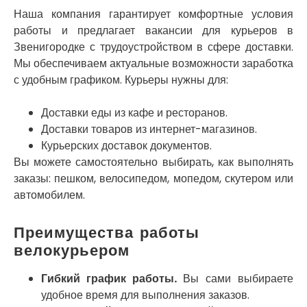
Нетешин
Наша компания гарантирует комфортные условия
Нежин
работы и предлагает вакансии для курьеров в
Никитинцы
Звенигородке с трудоустройством в сфере доставки.
Николаев
Никополь
Мы обеспечиваем актуальные возможности заработка
Новоалександровка
с удобным графиком. Курьеры нужны для:
Новомосковск
Новоселки
Доставки еды из кафе и ресторанов.
Нововолынск
Доставки товаров из интернет-магазинов.
Обухов
Курьерских доставок документов.
Обуховка
Вы можете самостоятельно выбирать, как выполнять
Одесса
заказы: пешком, велосипедом, мопедом, скутером или
Острог
автомобилем.
Павлоград
Переяслав
Преимущества работы
Первомайск
велокурьером
Песочин
Петриков
Гибкий график работы.
Вы сами выбираете
Петропавловская Борщаговка
удобное время для выполнения заказов.
Подгородное