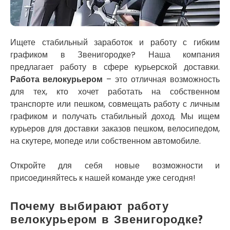
Кременец
Кривой Рог
Кролевец
Кропивницкий
Ищете стабильный заработок и работу с гибким
Крыховцы
графиком в Звенигородке? Наша компания
Крюковщина
предлагает работу в сфере курьерской доставки.
Крыжановка
Работа велокурьером
– это отличная возможность
Ладыжин
для тех, кто хочет работать на собственном
Лесники
транспорте или пешком, совмещать работу с личным
Лиманка
графиком и получать стабильный доход. Мы ищем
Лозовая
курьеров для доставки заказов пешком, велосипедом,
Лубны
на скутере, мопеде или собственном автомобиле.
Луцк
Лука-Мелешковская
Откройте для себя новые возможности и
Львов
присоединяйтесь к нашей команде уже сегодня!
Малин
Марганец
Почему выбирают работу
Миргород
велокурьером в Звенигородке?
Авангард