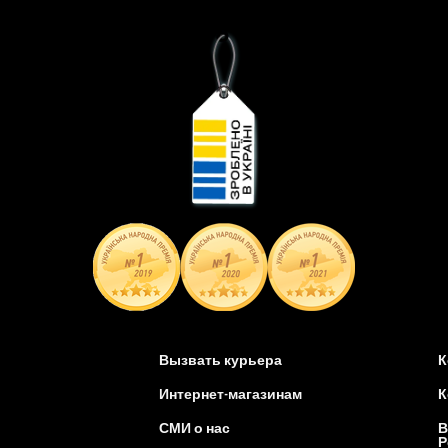
Вызвать курьера
К
Интернет-магазинам
К
СМИ о нас
В
Р