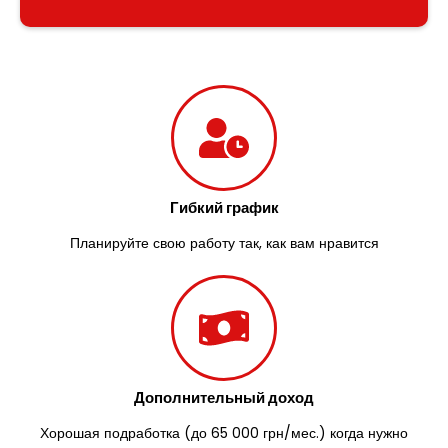
Южноукраинск
Запорожье
Заречаны
Зазимье
Здолбунов
Желтые Воды
Житомир
Змиев
Знаменка
Гибкий график
Звенигородка
Звягель
Планируйте свою работу так, как вам нравится
Дополнительный доход
Хорошая подработка (до 65 000 грн/мес.) когда нужно