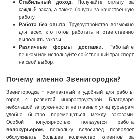
Стабильный доход.
Получайте оплату за
Погребы
каждый заказ, а также бонусы за качественную
Покров
работу.
Полтава
Работа без опыта.
Трудоустройство возможно
Прилуки
для всех, кто готов работать и ответственно
Путивль
выполнять заказы.
Пятихатки
Раздельная
Различные формы доставки.
Работайте
Рени
пешком или используйте собственный транспорт
Решетиловка
на свой выбор.
Ромны
Ровно
Почему именно Звенигородка?
Рудное
Самбор
Звенигородка – компактный и удобный для работы
Счастливое
город с развитой инфраструктурой. Благодаря
Шепетовка
небольшой загруженности не главных улиц курьерам
Шостка
удобно быстро перемещаться между заказами.
Шпола
Особой популярностью пользуется работа
Синельниково
велокурьером
, поскольку велосипед позволяет
Славута
обслуживать большее количество клиентов за