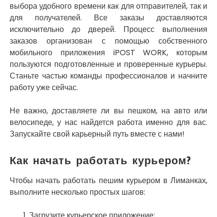
выбора удобного времени как для отправителей, так и
Славутич
для получателей. Все заказы доставляются
Слобожанское
исключительно до дверей. Процесс выполнения
Смела
заказов организован с помощью собственного
Софиевская Борщаговка
мобильного приложения iPOST WORK, которым
Сокольники
пользуются подготовленные и проверенные курьеры.
Солоницевка
Станьте частью команды профессионалов и начните
Староконстантинов
работу уже сейчас.
Старые Петровцы
Стебник
Стоянка
Не важно, доставляете ли вы пешком, на авто или
Стрый
велосипеде, у нас найдется работа именно для вас.
Сумы
Запускайте свой карьерный путь вместе с нами!
Светловодск
Святопетровское
Как начать работать курьером?
Тальное
Тарасовка
Чтобы начать работать пешим курьером в Лиманках,
Тернополь
выполните несколько простых шагов:
Терновка
Трусковец
Загрузите курьерское приложение;