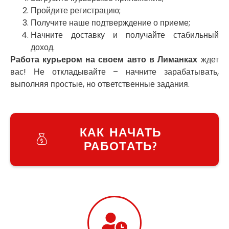
Тульчин
Пройдите регистрацию;
Украинка
Получите наше подтверждение о приеме;
Умань
Начните доставку и получайте стабильный
Ужгород
доход.
Узин
Работа курьером на своем авто в Лиманках
ждет
Васильков
вас! Не откладывайте – начните зарабатывать,
Великие Лазы
выполняя простые, но ответственные задания.
Великий Омеляник
Верхнеднепровск
Винница
Винники
КАК НАЧАТЬ
Вишенки
РАБОТАТЬ?
Вишневое
Вита-Почтовая
Волчинец
Вольнянск
Вознесенск
Вышгород
Яготин
Южное