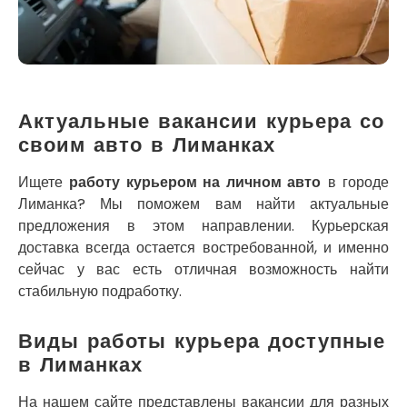
Кременчуг
Кременец
Кривой Рог
Кролевец
Кропивницкий
Крыховцы
Актуальные вакансии курьера со
Крюковщина
своим авто в Лиманках
Крыжановка
Ладыжин
Ищете
работу курьером на личном авто
в городе
Лесники
Лиманка? Мы поможем вам найти актуальные
Лиманка
предложения в этом направлении. Курьерская
Лозовая
доставка всегда остается востребованной, и именно
Лубны
сейчас у вас есть отличная возможность найти
Луцк
стабильную подработку.
Лука-Мелешковская
Львов
Виды работы курьера доступные
Малин
в Лиманках
Марганец
Миргород
На нашем сайте представлены вакансии для разных
Авангард