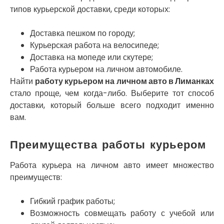
типов курьерской доставки, среди которых:
Нетешин
Нежин
Никитинцы
Доставка пешком по городу;
Николаев
Курьерская работа на велосипеде;
Никополь
Доставка на мопеде или скутере;
Новоалександровка
Работа курьером на личном автомобиле.
Новомосковск
Найти
работу курьером на личном авто в Лиманках
Новоселки
стало проще, чем когда-либо. Выберите тот способ
Нововолынск
доставки, который больше всего подходит именно
Обухов
вам.
Обуховка
Одесса
Преимущества работы курьером
Острог
Павлоград
Работа курьера на личном авто имеет множество
Переяслав
преимуществ:
Первомайск
Песочин
Гибкий график работы;
Петриков
Возможность совмещать работу с учебой или
Петропавловская Борщаговка