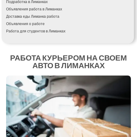
Подработка в Лиманках
Ивано-Франковск
Объявления работа в Лиманках
Измаил
Доставка еды Лиманка работа
Кагарлык
Объявления о работе
Калуш
Работа для студентов в Лиманках
Каменец-Подольский
Каменка
Каменское
Канев
РАБОТА КУРЬЕРОМ НА СВОЕМ
Казатин
АВТО В ЛИМАНКАХ
Киев
Кобеляки
Коцюбинское
Конотоп
Коростень
Корсунь-Шевченковский
Костополь
Ковель
Козин
Красноград