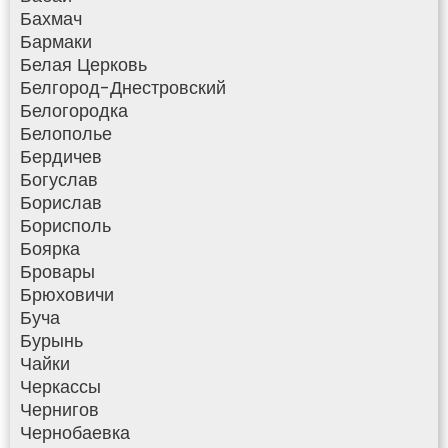
Бахмач
Бармаки
Белая Церковь
Белгород-Днестровский
Белогородка
Белополье
Бердичев
Богуслав
Борислав
Борисполь
Боярка
Бровары
Брюховичи
Буча
Бурынь
Чайки
Черкассы
Чернигов
Чернобаевка