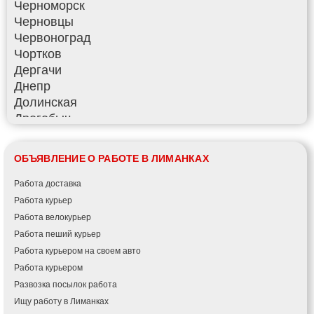
Черноморск
Черновцы
Червоноград
Чортков
Дергачи
Днепр
Долинская
Дрогобыч
Фастов
Фонтанка
ОБЪЯВЛЕНИЕ О РАБОТЕ В ЛИМАНКАХ
Гадяч
Гатное
Работа доставка
Глеваха
Работа курьер
Горишние Плавни
Работа велокурьер
Гостомель
Работа пеший курьер
Харьков
Работа курьером на своем авто
Херсон
Работа курьером
Хмельницкий
Развозка посылок работа
Хмельник
Ищу работу в Лиманках
Ирпень