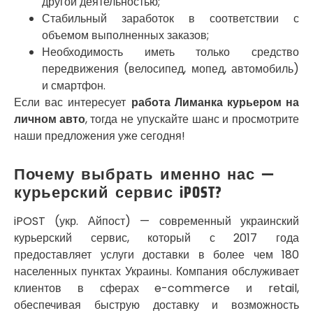
другой деятельностью;
Подгородное
Стабильный заработок в соответствии с
Погребы
объемом выполненных заказов;
Покров
Необходимость иметь только средство
Полтава
передвижения (велосипед, мопед, автомобиль)
Прилуки
и смартфон.
Путивль
Если вас интересует
работа Лиманка курьером на
Пятихатки
Раздельная
личном авто
, тогда не упускайте шанс и просмотрите
Рени
наши предложения уже сегодня!
Решетиловка
Ромны
Почему выбрать именно нас —
Ровно
курьерский сервис iPOST?
Рудное
Самбор
iPOST (укр. Айпост) — современный украинский
Счастливое
курьерский сервис, который с 2017 года
Шепетовка
предоставляет услуги доставки в более чем 180
Шостка
населенных пунктах Украины. Компания обслуживает
Шпола
клиентов в сферах e-commerce и retail,
Синельниково
обеспечивая быструю доставку и возможность
Славута