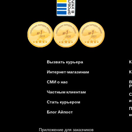
Вызвать курьера
К
Интернет-магазинам
К
СМИ о нас
В
Р
Частным клиентам
С
и
Стать курьером
П
Блог Айпост
к
Приложение для заказчиков