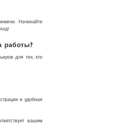
Киев
Кобеляки
Коцюбинское
ремени. Начинайте
ход!
Конотоп
Коростень
а работы?
Корсунь-
Шевченковский
Костополь
ьеров для тех, кто
Ковель
Козин
Красноград
Кременчуг
Кременец
страции и удобная
Кривой Рог
Кролевец
Кропивницкий
ответствует вашим
Крыховцы