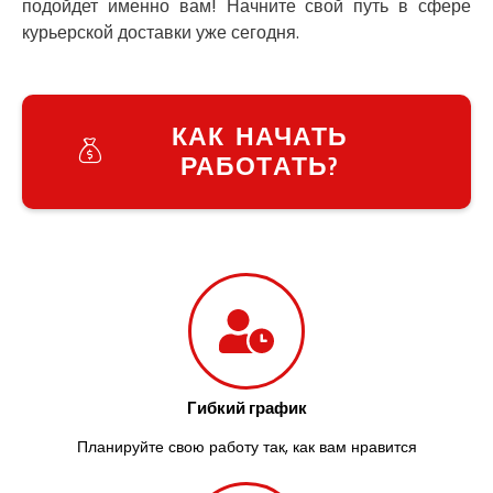
подойдет именно вам! Начните свой путь в сфере
Заречаны
курьерской доставки уже сегодня.
Зазимье
Здолбунов
Желтые Воды
Житомир
КАК НАЧАТЬ
Змиев
РАБОТАТЬ?
Знаменка
Звенигородка
Звягель
Гибкий график
Планируйте свою работу так, как вам нравится