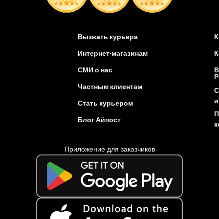
Вызвать курьера
К
Интернет-магазинам
К
СМИ о нас
В
Р
Частным клиентам
С
и
Стать курьером
П
Блог Айпост
к
Приложение для заказчиков