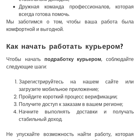
Умань
Дружная команда профессионалов, которая
Ужгород
всегда готова помочь.
Узин
Мы заботимся о том, чтобы ваша работа была
Васильков
комфортной и выгодной.
Великие Лазы
Великий Омеляник
Как начать работать курьером?
Верхнеднепровск
Винница
Чтобы начать
подработку курьером
, соблюдайте
Винники
следующие шаги:
Вишенки
Вишневое
Вита-Почтовая
Зарегистрируйтесь на нашем сайте или
Волчинец
загрузите мобильное приложение;
Вольнянск
Пройдите короткий процесс верификации;
Вознесенск
Получите доступ к заказам в вашем регионе;
Вышгород
Начните выполнять доставки и получать
Яготин
стабильный доход.
Южное
Южноукраинск
Не упускайте возможность найти работу, которая
Запорожье