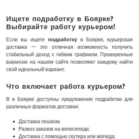
Кривой Рог
Кролевец
Кропивницкий
Ищете подработку в Боярке?
Крыховцы
Выбирайте работу курьером!
Крюковщина
Крыжановка
Если вы ищете
подработку
в Боярке, курьерская
Ладыжин
доставка — это отличная возможность получить
Лесники
стабильный доход с гибким графиком. Проверенные
Лиманка
вакансии на нашем сайте позволяют каждому найти
Лозовая
свой идеальный вариант.
Лубны
Луцк
Что включает работа курьером?
Лука-Мелешковская
Львов
В в Боярке доступны предложения подработки для
Малин
различных форматов доставки:
Марганец
Миргород
Доставка пешком;
Авангард
Развоз заказов на велосипеде;
Нетешин
Доставка с помощью скутера или мопеда;
Нежин