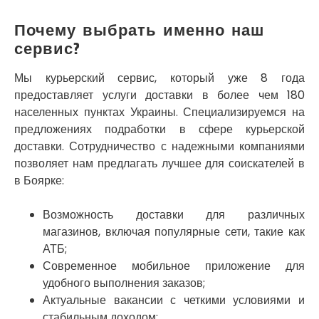
Смела
Почему выбрать именно наш
Софиевская Борщаговка
сервис?
Сокольники
Солоницевка
Мы курьерский сервис, который уже 8 года
Староконстантинов
предоставляет услуги доставки в более чем 180
Старые Петровцы
Стебник
населенных пунктах Украины. Специализируемся на
Стоянка
предложениях подработки в сфере курьерской
Стрый
доставки. Сотрудничество с надежными компаниями
Сумы
позволяет нам предлагать лучшее для соискателей в
Светловодск
в Боярке:
Святопетровское
Тальное
Возможность доставки для различных
Тарасовка
магазинов, включая популярные сети, такие как
Тернополь
АТБ;
Терновка
Современное мобильное приложение для
Трусковец
удобного выполнения заказов;
Тульчин
Актуальные вакансии с четкими условиями и
Украинка
стабильным доходом;