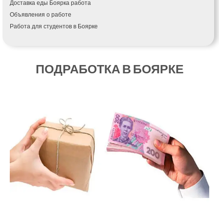
Доставка еды Боярка работа
Кагарлык
Объявления о работе
Калуш
Работа для студентов в Боярке
Каменец-Подольский
Каменка
Каменское
Канев
ПОДРАБОТКА В БОЯРКЕ
Казатин
Киев
Кобеляки
Коцюбинское
Конотоп
Коростень
Корсунь-Шевченковский
Костополь
Ковель
Козин
Красноград
Кременчуг
Кременец