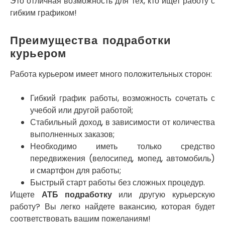
Это отличная возможность для тех, кто ищет работу с
Покров
гибким графиком!
Полтава
Прилуки
Преимущества подработки
Путивль
Пятихатки
курьером
Раздельная
Рени
Работа курьером имеет много положительных сторон:
Решетиловка
Ромны
Гибкий график работы, возможность сочетать с
Ровно
учебой или другой работой;
Рудное
Стабильный доход, в зависимости от количества
Самбор
выполненных заказов;
Счастливое
Необходимо иметь только средство
Шепетовка
передвижения (велосипед, мопед, автомобиль)
Шостка
и смартфон для работы;
Шпола
Быстрый старт работы без сложных процедур.
Синельниково
Ищете
АТБ подработку
или другую курьерскую
Славута
работу? Вы легко найдете вакансию, которая будет
Славутич
соответствовать вашим пожеланиям!
Слобожанское