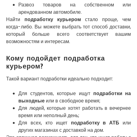
Развоз товаров на собственном или
Никитинцы
арендованном автомобиле.
Николаев
Найти
подработку курьером
стало проще, чем
Никополь
Новоалександровка
когда-либо. Вы можете выбрать тот способ доставки,
Новомосковск
который больше всего соответствует вашим
Новоселки
возможностям и интересам.
Нововолынск
Обухов
Кому подойдет подработка
Обуховка
курьером?
Одесса
Острог
Такой вариант подработки идеально подходит:
Павлоград
Переяслав
Для студентов, которые ищут
подработки на
Первомайск
выходные
или в свободное время;
Песочин
Для людей, которые хотят работать в вечернее
Петриков
время или неполный день;
Петропавловская Борщаговка
Для всех, кто ищет
подработку в АТБ
или
Подгородное
других магазинах с доставкой на дом.
Погребы