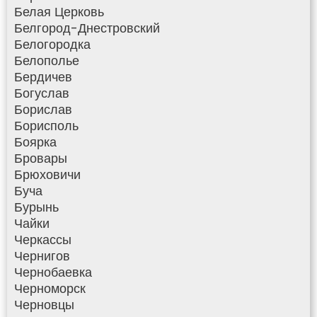
Белая Церковь
Белгород-Днестровский
Белогородка
Белополье
Бердичев
Богуслав
Борислав
Борисполь
Боярка
Бровары
Брюховичи
Буча
Бурынь
Чайки
Черкассы
Чернигов
Чернобаевка
Черноморск
Черновцы