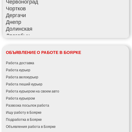
Червоноград
Чортков
Дергачи
Днепр
Долинская
Дрогобыч
Фастов
Фонтанка
ОБЪЯВЛЕНИЕ О РАБОТЕ В БОЯРКЕ
Гадяч
Гатное
Работа доставка
Глеваха
Работа курьер
Горишние Плавни
Работа велокурьер
Гостомель
Работа пеший курьер
Харьков
Работа курьером на своем авто
Херсон
Работа курьером
Хмельницкий
Развозка посылок работа
Хмельник
Ищу работу в Боярке
Ирпень
Подработка в Боярке
Ивано-Франковск
Объявления работа в Боярке
Измаил