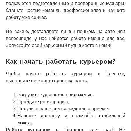
пользуются подготовленные и проверенные курьеры.
Смела
Станьте частью команды профессионалов и начните
Софиевская Борщаговка
работу уже сейчас.
Сокольники
Солоницевка
Не важно, доставляете ли вы пешком, на авто или
Староконстантинов
велосипеде, у нас найдется работа именно для вас.
Старые Петровцы
Запускайте свой карьерный путь вместе с нами!
Стебник
Стоянка
Стрый
Как начать работать курьером?
Сумы
Светловодск
Чтобы начать работать курьером в Глевахе,
Святопетровское
выполните несколько простых шагов:
Тальное
Тарасовка
Загрузите курьерское приложение;
Тернополь
Пройдите регистрацию;
Терновка
Получите наше подтверждение о приеме;
Трусковец
Начните доставку и получайте стабильный
Тульчин
доход.
Украинка
Работа курьером в Глевахе
ждет вас! Не