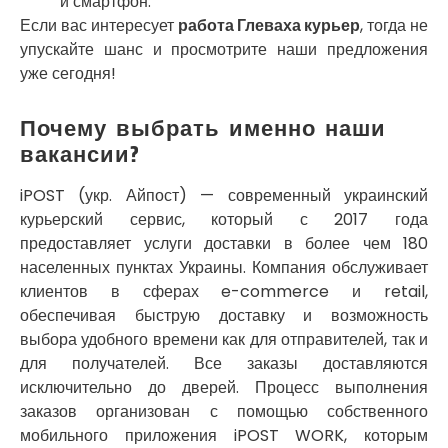
и смартфон.
Покров
Если вас интересует
работа Глеваха курьер
, тогда не
Полтава
упускайте шанс и просмотрите наши предложения
Прилуки
уже сегодня!
Путивль
Пятихатки
Раздельная
Почему выбрать именно наши
Рени
вакансии?
Решетиловка
Ромны
iPOST (укр. Айпост) — современный украинский
Ровно
курьерский сервис, который с 2017 года
Рудное
предоставляет услуги доставки в более чем 180
Самбор
населенных пунктах Украины. Компания обслуживает
Счастливое
клиентов в сферах e-commerce и retail,
Шепетовка
обеспечивая быструю доставку и возможность
Шостка
выбора удобного времени как для отправителей, так и
Шпола
для получателей. Все заказы доставляются
Синельниково
исключительно до дверей. Процесс выполнения
Славута
заказов организован с помощью собственного
Славутич
мобильного приложения iPOST WORK, которым
Слобожанское