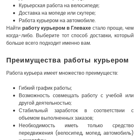
Курьерская работа на велосипеде;
Никитинцы
Николаев
Доставка на мопеде или скутере;
Никополь
Работа курьером на автомобиле.
Новоалександровка
Найти
работу курьером в Глевахе
стало проще, чем
Новомосковск
когда-либо. Выберите тот способ доставки, который
Новоселки
больше всего подходит именно вам.
Нововолынск
Обухов
Преимущества работы курьером
Обуховка
Одесса
Работа курьера имеет множество преимуществ:
Острог
Павлоград
Гибкий график работы;
Переяслав
Возможность совмещать работу с учебой или
Первомайск
другой деятельностью;
Песочин
Стабильный заработок в соответствии с
Петриков
объемом выполненных заказов;
Петропавловская Борщаговка
Необходимость иметь только средство
Подгородное
передвижения (велосипед, мопед, автомобиль)
Погребы