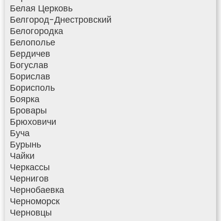
Белая Церковь
Белгород-Днестровский
Белогородка
Белополье
Бердичев
Богуслав
Борислав
Борисполь
Боярка
Бровары
Брюховичи
Буча
Бурынь
Чайки
Черкассы
Чернигов
Чернобаевка
Черноморск
Черновцы