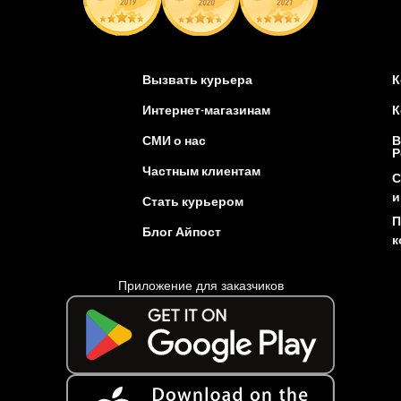
Вызвать курьера
К
Интернет-магазинам
К
СМИ о нас
В
Р
Частным клиентам
С
и
Стать курьером
П
Блог Айпост
к
Приложение для заказчиков