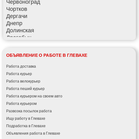
Червоноград
Чортков
Дергачи
Днепр
Долинская
Дрогобыч
Фастов
Фонтанка
ОБЪЯВЛЕНИЕ О РАБОТЕ В ГЛЕВАХЕ
Гадяч
Гатное
Работа доставка
Глеваха
Работа курьер
Горишние Плавни
Работа велокурьер
Гостомель
Работа пеший курьер
Харьков
Работа курьером на своем авто
Херсон
Работа курьером
Хмельницкий
Развозка посылок работа
Хмельник
Ищу работу в Глевахе
Ирпень
Подработка в Глевахе
Ивано-Франковск
Объявления работа в Глевахе
Измаил