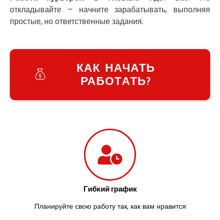
Умань
откладывайте – начните зарабатывать, выполняя
Ужгород
простые, но ответственные задания.
Узин
Васильков
Великие Лазы
Великий Омеляник
КАК НАЧАТЬ
Верхнеднепровск
РАБОТАТЬ?
Винница
Винники
Вишенки
Вишневое
Вита-Почтовая
Волчинец
Вольнянск
Вознесенск
Вышгород
Яготин
Гибкий график
Южное
Планируйте свою работу так, как вам нравится
Южноукраинск
Запорожье