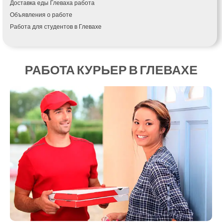
Доставка еды Глеваха работа
Кагарлык
Объявления о работе
Калуш
Работа для студентов в Глевахе
Каменец-Подольский
Каменка
Каменское
Канев
РАБОТА КУРЬЕР В ГЛЕВАХЕ
Казатин
Киев
Кобеляки
Коцюбинское
Конотоп
Коростень
Корсунь-Шевченковский
Костополь
Ковель
Козин
Красноград
Кременчуг
Кременец