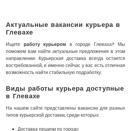
Кривой Рог
Кролевец
Кропивницкий
Крыховцы
Актуальные вакансии курьера в
Крюковщина
Глевахе
Крыжановка
Ладыжин
Ищете
работу курьером
в городе Глеваха? Мы
Лесники
поможем вам найти актуальные предложения в этом
Лиманка
направлении. Курьерская доставка всегда остается
Лозовая
востребованной, и именно сейчас у вас есть отличная
Лубны
возможность найти стабильную подработку.
Луцк
Лука-Мелешковская
Виды работы курьера доступные
Львов
в Глевахе
Малин
Марганец
На нашем сайте представлены вакансии для разных
Миргород
типов курьерской доставки, среди которых:
Авангард
Нетешин
Доставка пешком по городу;
Нежин