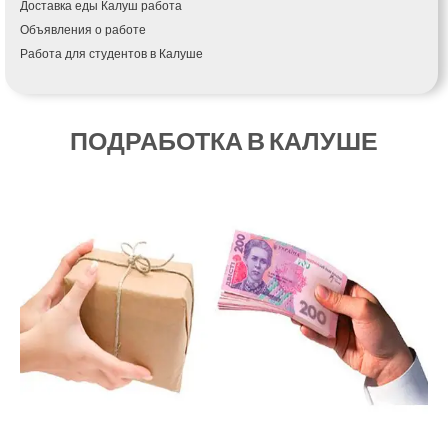
Доставка еды Калуш работа
Кагарлык
Объявления о работе
Калуш
Работа для студентов в Калуше
Каменец-Подольский
Каменка
Каменское
Канев
ПОДРАБОТКА В КАЛУШЕ
Казатин
Киев
Кобеляки
Коцюбинское
Конотоп
Коростень
Корсунь-Шевченковский
Костополь
Ковель
Козин
Красноград
Кременчуг
Кременец