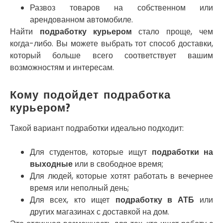
Развоз товаров на собственном или
Никитинцы
арендованном автомобиле.
Николаев
Найти
подработку курьером
стало проще, чем
Никополь
Новоалександровка
когда-либо. Вы можете выбрать тот способ доставки,
Новомосковск
который больше всего соответствует вашим
Новоселки
возможностям и интересам.
Нововолынск
Обухов
Кому подойдет подработка
Обуховка
курьером?
Одесса
Острог
Такой вариант подработки идеально подходит:
Павлоград
Переяслав
Для студентов, которые ищут
подработки на
Первомайск
выходные
или в свободное время;
Песочин
Для людей, которые хотят работать в вечернее
Петриков
время или неполный день;
Петропавловская Борщаговка
Для всех, кто ищет
подработку в АТБ
или
Подгородное
других магазинах с доставкой на дом.
Погребы