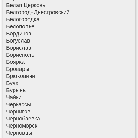
Белая Церковь
Белгород-Днестровский
Белогородка
Белополье
Бердичев
Богуслав
Борислав
Борисполь
Боярка
Бровары
Брюховичи
Буча
Бурынь
Чайки
Черкассы
Чернигов
Чернобаевка
Черноморск
Черновцы