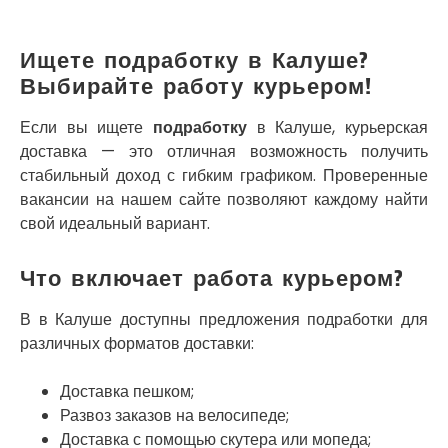
Кривой Рог
Кролевец
Кропивницкий
Ищете подработку в Калуше?
Крыховцы
Выбирайте работу курьером!
Крюковщина
Крыжановка
Если вы ищете
подработку
в Калуше, курьерская
Ладыжин
доставка — это отличная возможность получить
Лесники
стабильный доход с гибким графиком. Проверенные
Лиманка
вакансии на нашем сайте позволяют каждому найти
Лозовая
свой идеальный вариант.
Лубны
Луцк
Что включает работа курьером?
Лука-Мелешковская
Львов
В в Калуше доступны предложения подработки для
Малин
различных форматов доставки:
Марганец
Миргород
Доставка пешком;
Авангард
Развоз заказов на велосипеде;
Нетешин
Доставка с помощью скутера или мопеда;
Нежин