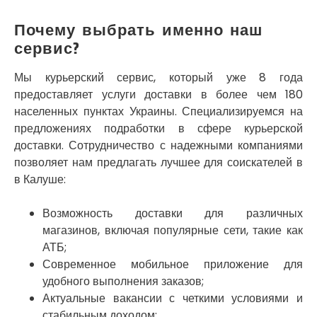
Смела
Почему выбрать именно наш
Софиевская Борщаговка
сервис?
Сокольники
Солоницевка
Мы курьерский сервис, который уже 8 года
Староконстантинов
предоставляет услуги доставки в более чем 180
Старые Петровцы
Стебник
населенных пунктах Украины. Специализируемся на
Стоянка
предложениях подработки в сфере курьерской
Стрый
доставки. Сотрудничество с надежными компаниями
Сумы
позволяет нам предлагать лучшее для соискателей в
Светловодск
в Калуше:
Святопетровское
Тальное
Возможность доставки для различных
Тарасовка
магазинов, включая популярные сети, такие как
Тернополь
АТБ;
Терновка
Современное мобильное приложение для
Трусковец
удобного выполнения заказов;
Тульчин
Актуальные вакансии с четкими условиями и
Украинка
стабильным доходом;