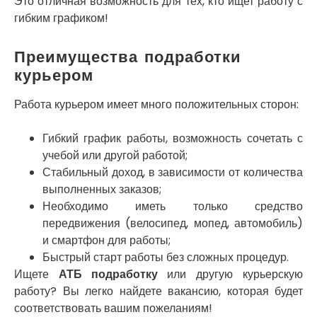
Это отличная возможность для тех, кто ищет работу с
Покров
гибким графиком!
Полтава
Прилуки
Преимущества подработки
Путивль
Пятихатки
курьером
Раздельная
Рени
Работа курьером имеет много положительных сторон:
Решетиловка
Ромны
Гибкий график работы, возможность сочетать с
Ровно
учебой или другой работой;
Рудное
Стабильный доход, в зависимости от количества
Самбор
выполненных заказов;
Счастливое
Необходимо иметь только средство
Шепетовка
передвижения (велосипед, мопед, автомобиль)
Шостка
и смартфон для работы;
Шпола
Быстрый старт работы без сложных процедур.
Синельниково
Ищете
АТБ подработку
или другую курьерскую
Славута
работу? Вы легко найдете вакансию, которая будет
Славутич
соответствовать вашим пожеланиям!
Слобожанское