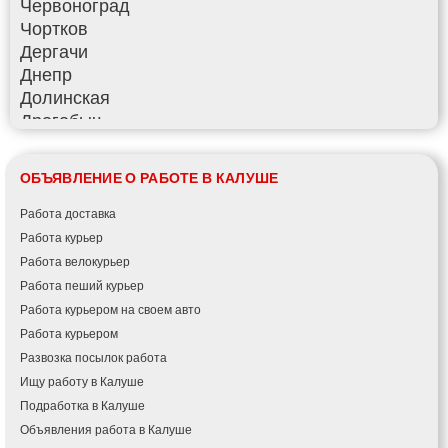
Червоноград
Чортков
Дергачи
Днепр
Долинская
Дрогобыч
Фастов
Фонтанка
ОБЪЯВЛЕНИЕ О РАБОТЕ В КАЛУШЕ
Гадяч
Гатное
Работа доставка
Глеваха
Работа курьер
Горишние Плавни
Работа велокурьер
Гостомель
Работа пеший курьер
Харьков
Работа курьером на своем авто
Херсон
Работа курьером
Хмельницкий
Развозка посылок работа
Хмельник
Ищу работу в Калуше
Ирпень
Подработка в Калуше
Ивано-Франковск
Объявления работа в Калуше
Измаил