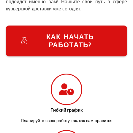
подойдет именно вам! Начните свой путь в сфере
Заречаны
курьерской доставки уже сегодня.
Зазимье
Здолбунов
Желтые Воды
Житомир
КАК НАЧАТЬ
Змиев
РАБОТАТЬ?
Знаменка
Звенигородка
Звягель
Гибкий график
Планируйте свою работу так, как вам нравится