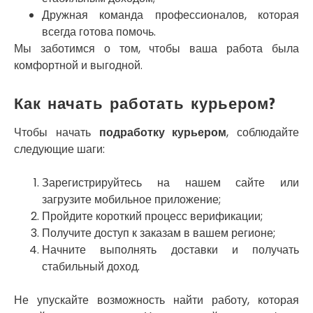
Умань
Дружная команда профессионалов, которая
Ужгород
всегда готова помочь.
Узин
Мы заботимся о том, чтобы ваша работа была
Васильков
комфортной и выгодной.
Великие Лазы
Великий Омеляник
Как начать работать курьером?
Верхнеднепровск
Винница
Чтобы начать
подработку курьером
, соблюдайте
Винники
следующие шаги:
Вишенки
Вишневое
Вита-Почтовая
Зарегистрируйтесь на нашем сайте или
Волчинец
загрузите мобильное приложение;
Вольнянск
Пройдите короткий процесс верификации;
Вознесенск
Получите доступ к заказам в вашем регионе;
Вышгород
Начните выполнять доставки и получать
Яготин
стабильный доход.
Южное
Южноукраинск
Не упускайте возможность найти работу, которая
Запорожье