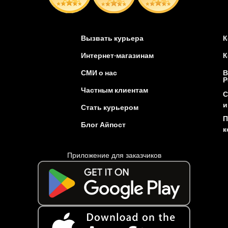
Вызвать курьера
К
Интернет-магазинам
К
СМИ о нас
В
Р
Частным клиентам
С
и
Стать курьером
П
Блог Айпост
к
Приложение для заказчиков