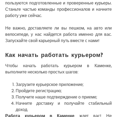
пользуются подготовленные и проверенные курьеры.
Смела
Станьте частью команды профессионалов и начните
Софиевская Борщаговка
работу уже сейчас.
Сокольники
Солоницевка
Не важно, доставляете ли вы пешком, на авто или
Староконстантинов
велосипеде, у нас найдется работа именно для вас.
Старые Петровцы
Запускайте свой карьерный путь вместе с нами!
Стебник
Стоянка
Стрый
Как начать работать курьером?
Сумы
Светловодск
Чтобы начать работать курьером в Каменке,
Святопетровское
выполните несколько простых шагов:
Тальное
Тарасовка
Загрузите курьерское приложение;
Тернополь
Пройдите регистрацию;
Терновка
Получите наше подтверждение о приеме;
Трусковец
Начните доставку и получайте стабильный
Тульчин
доход.
Украинка
Работа курьером в Каменке
ждет вас! Не