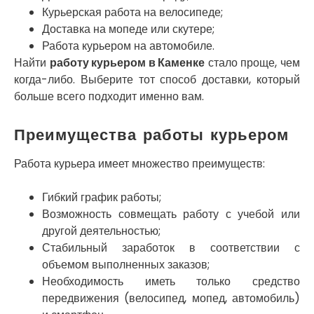
Курьерская работа на велосипеде;
Никитинцы
Николаев
Доставка на мопеде или скутере;
Никополь
Работа курьером на автомобиле.
Новоалександровка
Найти
работу курьером в Каменке
стало проще, чем
Новомосковск
когда-либо. Выберите тот способ доставки, который
Новоселки
больше всего подходит именно вам.
Нововолынск
Обухов
Преимущества работы курьером
Обуховка
Одесса
Работа курьера имеет множество преимуществ:
Острог
Павлоград
Гибкий график работы;
Переяслав
Возможность совмещать работу с учебой или
Первомайск
другой деятельностью;
Песочин
Стабильный заработок в соответствии с
Петриков
объемом выполненных заказов;
Петропавловская Борщаговка
Необходимость иметь только средство
Подгородное
передвижения (велосипед, мопед, автомобиль)
Погребы