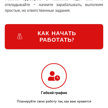
Умань
откладывайте – начните зарабатывать, выполняя
Ужгород
простые, но ответственные задания.
Узин
Васильков
Великие Лазы
Великий Омеляник
КАК НАЧАТЬ
Верхнеднепровск
РАБОТАТЬ?
Винница
Винники
Вишенки
Вишневое
Вита-Почтовая
Волчинец
Вольнянск
Вознесенск
Вышгород
Яготин
Гибкий график
Южное
Планируйте свою работу так, как вам нравится
Южноукраинск
Запорожье