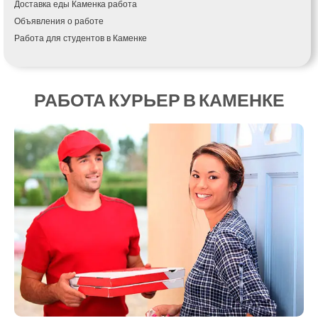
Доставка еды Каменка работа
Кагарлык
Объявления о работе
Калуш
Работа для студентов в Каменке
Каменец-Подольский
Каменка
Каменское
Канев
РАБОТА КУРЬЕР В КАМЕНКЕ
Казатин
Киев
Кобеляки
Коцюбинское
Конотоп
Коростень
Корсунь-Шевченковский
Костополь
Ковель
Козин
Красноград
Кременчуг
Кременец