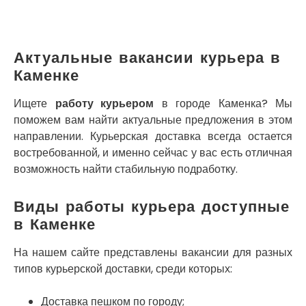
Кривой Рог
Кролевец
Кропивницкий
Крыховцы
Актуальные вакансии курьера в
Крюковщина
Каменке
Крыжановка
Ладыжин
Ищете
работу курьером
в городе Каменка? Мы
Лесники
поможем вам найти актуальные предложения в этом
Лиманка
направлении. Курьерская доставка всегда остается
Лозовая
востребованной, и именно сейчас у вас есть отличная
Лубны
возможность найти стабильную подработку.
Луцк
Лука-Мелешковская
Виды работы курьера доступные
Львов
в Каменке
Малин
Марганец
На нашем сайте представлены вакансии для разных
Миргород
типов курьерской доставки, среди которых:
Авангард
Нетешин
Доставка пешком по городу;
Нежин