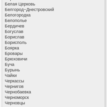
Белая Церковь
Белгород-Днестровский
Белогородка
Белополье
Бердичев
Богуслав
Борислав
Борисполь
Боярка
Бровары
Брюховичи
Буча
Бурынь
Чайки
Черкассы
Чернигов
Чернобаевка
Черноморск
Черновцы