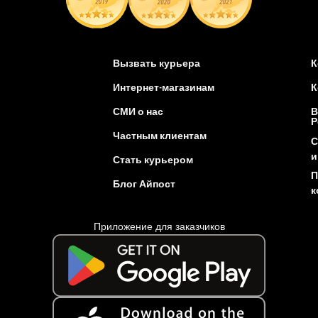
Вызвать курьера
К
Интернет-магазинам
К
СМИ о нас
В
Р
Частным клиентам
С
и
Стать курьером
П
Блог Айпост
к
Приложение для заказчиков