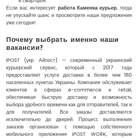
и смартфон.
Покров
Если вас интересует
работа Каменка курьер
, тогда
Полтава
не упускайте шанс и просмотрите наши предложения
Прилуки
уже сегодня!
Путивль
Пятихатки
Раздельная
Почему выбрать именно наши
Рени
вакансии?
Решетиловка
Ромны
iPOST (укр. Айпост) — современный украинский
Ровно
курьерский сервис, который с 2017 года
Рудное
предоставляет услуги доставки в более чем 180
Самбор
населенных пунктах Украины. Компания обслуживает
Счастливое
клиентов в сферах e-commerce и retail,
Шепетовка
обеспечивая быструю доставку и возможность
Шостка
выбора удобного времени как для отправителей, так и
Шпола
для получателей. Все заказы доставляются
Синельниково
исключительно до дверей. Процесс выполнения
Славута
заказов организован с помощью собственного
Славутич
мобильного приложения iPOST WORK, которым
Слобожанское