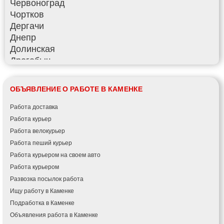
Червоноград
Чортков
Дергачи
Днепр
Долинская
Дрогобыч
Фастов
Фонтанка
ОБЪЯВЛЕНИЕ О РАБОТЕ В КАМЕНКЕ
Гадяч
Гатное
Работа доставка
Глеваха
Работа курьер
Горишние Плавни
Работа велокурьер
Гостомель
Работа пеший курьер
Харьков
Работа курьером на своем авто
Херсон
Работа курьером
Хмельницкий
Развозка посылок работа
Хмельник
Ищу работу в Каменке
Ирпень
Подработка в Каменке
Ивано-Франковск
Объявления работа в Каменке
Измаил