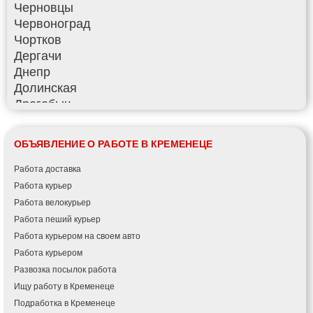
Черновцы
Червоноград
Чортков
Дергачи
Днепр
Долинская
Дрогобыч
Фастов
Фонтанка
ОБЪЯВЛЕНИЕ О РАБОТЕ В КРЕМЕНЕЦЕ
Гадяч
Гатное
Работа доставка
Глеваха
Работа курьер
Горишние Плавни
Работа велокурьер
Гостомель
Работа пеший курьер
Харьков
Работа курьером на своем авто
Херсон
Работа курьером
Хмельницкий
Развозка посылок работа
Хмельник
Ищу работу в Кременеце
Ирпень
Подработка в Кременеце
Ивано-Франковск