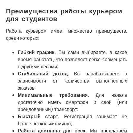
Погребы
Преимущества работы курьером
Покров
для студентов
Полтава
Прилуки
Путивль
Работа курьером имеет множество преимуществ,
Пятихатки
среди которых:
Раздельная
Рени
Гибкий график.
Вы сами выбираете, в какое
Решетиловка
время работать, что позволяет легко совмещать
Ромны
с другими делами;
Ровно
Стабильный доход.
Вы зарабатываете в
Рудное
зависимости от количества выполненных
Самбор
заказов;
Счастливое
Минимальные требования.
Для начала
Шепетовка
достаточно иметь смартфон и свой (или
Шостка
арендованный) транспорт;
Шпола
Быстрый старт.
Регистрация занимает не
Синельниково
более нескольких минут;
Славута
Работа доступна для всех.
Мы предлагаем