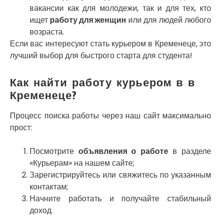
Славутич
вакансии как для молодежи, так и для тех, кто
Слобожанское
ищет
работу для женщин
или для людей любого
Смела
возраста.
Софиевская Борщаговка
Если вас интересуют стать курьером в Кременеце, это
Сокольники
лучший выбор для быстрого старта для студента!
Солоницевка
Староконстантинов
Как найти работу курьером в в
Старые Петровцы
Стебник
Кременеце?
Стоянка
Стрый
Процесс поиска работы через наш сайт максимально
Сумы
прост:
Светловодск
Святопетровское
Посмотрите
объявления о работе
в разделе
Тальное
«Курьерам» на нашем сайте;
Тарасовка
Зарегистрируйтесь или свяжитесь по указанным
Тернополь
контактам;
Терновка
Начните работать и получайте стабильный
Трусковец
доход.
Тульчин