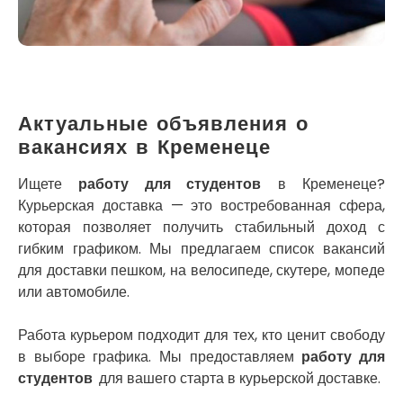
Кременец
Кривой Рог
Кролевец
Кропивницкий
Крыховцы
Крюковщина
Актуальные объявления о
Крыжановка
вакансиях в Кременеце
Ладыжин
Лесники
Ищете
работу для студентов
в Кременеце?
Лиманка
Курьерская доставка — это востребованная сфера,
Лозовая
которая позволяет получить стабильный доход с
Лубны
гибким графиком. Мы предлагаем список вакансий
Луцк
для доставки пешком, на велосипеде, скутере, мопеде
Лука-Мелешковская
или автомобиле.
Львов
Малин
Работа курьером подходит для тех, кто ценит свободу
Марганец
в выборе графика. Мы предоставляем
работу для
Миргород
студентов
для вашего старта в курьерской доставке.
Авангард