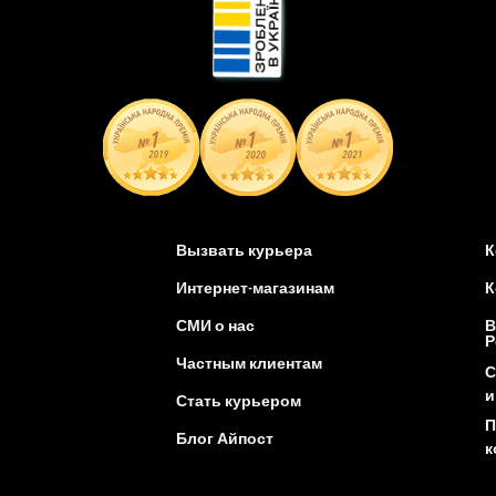
Вызвать курьера
К
Интернет-магазинам
К
СМИ о нас
В
Р
Частным клиентам
С
и
Стать курьером
П
Блог Айпост
к