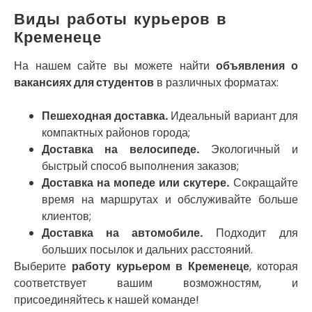
Нетешин
Виды работы курьеров в
Нежин
Никитинцы
Кременеце
Николаев
Никополь
На нашем сайте вы можете найти
объявления о
Новоалександровка
вакансиях для студентов
в различных форматах:
Новомосковск
Новоселки
Пешеходная доставка.
Идеальный вариант для
Нововолынск
компактных районов города;
Обухов
Доставка на велосипеде.
Экологичный и
Обуховка
быстрый способ выполнения заказов;
Одесса
Доставка на мопеде или скутере.
Сокращайте
Острог
время на маршрутах и обслуживайте больше
Павлоград
клиентов;
Переяслав
Доставка на автомобиле.
Подходит для
Первомайск
больших посылок и дальних расстояний.
Песочин
Выберите
работу курьером в Кременеце
, которая
Петриков
соответствует вашим возможностям, и
Петропавловская Борщаговка
присоединяйтесь к нашей команде!
Подгородное