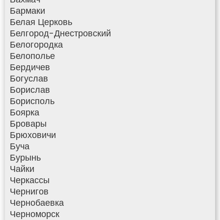
Бармаки
Белая Церковь
Белгород-Днестровский
Белогородка
Белополье
Бердичев
Богуслав
Борислав
Борисполь
Боярка
Бровары
Брюховичи
Буча
Бурынь
Чайки
Черкассы
Чернигов
Чернобаевка
Черноморск