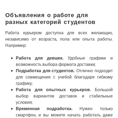
Украинка
Умань
Объявления о работе для
Ужгород
разных категорий студентов
Узин
Васильков
Работа курьером доступна для всех желающих,
Великие Лазы
независимо от возраста, пола или опыта работы.
Великий Омеляник
Например:
Верхнеднепровск
Винница
Винники
Работа для девшек.
Удобные графики и
Вишенки
возможность выбора формата доставки;
Вишневое
Подработка для студентов.
Отлично подходит
Вита-Почтовая
для совмещения с учебой благодаря гибкому
Волчинец
графику;
Вольнянск
Работа для опытных курьеров.
Большой
Вознесенск
выбор вариантов доставок и стабильные
Вышгород
условия;
Яготин
Временная подработка.
Нужен только
Южное
смартфон, и вы можете начать работать даже