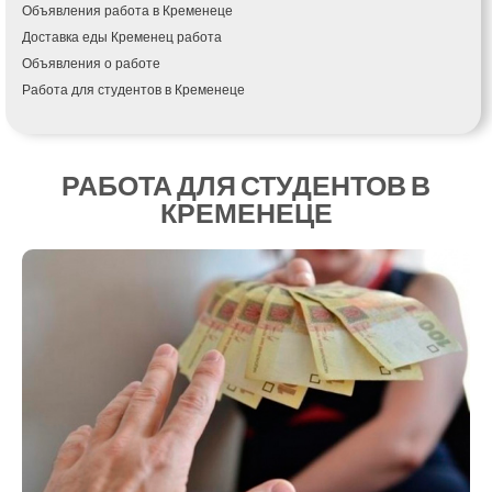
Объявления работа в Кременеце
Измаил
Доставка еды Кременец работа
Кагарлык
Объявления о работе
Калуш
Работа для студентов в Кременеце
Каменец-Подольский
Каменка
Каменское
Канев
РАБОТА ДЛЯ СТУДЕНТОВ В
Казатин
КРЕМЕНЕЦЕ
Киев
Кобеляки
Коцюбинское
Конотоп
Коростень
Корсунь-Шевченковский
Костополь
Ковель
Козин
Красноград
Кременчуг