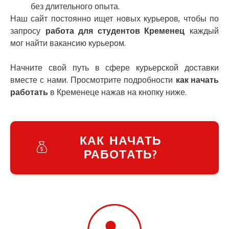
Южноукраинск
без длительного опыта.
Запорожье
Наш сайт постоянно ищет новых курьеров, чтобы по
Заречаны
запросу
работа для студентов Кременец
каждый
Зазимье
мог найти вакансию курьером.
Здолбунов
Желтые Воды
Начните свой путь в сфере курьерской доставки
Житомир
вместе с нами. Просмотрите подробности
как начать
Змиев
работать
в Кременеце нажав на кнопку ниже.
Знаменка
Звенигородка
Звягель
КАК НАЧАТЬ
РАБОТАТЬ?