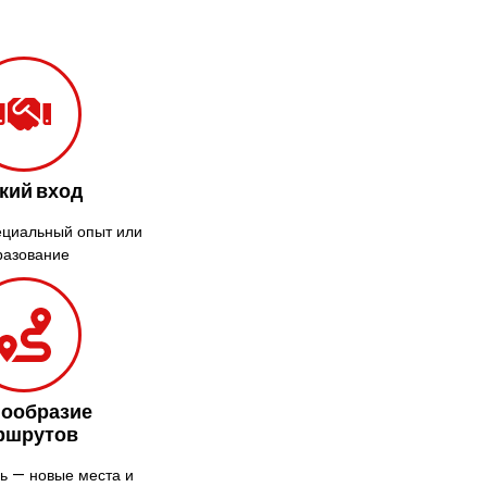
Крыховцы
Крюковщина
Крыжановка
Ладыжин
Лесники
Лиманка
кий вход
Лозовая
ециальный опыт или
Лубны
разование
Луцк
Лука-
Мелешковская
Львов
Малин
Марганец
нообразие
Миргород
ршрутов
Авангард
ь — новые места и
Нетешин