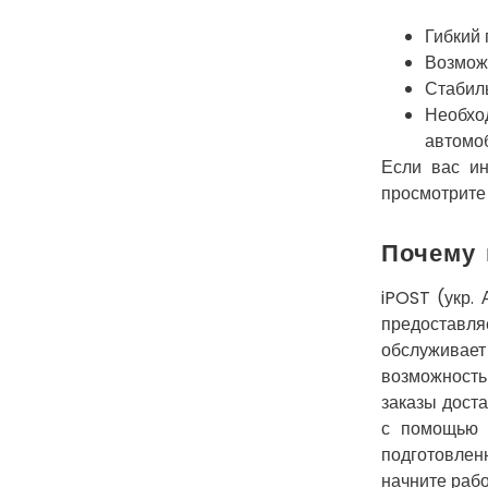
Гибкий 
Возможн
Стабиль
Необх
автомо
Если вас и
просмотрите
Почему 
iPOST (укр.
предоставля
обслуживает
возможность
заказы дост
с помощью 
подготовле
начните рабо