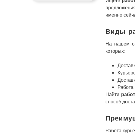
Ищете
рабо
предложения 
именно сейча
Виды ра
На нашем са
которых:
Доставк
Курьерс
Доставк
Работа 
Найти
рабо
способ доста
Преимущ
Работа курь