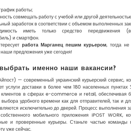
график работы;
ость совмещать работу с учебой или другой деятельностью
ный заработок в соответствии с объемом выполненных зак
одимость иметь только средство передвижения (ве
биль) и смартфон.
нтересует
работа Марганец пешим курьером
, тогда н
 наши предложения уже сегодня!
выбрать именно наши вакансии?
 Айпост) — современный украинский курьерский сервис, к
ет услуги доставки в более чем 180 населенных пунктах
 клиентов в сферах e-commerce и retail, обеспечивая б
 выбора удобного времени как для отправителей, так и дл
авляются исключительно до дверей. Процесс выполнения з
собственного мобильного приложения iPOST WORK, ко
нные и проверенные курьеры. Станьте частью команды
ту уже сейчас.