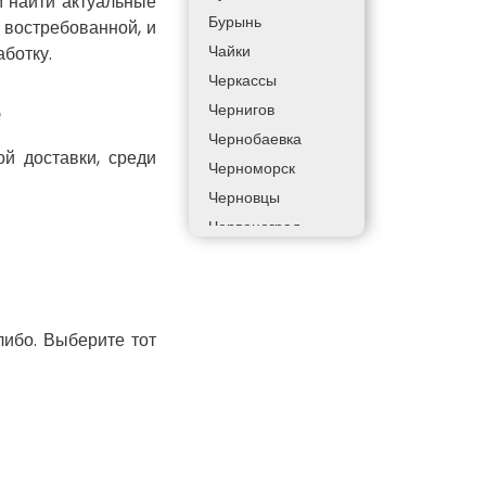
 найти актуальные
Бурынь
 востребованной, и
Чайки
ботку.
Черкассы
е
Чернигов
Чернобаевка
й доставки, среди
Черноморск
Черновцы
Червоноград
Чортков
Дергачи
Днепр
либо. Выберите тот
Долинская
Дрогобыч
Фастов
Фонтанка
Гадяч