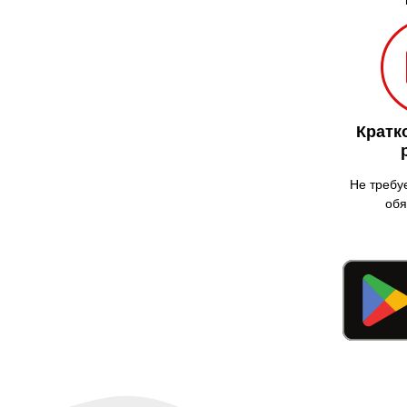
Кратк
Не требу
обя