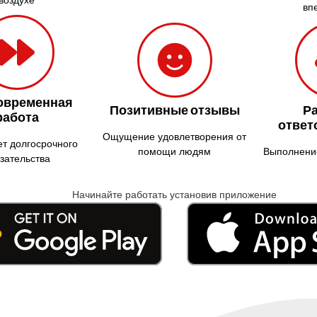
вп
овременная
Позитивные отзывы
Р
работа
ответ
Ощущение удовлетворения от
ет долгосрочного
помощи людям
Выполнение
зательства
Начинайте работать установив приложение