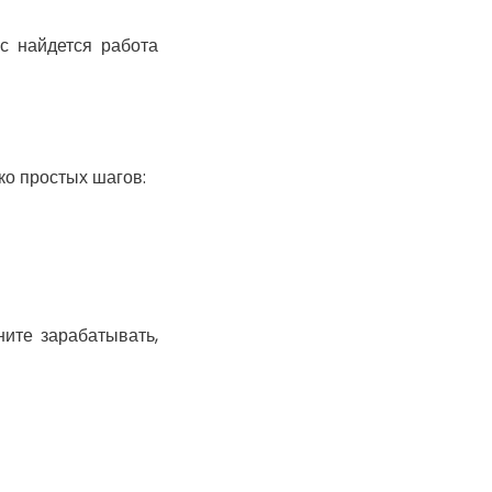
Канев
Казатин
с найдется работа
Киев
Кобеляки
Коцюбинское
Конотоп
ко простых шагов:
Коростень
Корсунь-
Шевченковский
Костополь
Ковель
Козин
ите зарабатывать,
Красноград
Кременчуг
Кременец
Кривой Рог
Кролевец
Кропивницкий