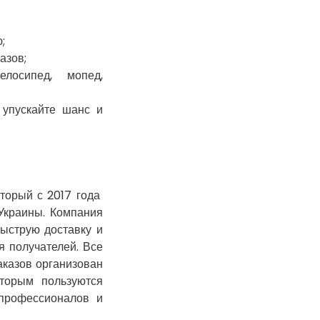
Гатное
Глеваха
;
Горишние Плавни
азов;
Гостомель
лосипед, мопед,
Харьков
Херсон
е упускайте шанс и
Хмельницкий
Хмельник
Ирпень
Ивано-Франковск
оторый с 2017 года
Измаил
 Украины. Компания
Кагарлык
ыструю доставку и
Калуш
я получателей. Все
Каменец-
аказов организован
Подольский
торым пользуются
Каменка
 профессионалов и
Каменское