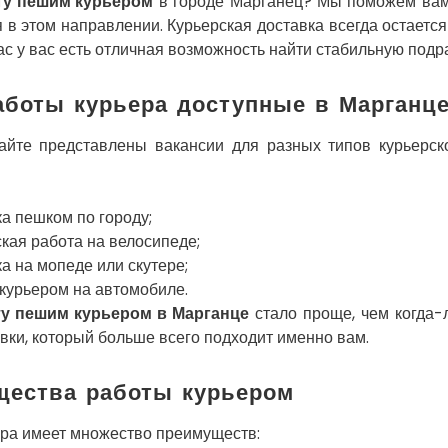
ту пешим курьером
в городе Марганец? Мы поможем вам
в этом направлении. Курьерская доставка всегда остается
с у вас есть отличная возможность найти стабильную подра
боты курьера доступные в Марганц
йте представлены вакансии для разных типов курьерско
а пешком по городу;
кая работа на велосипеде;
а на мопеде или скутере;
курьером на автомобиле.
ту пешим курьером в Марганце
стало проще, чем когда-
вки, который больше всего подходит именно вам.
ества работы курьером
ера имеет множество преимуществ: