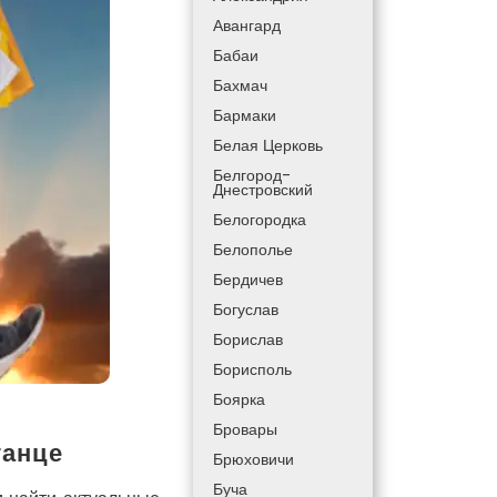
Авангард
Бабаи
Бахмач
Бармаки
Белая Церковь
Белгород-
Днестровский
Белогородка
Белополье
Бердичев
Богуслав
Борислав
Борисполь
Боярка
Бровары
ганце
Брюховичи
Буча