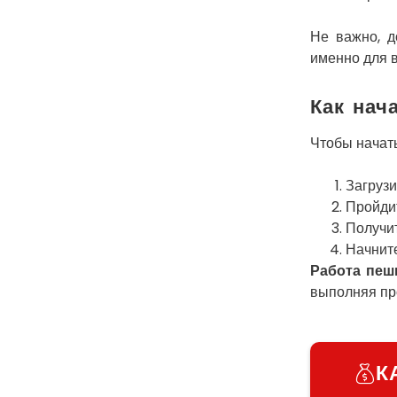
Не важно, д
именно для в
Как нач
Чтобы начат
Загрузи
Пройди
Получи
Начните
Работа пеш
выполняя про
К