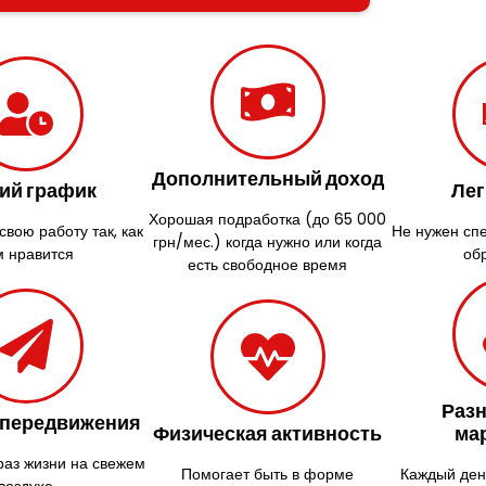
Дополнительный доход
ий график
Лег
Хорошая подработка (до 65 000
вою работу так, как
Не нужен сп
грн/мес.) когда нужно или когда
м нравится
об
есть свободное время
Раз
 передвижения
Физическая активность
ма
раз жизни на свежем
Помогает быть в форме
Каждый ден
воздухе