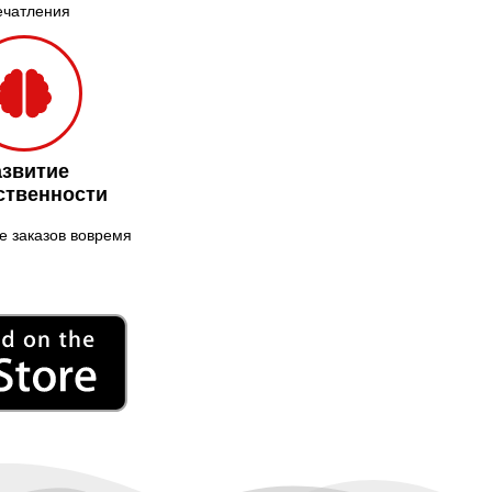
ечатления
Нежин
Никитинцы
Николаев
Никополь
Новоалександровка
азвитие
Новомосковск
ственности
Новоселки
Нововолынск
 заказов вовремя
Обухов
Обуховка
Одесса
Острог
Павлоград
Переяслав
Первомайск
Песочин