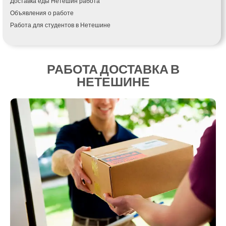
Доставка еды Нетешин работа
Кагарлык
Объявления о работе
Калуш
Работа для студентов в Нетешине
Каменец-Подольский
Каменка
Каменское
Канев
РАБОТА ДОСТАВКА В
Казатин
НЕТЕШИНЕ
Киев
Кобеляки
Коцюбинское
Конотоп
Коростень
Корсунь-Шевченковский
Костополь
Ковель
Козин
Красноград
Кременчуг
Кременец