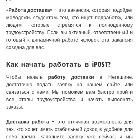
Смела
«
Работа доставка
» – это вакансия, которая подойдет
Софиевская Борщаговка
молодежи, студентам, тем, кто ищет подработку, или
Сокольники
людям, которые стремятся к полноценному
Солоницевка
трудоустройству. Если вы активный, ответственный и
Староконстантинов
готовый к динамичной работе человек, эта вакансия
Старые Петровцы
создана для вас.
Стебник
Стоянка
Стрый
Как начать работать в iPOST?
Сумы
Светловодск
Чтобы начать
работу доставки
в Нетешине,
Святопетровское
достаточно подать заявку на нашем сайте или
Тальное
связаться с нами. Мы поможем вам быстро пройти
Тарасовка
все этапы трудоустройства и начать выполнять
Тернополь
заказы.
Терновка
Трусковец
Доставка работа
– это отличная возможность для
Тульчин
тех, кто хочет иметь стабильный доход в удобное для
Украинка
себя время. Заполните заявку уже сейчас, и мы