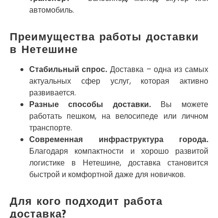
Покров
автомобиль.
Полтава
Прилуки
Преимущества работы доставки
Путивль
Пятихатки
в Нетешине
Раздельная
Рени
Стабильный спрос.
Доставка – одна из самых
Решетиловка
актуальных сфер услуг, которая активно
Ромны
развивается.
Ровно
Разные способы доставки.
Вы можете
Рудное
работать пешком, на велосипеде или личном
Самбор
транспорте.
Счастливое
Современная инфраструктура города.
Шепетовка
Благодаря компактности и хорошо развитой
Шостка
логистике в Нетешине, доставка становится
Шпола
быстрой и комфортной даже для новичков.
Синельниково
Славута
Для кого подходит работа
Славутич
доставка?
Слобожанское