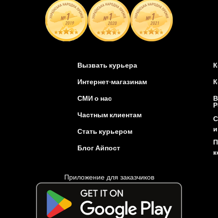
Вызвать курьера
К
Интернет-магазинам
К
СМИ о нас
В
Р
Частным клиентам
С
и
Стать курьером
П
Блог Айпост
к
Приложение для заказчиков