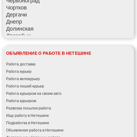
Червоноград
Чортков
Дергачи
Днепр
Долинская
Дрогобыч
Фастов
Фонтанка
ОБЪЯВЛЕНИЕ О РАБОТЕ В НЕТЕШИНЕ
Гадяч
Гатное
Работа доставка
Глеваха
Работа курьер
Горишние Плавни
Работа велокурьер
Гостомель
Работа пеший курьер
Харьков
Работа курьером на своем авто
Херсон
Работа курьером
Хмельницкий
Развозка посылок работа
Хмельник
Ищу работу в Нетешине
Ирпень
Подработка в Нетешине
Ивано-Франковск
Объявления работа в Нетешине
Измаил