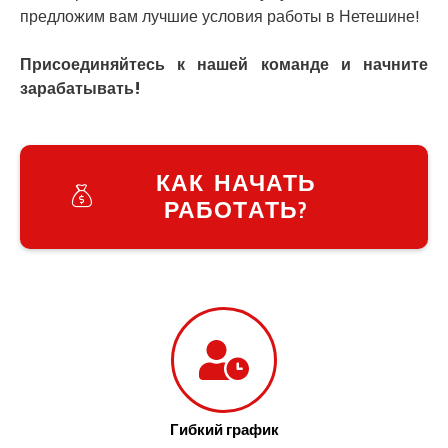
Умань
предложим вам лучшие условия работы в Нетешине!
Ужгород
Узин
Присоединяйтесь к нашей команде и начните
Васильков
зарабатывать!
Великие Лазы
Великий Омеляник
Верхнеднепровск
Винница
КАК НАЧАТЬ
Винники
РАБОТАТЬ?
Вишенки
Вишневое
Вита-Почтовая
Волчинец
Вольнянск
Вознесенск
Вышгород
Яготин
Южное
Южноукраинск
Гибкий график
Запорожье