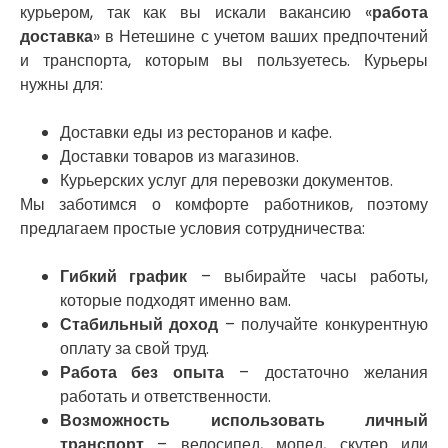
курьером, так как вы искали вакансию «
работа
Никитинцы
доставка
» в Нетешине с учетом ваших предпочтений
Николаев
Никополь
и транспорта, которым вы пользуетесь. Курьеры
Новоалександровка
нужны для:
Новомосковск
Новоселки
Доставки еды из ресторанов и кафе.
Нововолынск
Доставки товаров из магазинов.
Обухов
Курьерских услуг для перевозки документов.
Обуховка
Мы заботимся о комфорте работников, поэтому
Одесса
предлагаем простые условия сотрудничества:
Острог
Павлоград
Гибкий график
– выбирайте часы работы,
Переяслав
которые подходят именно вам.
Первомайск
Стабильный доход
– получайте конкурентную
Песочин
оплату за свой труд.
Петриков
Работа без опыта
– достаточно желания
Петропавловская Борщаговка
работать и ответственности.
Подгородное
Возможность использовать личный
Погребы
транспорт
– велосипед, мопед, скутер или