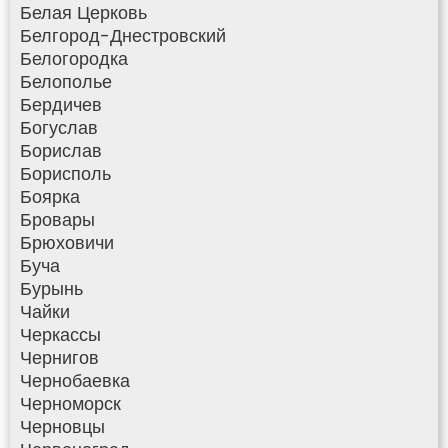
Белая Церковь
Белгород-Днестровский
Белогородка
Белополье
Бердичев
Богуслав
Борислав
Борисполь
Боярка
Бровары
Брюховичи
Буча
Бурынь
Чайки
Черкассы
Чернигов
Чернобаевка
Черноморск
Черновцы