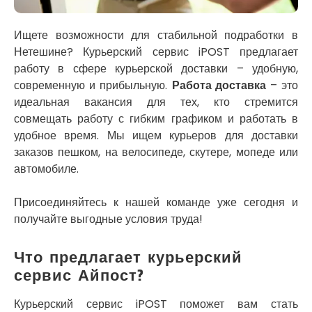
Кривой Рог
Кролевец
Кропивницкий
Ищете возможности для стабильной подработки в
Крыховцы
Нетешине? Курьерский сервис iPOST предлагает
Крюковщина
работу в сфере курьерской доставки – удобную,
Крыжановка
современную и прибыльную.
Работа доставка
– это
Ладыжин
идеальная вакансия для тех, кто стремится
Лесники
совмещать работу с гибким графиком и работать в
Лиманка
удобное время. Мы ищем курьеров для доставки
Лозовая
заказов пешком, на велосипеде, скутере, мопеде или
Лубны
автомобиле.
Луцк
Лука-Мелешковская
Присоединяйтесь к нашей команде уже сегодня и
Львов
получайте выгодные условия труда!
Малин
Марганец
Что предлагает курьерский
Миргород
сервис Айпост?
Авангард
Нетешин
Курьерский сервис iPOST поможет вам стать
Нежин