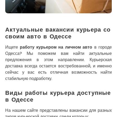
Кременец
Кривой Рог
Кролевец
Кропивницкий
Крыховцы
Актуальные вакансии курьера со
Крюковщина
своим авто в Одессе
Крыжановка
Ладыжин
Ищете
работу курьером на личном авто
в городе
Лесники
Одесса? Мы поможем вам найти актуальные
Лиманка
предложения в этом направлении. Курьерская
Лозовая
доставка всегда остается востребованной, и именно
Лубны
сейчас у вас есть отличная возможность найти
Луцк
стабильную подработку.
Лука-Мелешковская
Львов
Виды работы курьера доступные
Малин
в Одессе
Марганец
Миргород
На нашем сайте представлены вакансии для разных
Авангард
типов курьерской доставки, среди которых: