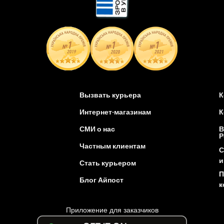
Вызвать курьера
К
Интернет-магазинам
К
СМИ о нас
В
Р
Частным клиентам
С
и
Стать курьером
П
Блог Айпост
к
Приложение для заказчиков