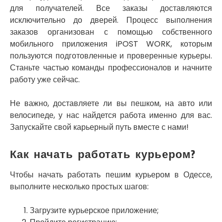
Славутич
для получателей. Все заказы доставляются
Слобожанское
исключительно до дверей. Процесс выполнения
Смела
заказов организован с помощью собственного
Софиевская Борщаговка
мобильного приложения iPOST WORK, которым
Сокольники
пользуются подготовленные и проверенные курьеры.
Солоницевка
Станьте частью команды профессионалов и начните
Староконстантинов
работу уже сейчас.
Старые Петровцы
Стебник
Стоянка
Не важно, доставляете ли вы пешком, на авто или
Стрый
велосипеде, у нас найдется работа именно для вас.
Сумы
Запускайте свой карьерный путь вместе с нами!
Светловодск
Святопетровское
Как начать работать курьером?
Тальное
Тарасовка
Чтобы начать работать пешим курьером в Одессе,
Тернополь
выполните несколько простых шагов:
Терновка
Трусковец
Загрузите курьерское приложение;
Тульчин