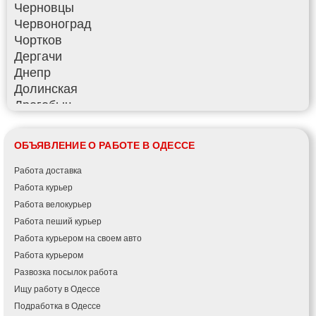
Черновцы
Червоноград
Чортков
Дергачи
Днепр
Долинская
Дрогобыч
Фастов
Фонтанка
ОБЪЯВЛЕНИЕ О РАБОТЕ В ОДЕССЕ
Гадяч
Гатное
Работа доставка
Глеваха
Работа курьер
Горишние Плавни
Работа велокурьер
Гостомель
Работа пеший курьер
Харьков
Работа курьером на своем авто
Херсон
Работа курьером
Хмельницкий
Развозка посылок работа
Хмельник
Ищу работу в Одессе
Ирпень
Подработка в Одессе
Ивано-Франковск