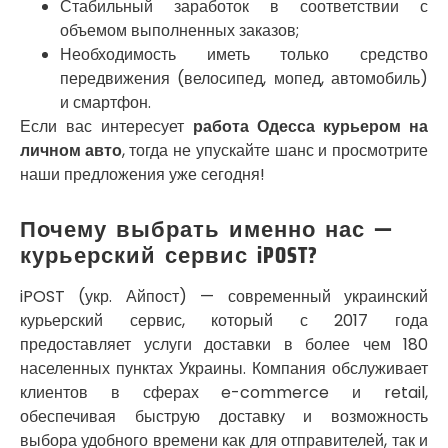
Стабильный заработок в соответствии с
Погребы
объемом выполненных заказов;
Покров
Необходимость иметь только средство
Полтава
передвижения (велосипед, мопед, автомобиль)
Прилуки
и смартфон.
Путивль
Если вас интересует
работа Одесса курьером на
Пятихатки
Раздельная
личном авто
, тогда не упускайте шанс и просмотрите
Рени
наши предложения уже сегодня!
Решетиловка
Ромны
Почему выбрать именно нас —
Ровно
курьерский сервис iPOST?
Рудное
Самбор
iPOST (укр. Айпост) — современный украинский
Счастливое
курьерский сервис, который с 2017 года
Шепетовка
предоставляет услуги доставки в более чем 180
Шостка
населенных пунктах Украины. Компания обслуживает
Шпола
клиентов в сферах e-commerce и retail,
Синельниково
обеспечивая быструю доставку и возможность
Славута
выбора удобного времени как для отправителей, так и