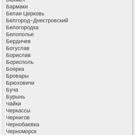
Бармаки
Белая Церковь
Белгород-Днестровский
Белогородка
Белополье
Бердичев
Богуслав
Борислав
Борисполь
Боярка
Бровары
Брюховичи
Буча
Бурынь
Чайки
Черкассы
Чернигов
Чернобаевка
Черноморск