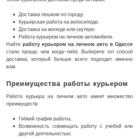
Нетешин
Нежин
Никитинцы
Доставка пешком по городу;
Николаев
Курьерская работа на велосипеде;
Никополь
Доставка на мопеде или скутере;
Новоалександровка
Работа курьером на личном автомобиле.
Новомосковск
Найти
работу курьером на личном авто в Одессе
Новоселки
стало проще, чем когда-либо. Выберите тот способ
Нововолынск
доставки, который больше всего подходит именно
Обухов
вам.
Обуховка
Одесса
Преимущества работы курьером
Острог
Павлоград
Работа курьера на личном авто имеет множество
Переяслав
преимуществ:
Первомайск
Песочин
Гибкий график работы;
Петриков
Возможность совмещать работу с учебой или
Петропавловская Борщаговка
другой деятельностью;
Подгородное