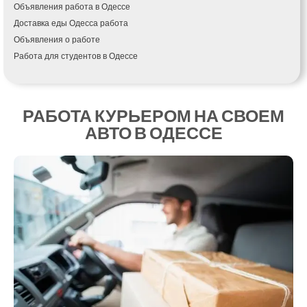
Объявления работа в Одессе
Измаил
Доставка еды Одесса работа
Кагарлык
Объявления о работе
Калуш
Работа для студентов в Одессе
Каменец-Подольский
Каменка
Каменское
Канев
РАБОТА КУРЬЕРОМ НА СВОЕМ
Казатин
АВТО В ОДЕССЕ
Киев
Кобеляки
Коцюбинское
Конотоп
Коростень
Корсунь-Шевченковский
Костополь
Ковель
Козин
Красноград
Кременчуг