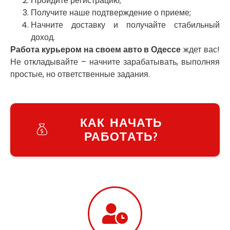
Пройдите регистрацию;
Украинка
Получите наше подтверждение о приеме;
Умань
Начните доставку и получайте стабильный
Ужгород
доход.
Узин
Работа курьером на своем авто в Одессе
ждет вас!
Васильков
Не откладывайте – начните зарабатывать, выполняя
Великие Лазы
простые, но ответственные задания.
Великий Омеляник
Верхнеднепровск
Винница
Винники
КАК НАЧАТЬ
Вишенки
РАБОТАТЬ?
Вишневое
Вита-Почтовая
Волчинец
Вольнянск
Вознесенск
Вышгород
Яготин
Южное