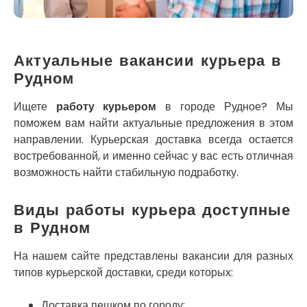
Кременец
Кривой Рог
Кролевец
Кропивницкий
Актуальные вакансии курьера в
Крыховцы
Рудном
Крюковщина
Крыжановка
Ищете
работу курьером
в городе Рудное? Мы
Ладыжин
поможем вам найти актуальные предложения в этом
Лесники
направлении. Курьерская доставка всегда остается
Лиманка
востребованной, и именно сейчас у вас есть отличная
Лозовая
возможность найти стабильную подработку.
Лубны
Луцк
Виды работы курьера доступные
Лука-Мелешковская
в Рудном
Львов
Малин
На нашем сайте представлены вакансии для разных
Марганец
типов курьерской доставки, среди которых:
Миргород
Авангард
Доставка пешком по городу;