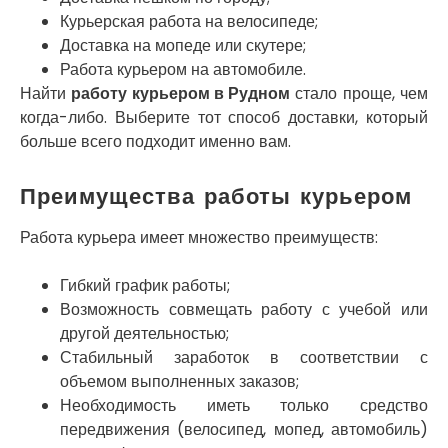
Нетешин
Курьерская работа на велосипеде;
Нежин
Доставка на мопеде или скутере;
Никитинцы
Николаев
Работа курьером на автомобиле.
Никополь
Найти
работу курьером в Рудном
стало проще, чем
Новоалександровка
когда-либо. Выберите тот способ доставки, который
Новомосковск
больше всего подходит именно вам.
Новоселки
Нововолынск
Преимущества работы курьером
Обухов
Обуховка
Работа курьера имеет множество преимуществ:
Одесса
Острог
Гибкий график работы;
Павлоград
Возможность совмещать работу с учебой или
Переяслав
другой деятельностью;
Первомайск
Стабильный заработок в соответствии с
Песочин
объемом выполненных заказов;
Петриков
Необходимость иметь только средство
Петропавловская Борщаговка
передвижения (велосипед, мопед, автомобиль)
Подгородное