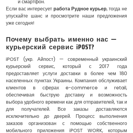
и смартфон.
Погребы
Если вас интересует
работа Рудное курьер
, тогда не
Покров
упускайте шанс и просмотрите наши предложения
Полтава
уже сегодня!
Прилуки
Путивль
Почему выбрать именно нас —
Пятихатки
Раздельная
курьерский сервис iPOST?
Рени
Решетиловка
iPOST (укр. Айпост) — современный украинский
Ромны
курьерский сервис, который с 2017 года
Ровно
предоставляет услуги доставки в более чем 180
Рудное
населенных пунктах Украины. Компания обслуживает
Самбор
клиентов в сферах e-commerce и retail,
Счастливое
обеспечивая быструю доставку и возможность
Шепетовка
выбора удобного времени как для отправителей, так и
Шостка
для получателей. Все заказы доставляются
Шпола
исключительно до дверей. Процесс выполнения
Синельниково
заказов организован с помощью собственного
Славута
мобильного приложения iPOST WORK, которым