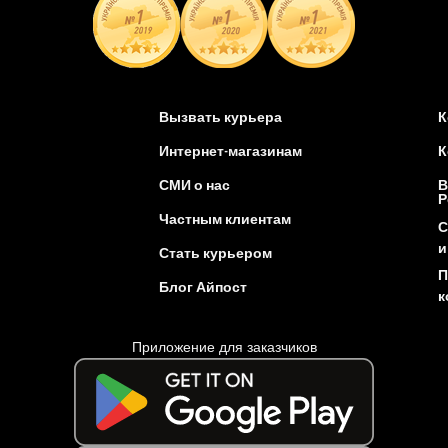
Вызвать курьера
К
Интернет-магазинам
К
СМИ о нас
В
Р
Частным клиентам
С
и
Стать курьером
П
Блог Айпост
к
Приложение для заказчиков