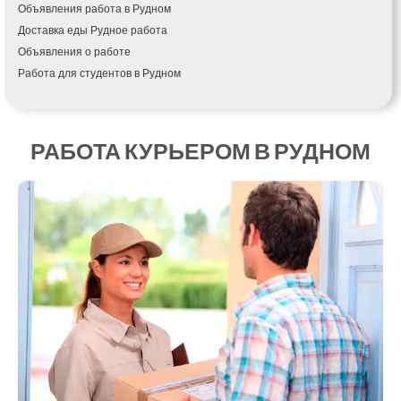
Объявления работа в Рудном
Измаил
Доставка еды Рудное работа
Кагарлык
Объявления о работе
Калуш
Работа для студентов в Рудном
Каменец-Подольский
Каменка
Каменское
Канев
РАБОТА КУРЬЕРОМ В РУДНОМ
Казатин
Киев
Кобеляки
Коцюбинское
Конотоп
Коростень
Корсунь-Шевченковский
Костополь
Ковель
Козин
Красноград
Кременчуг