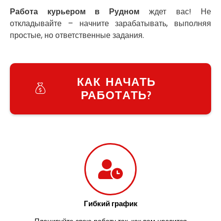
Украинка
Работа курьером в Рудном
ждет вас! Не
Умань
откладывайте – начните зарабатывать, выполняя
Ужгород
простые, но ответственные задания.
Узин
Васильков
Великие Лазы
Великий Омеляник
КАК НАЧАТЬ
Верхнеднепровск
РАБОТАТЬ?
Винница
Винники
Вишенки
Вишневое
Вита-Почтовая
Волчинец
Вольнянск
Вознесенск
Вышгород
Яготин
Гибкий график
Южное
Планируйте свою работу так, как вам нравится