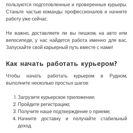
Славутич
пользуются подготовленные и проверенные курьеры.
Слобожанское
Станьте частью команды профессионалов и начните
Смела
работу уже сейчас.
Софиевская Борщаговка
Сокольники
Не важно, доставляете ли вы пешком, на авто или
Солоницевка
велосипеде, у нас найдется работа именно для вас.
Староконстантинов
Запускайте свой карьерный путь вместе с нами!
Старые Петровцы
Стебник
Стоянка
Как начать работать курьером?
Стрый
Сумы
Чтобы начать работать курьером в Рудном,
Светловодск
выполните несколько простых шагов:
Святопетровское
Тальное
Загрузите курьерское приложение;
Тарасовка
Пройдите регистрацию;
Тернополь
Получите наше подтверждение о приеме;
Терновка
Начните доставку и получайте стабильный
Трусковец
доход.
Тульчин