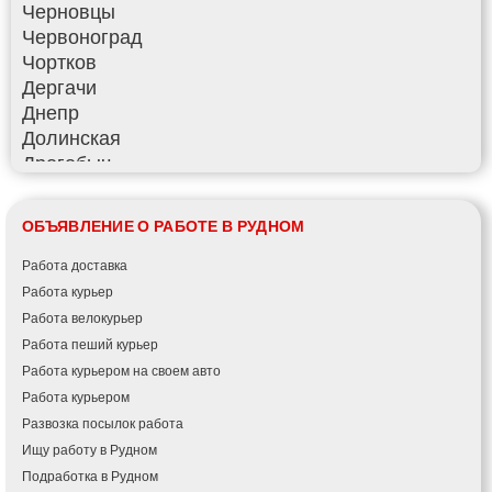
Черновцы
Червоноград
Чортков
Дергачи
Днепр
Долинская
Дрогобыч
Фастов
Фонтанка
ОБЪЯВЛЕНИЕ О РАБОТЕ В РУДНОМ
Гадяч
Гатное
Работа доставка
Глеваха
Работа курьер
Горишние Плавни
Работа велокурьер
Гостомель
Работа пеший курьер
Харьков
Работа курьером на своем авто
Херсон
Работа курьером
Хмельницкий
Развозка посылок работа
Хмельник
Ищу работу в Рудном
Ирпень
Подработка в Рудном
Ивано-Франковск