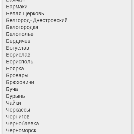
Бармаки
Белая Церковь
Белгород-Днестровский
Белогородка
Белополье
Бердичев
Богуслав
Борислав
Борисполь
Боярка
Бровары
Брюховичи
Буча
Бурынь
Чайки
Черкассы
Чернигов
Чернобаевка
Черноморск