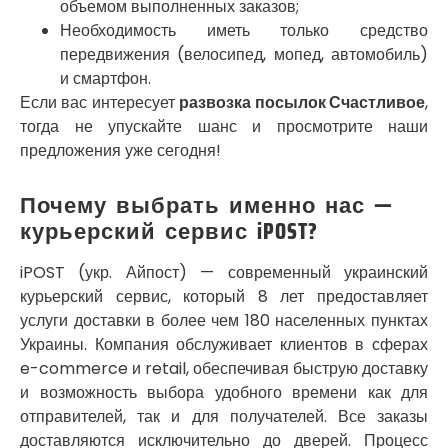
объемом выполненных заказов;
Погребы
Необходимость иметь только средство
Покров
передвижения (велосипед, мопед, автомобиль)
Полтава
и смартфон.
Прилуки
Если вас интересует
развозка посылок Счастливое
,
Путивль
тогда не упускайте шанс и просмотрите наши
Пятихатки
Раздельная
предложения уже сегодня!
Рени
Решетиловка
Почему выбрать именно нас —
Ромны
курьерский сервис iPOST?
Ровно
Рудное
iPOST (укр. Айпост) — современный украинский
Самбор
курьерский сервис, который 8 лет предоставляет
Счастливое
услуги доставки в более чем 180 населенных пунктах
Шепетовка
Украины. Компания обслуживает клиентов в сферах
Шостка
e-commerce и retail, обеспечивая быструю доставку
Шпола
и возможность выбора удобного времени как для
Синельниково
отправителей, так и для получателей. Все заказы
Славута
доставляются исключительно до дверей. Процесс