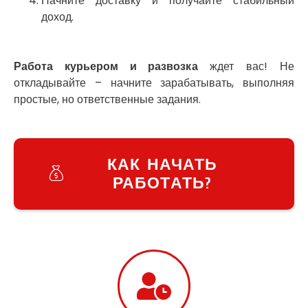
Начните доставку и получайте стабильный
Украинка
доход.
Умань
Ужгород
Узин
Работа курьером и развозка
ждет вас! Не
Васильков
откладывайте – начните зарабатывать, выполняя
Великие Лазы
простые, но ответственные задания.
Великий Омеляник
Верхнеднепровск
Винница
Винники
КАК НАЧАТЬ
Вишенки
РАБОТАТЬ?
Вишневое
Вита-Почтовая
Волчинец
Вольнянск
Вознесенск
Вышгород
Яготин
Южное