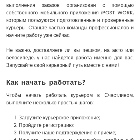
Славутич
выполнения заказов организован с помощью
Слобожанское
собственного мобильного приложения iPOST WORK,
Смела
которым пользуются подготовленные и проверенные
Софиевская Борщаговка
курьеры. Станьте частью команды профессионалов и
Сокольники
начните работу уже сейчас.
Солоницевка
Староконстантинов
Не важно, доставляете ли вы пешком, на авто или
Старые Петровцы
велосипеде, у нас найдется работа именно для вас.
Стебник
Стоянка
Запускайте свой карьерный путь вместе с нами!
Стрый
Сумы
Как начать работать?
Светловодск
Святопетровское
Чтобы начать работать курьером в Счастливом,
Тальное
выполните несколько простых шагов:
Тарасовка
Тернополь
Загрузите курьерское приложение;
Терновка
Пройдите регистрацию;
Трусковец
Получите наше подтверждение о приеме;
Тульчин