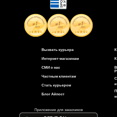
Вызвать курьера
К
Интернет-магазинам
К
СМИ о нас
В
Р
Частным клиентам
С
и
Стать курьером
П
Блог Айпост
к
Приложение для заказчиков