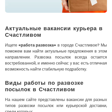
Кременец
Кривой Рог
Кролевец
Кропивницкий
Крыховцы
Актуальные вакансии курьера в
Крюковщина
Счастливом
Крыжановка
Ладыжин
Ищете
«работа развозка»
в городе Счастливое? Мы
Лесники
поможем вам найти актуальные предложения в этом
Лиманка
направлении. Развозка посылок всегда остается
Лозовая
востребованной, и именно сейчас у вас есть отличная
Лубны
возможность найти стабильную подработку.
Луцк
Лука-Мелешковская
Виды работы по развозке
Львов
посылок в Счастливом
Малин
Марганец
На нашем сайте представлены вакансии для разных
Миргород
типов развозки посылок или курьерской доставки,
Авангард
среди которых: