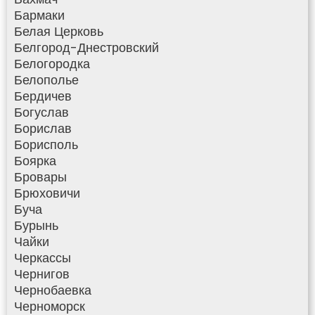
Бармаки
Белая Церковь
Белгород-Днестровский
Белогородка
Белополье
Бердичев
Богуслав
Борислав
Борисполь
Боярка
Бровары
Брюховичи
Буча
Бурынь
Чайки
Черкассы
Чернигов
Чернобаевка
Черноморск