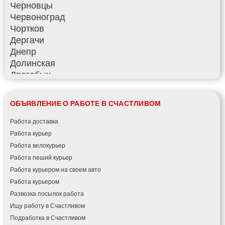
Черновцы
Червоноград
Чортков
Дергачи
Днепр
Долинская
Дрогобыч
Фастов
Фонтанка
ОБЪЯВЛЕНИЕ О РАБОТЕ В СЧАСТЛИВОМ
Гадяч
Гатное
Работа доставка
Глеваха
Работа курьер
Горишние Плавни
Работа велокурьер
Гостомель
Работа пеший курьер
Харьков
Работа курьером на своем авто
Херсон
Работа курьером
Хмельницкий
Развозка посылок работа
Хмельник
Ищу работу в Счастливом
Ирпень
Подработка в Счастливом
Ивано-Франковск