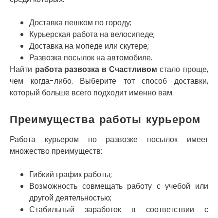
Нетешин
Нежин
Никитинцы
Доставка пешком по городу;
Николаев
Курьерская работа на велосипеде;
Никополь
Доставка на мопеде или скутере;
Новоалександровка
Развозка посылок на автомобиле.
Новомосковск
Найти
работа развозка в Счастливом
стало проще,
Новоселки
чем когда-либо. Выберите тот способ доставки,
Нововолынск
который больше всего подходит именно вам.
Обухов
Обуховка
Преимущества работы курьером
Одесса
Острог
Работа курьером по развозке посылок имеет
Павлоград
множество преимуществ:
Переяслав
Первомайск
Гибкий график работы;
Песочин
Возможность совмещать работу с учебой или
Петриков
другой деятельностью;
Петропавловская Борщаговка
Стабильный заработок в соответствии с
Подгородное