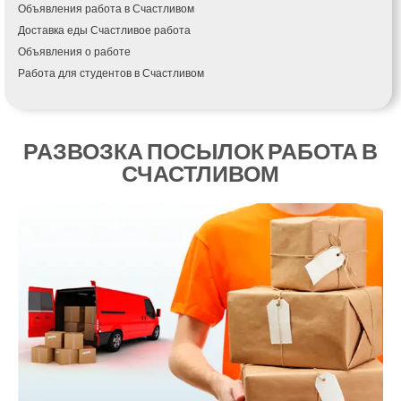
Объявления работа в Счастливом
Измаил
Доставка еды Счастливое работа
Кагарлык
Объявления о работе
Калуш
Работа для студентов в Счастливом
Каменец-Подольский
Каменка
Каменское
Канев
РАЗВОЗКА ПОСЫЛОК РАБОТА В
Казатин
СЧАСТЛИВОМ
Киев
Кобеляки
Коцюбинское
Конотоп
Коростень
Корсунь-Шевченковский
Костополь
Ковель
Козин
Красноград
Кременчуг