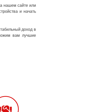
Кобеляки
на нашем сайте или
Коцюбинское
тройства и начать
Конотоп
Коростень
 стабильный доход в
Корсунь-
Шевченковский
дложим вам лучшие
Костополь
Ковель
Козин
Красноград
Кременчуг
Кременец
Кривой Рог
Кролевец
Кропивницкий
Крыховцы
Крюковщина