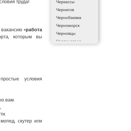
словия труда!
Черкассы
Чернигов
Чернобаевка
Черноморск
и вакансию «
работа
Черновцы
орта, которым вы
Червоноград
Чортков
Дергачи
Днепр
Долинская
простые условия
Дрогобыч
Фастов
Фонтанка
но вам.
Гадяч
.
Гатное
ти.
Глеваха
мопед, скутер или
Горишние Плавни