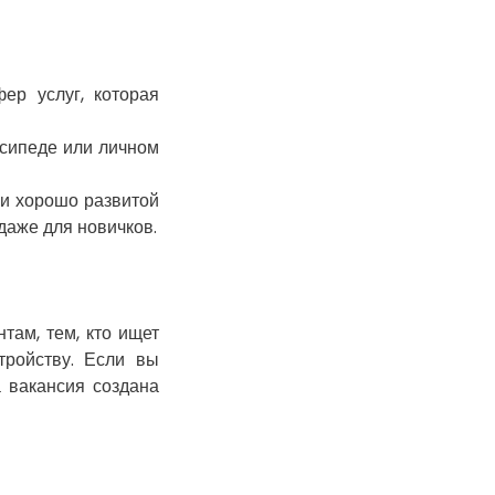
Гостомель
Харьков
Херсон
ер услуг, которая
Хмельницкий
Хмельник
сипеде или личном
Ирпень
Ивано-Франковск
и хорошо развитой
даже для новичков.
Измаил
Кагарлык
Калуш
Каменец-
нтам, тем, кто ищет
Подольский
тройству. Если вы
Каменка
а вакансия создана
Каменское
Канев
Казатин
Киев