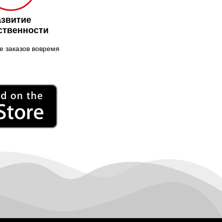
Николаев
Никополь
азвитие
ственности
Новоалександровка
Новомосковск
 заказов вовремя
Новоселки
Нововолынск
Обухов
Обуховка
Одесса
Острог
Павлоград
Переяслав
Первомайск
Песочин
Петриков
Петропавловская
Борщаговка