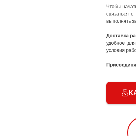
Чтобы нача
связаться с
выполнять з
Доставка ра
удобное для
условия раб
Присоединяй
К