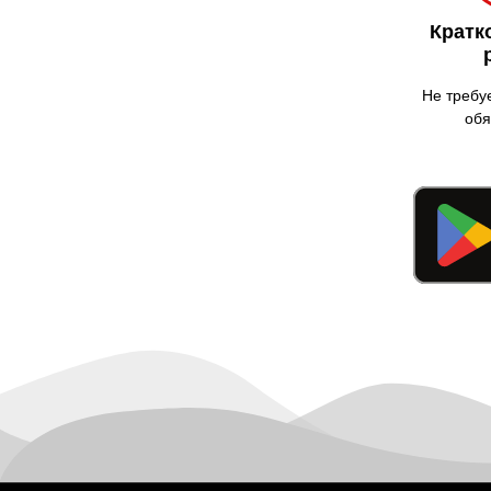
Кратк
Не требу
обя