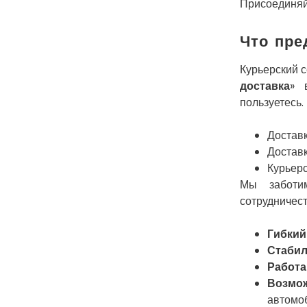
Присоединяй
Что пре
Курьерский с
доставка
» 
пользуетесь.
Доставк
Доставк
Курьерс
Мы заботи
сотрудничест
Гибкий
Стаби
Работа
Возмож
автомо