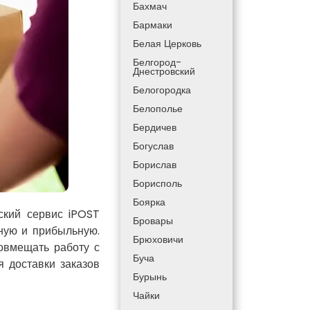
Бахмач
Бармаки
Белая Церковь
Белгород-
Днестровский
Белогородка
Белополье
Бердичев
Богуслав
Борислав
Борисполь
Боярка
ский сервис iPOST
Бровары
нную и прибыльную.
Брюховичи
совмещать работу с
Буча
 доставки заказов
Бурынь
Чайки