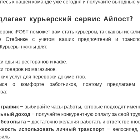
тесь к нашей команде уже сегодня и получайте выгодные у
длагает курьерский сервис Айпост?
ервис iPOST поможет вам стать курьером, так как вы искал
в Стебнике с учетом ваших предпочтений и трансп
 Курьеры нужны для:
и еды из ресторанов и кафе.
и товаров из магазинов.
ких услуг для перевозки документов.
мся о комфорте работников, поэтому предлагаем 
ва:
 график
– выбирайте часы работы, которые подходят имен
льный доход
– получайте конкурентную оплату за свой труд
 без опыта
– достаточно желания работать и ответственнос
ность использовать личный транспорт
– велосипед, 
биль.