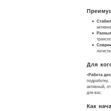
Преимущ
Стабил
активно
Разные
транспо
Соврем
логисти
Для ког
«
Работа дос
подработку,
активный, о
для вас.
Как нача