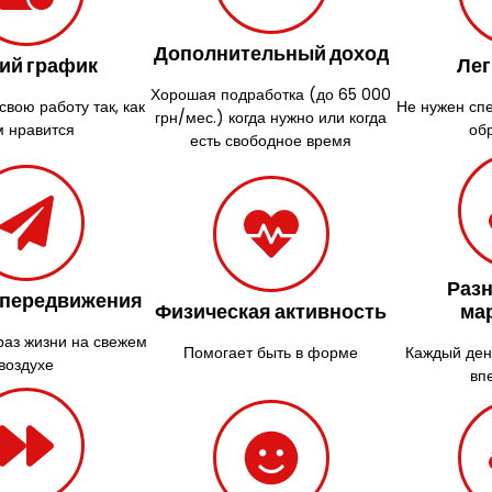
Дополнительный доход
ий график
Лег
Хорошая подработка (до 65 000
вою работу так, как
Не нужен сп
грн/мес.) когда нужно или когда
м нравится
об
есть свободное время
Раз
 передвижения
Физическая активность
ма
раз жизни на свежем
Помогает быть в форме
Каждый ден
воздухе
вп