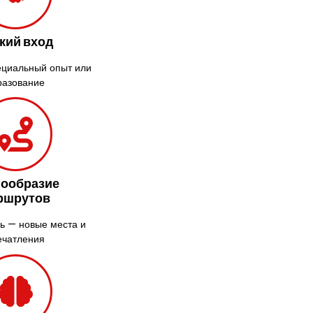
Крыжановка
Ладыжин
кий вход
Лесники
Лиманка
ециальный опыт или
разование
Лозовая
Лубны
Луцк
Лука-
Мелешковская
Львов
нообразие
Малин
ршрутов
Марганец
ь — новые места и
Миргород
ечатления
Авангард
Нетешин
Нежин
Никитинцы