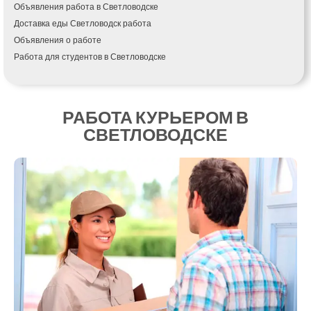
Объявления работа в Светловодске
Измаил
Доставка еды Светловодск работа
Кагарлык
Объявления о работе
Калуш
Работа для студентов в Светловодске
Каменец-Подольский
Каменка
Каменское
Канев
РАБОТА КУРЬЕРОМ В
Казатин
СВЕТЛОВОДСКЕ
Киев
Кобеляки
Коцюбинское
Конотоп
Коростень
Корсунь-Шевченковский
Костополь
Ковель
Козин
Красноград
Кременчуг