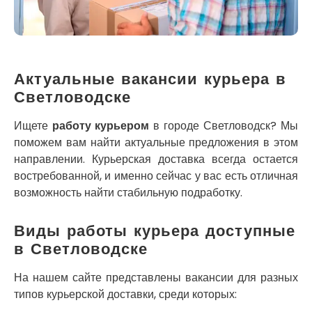
Кременец
Кривой Рог
Кролевец
Кропивницкий
Крыховцы
Актуальные вакансии курьера в
Крюковщина
Светловодске
Крыжановка
Ладыжин
Ищете
работу курьером
в городе Светловодск? Мы
Лесники
поможем вам найти актуальные предложения в этом
Лиманка
направлении. Курьерская доставка всегда остается
Лозовая
востребованной, и именно сейчас у вас есть отличная
Лубны
возможность найти стабильную подработку.
Луцк
Лука-Мелешковская
Виды работы курьера доступные
Львов
в Светловодске
Малин
Марганец
На нашем сайте представлены вакансии для разных
Миргород
типов курьерской доставки, среди которых:
Авангард