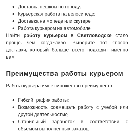
Нетешин
Доставка пешком по городу;
Нежин
Никитинцы
Курьерская работа на велосипеде;
Николаев
Доставка на мопеде или скутере;
Никополь
Работа курьером на автомобиле.
Новоалександровка
Найти
работу курьером в Светловодске
стало
Новомосковск
проще, чем когда-либо. Выберите тот способ
Новоселки
доставки, который больше всего подходит именно
Нововолынск
вам.
Обухов
Обуховка
Преимущества работы курьером
Одесса
Острог
Работа курьера имеет множество преимуществ:
Павлоград
Переяслав
Гибкий график работы;
Первомайск
Возможность совмещать работу с учебой или
Песочин
другой деятельностью;
Петриков
Стабильный заработок в соответствии с
Петропавловская Борщаговка
объемом выполненных заказов;
Подгородное