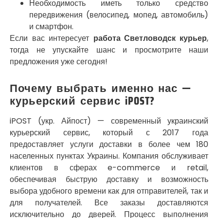
Необходимость иметь только средство
Погребы
передвижения (велосипед, мопед, автомобиль)
Покров
и смартфон.
Полтава
Если вас интересует
работа Светловодск курьер
,
Прилуки
тогда не упускайте шанс и просмотрите наши
Путивль
предложения уже сегодня!
Пятихатки
Раздельная
Рени
Почему выбрать именно нас —
Решетиловка
курьерский сервис iPOST?
Ромны
Ровно
iPOST (укр. Айпост) — современный украинский
Рудное
курьерский сервис, который с 2017 года
Самбор
предоставляет услуги доставки в более чем 180
Счастливое
населенных пунктах Украины. Компания обслуживает
Шепетовка
клиентов в сферах e-commerce и retail,
Шостка
обеспечивая быструю доставку и возможность
Шпола
выбора удобного времени как для отправителей, так и
Синельниково
для получателей. Все заказы доставляются
Славута
исключительно до дверей. Процесс выполнения