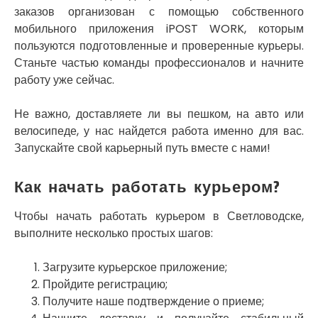
Славутич
заказов организован с помощью собственного
Слобожанское
мобильного приложения iPOST WORK, которым
Смела
пользуются подготовленные и проверенные курьеры.
Софиевская Борщаговка
Станьте частью команды профессионалов и начните
Сокольники
работу уже сейчас.
Солоницевка
Староконстантинов
Не важно, доставляете ли вы пешком, на авто или
Старые Петровцы
велосипеде, у нас найдется работа именно для вас.
Стебник
Стоянка
Запускайте свой карьерный путь вместе с нами!
Стрый
Сумы
Как начать работать курьером?
Светловодск
Святопетровское
Чтобы начать работать курьером в Светловодске,
Тальное
выполните несколько простых шагов:
Тарасовка
Тернополь
Загрузите курьерское приложение;
Терновка
Пройдите регистрацию;
Трусковец
Получите наше подтверждение о приеме;
Тульчин