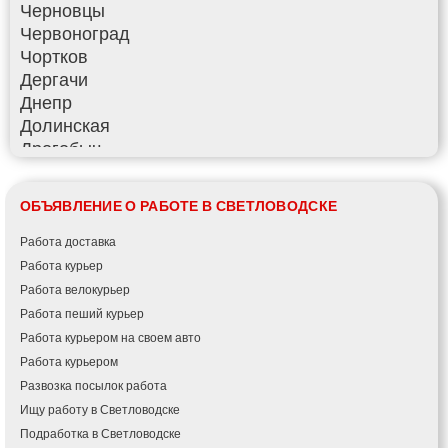
Черновцы
Червоноград
Чортков
Дергачи
Днепр
Долинская
Дрогобыч
Фастов
Фонтанка
ОБЪЯВЛЕНИЕ О РАБОТЕ В СВЕТЛОВОДСКЕ
Гадяч
Гатное
Работа доставка
Глеваха
Работа курьер
Горишние Плавни
Работа велокурьер
Гостомель
Работа пеший курьер
Харьков
Работа курьером на своем авто
Херсон
Работа курьером
Хмельницкий
Развозка посылок работа
Хмельник
Ищу работу в Светловодске
Ирпень
Подработка в Светловодске
Ивано-Франковск