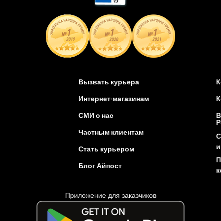
Вызвать курьера
К
Интернет-магазинам
К
СМИ о нас
В
Р
Частным клиентам
С
и
Стать курьером
П
Блог Айпост
к
Приложение для заказчиков