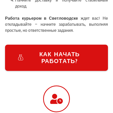
Начните доставку и получайте стабильный
Украинка
доход.
Умань
Ужгород
Работа курьером в Светловодске
ждет вас! Не
Узин
откладывайте – начните зарабатывать, выполняя
Васильков
простые, но ответственные задания.
Великие Лазы
Великий Омеляник
Верхнеднепровск
Винница
КАК НАЧАТЬ
Винники
РАБОТАТЬ?
Вишенки
Вишневое
Вита-Почтовая
Волчинец
Вольнянск
Вознесенск
Вышгород
Яготин
Южное