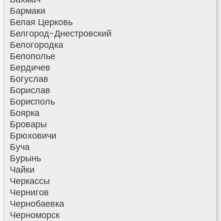
Бармаки
Белая Церковь
Белгород-Днестровский
Белогородка
Белополье
Бердичев
Богуслав
Борислав
Борисполь
Боярка
Бровары
Брюховичи
Буча
Бурынь
Чайки
Черкассы
Чернигов
Чернобаевка
Черноморск