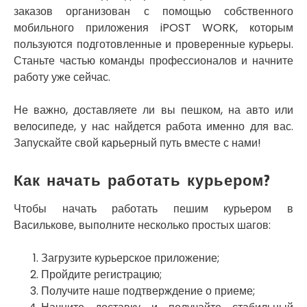
Славутич
заказов организован с помощью собственного
Слобожанское
мобильного приложения iPOST WORK, которым
Смела
пользуются подготовленные и проверенные курьеры.
Софиевская Борщаговка
Станьте частью команды профессионалов и начните
Сокольники
работу уже сейчас.
Солоницевка
Староконстантинов
Не важно, доставляете ли вы пешком, на авто или
Старые Петровцы
велосипеде, у нас найдется работа именно для вас.
Стебник
Стоянка
Запускайте свой карьерный путь вместе с нами!
Стрый
Сумы
Как начать работать курьером?
Светловодск
Святопетровское
Чтобы начать работать пешим курьером в
Тальное
Василькове, выполните несколько простых шагов:
Тарасовка
Тернополь
Загрузите курьерское приложение;
Терновка
Пройдите регистрацию;
Трусковец
Получите наше подтверждение о приеме;
Тульчин