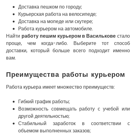
Нетешин
Доставка пешком по городу;
Нежин
Никитинцы
Курьерская работа на велосипеде;
Николаев
Доставка на мопеде или скутере;
Никополь
Работа курьером на автомобиле.
Новоалександровка
Найти
работу пешим курьером в Василькове
стало
Новомосковск
проще, чем когда-либо. Выберите тот способ
Новоселки
доставки, который больше всего подходит именно
Нововолынск
вам.
Обухов
Обуховка
Преимущества работы курьером
Одесса
Острог
Работа курьера имеет множество преимуществ:
Павлоград
Переяслав
Гибкий график работы;
Первомайск
Возможность совмещать работу с учебой или
Песочин
другой деятельностью;
Петриков
Стабильный заработок в соответствии с
Петропавловская Борщаговка
объемом выполненных заказов;
Подгородное