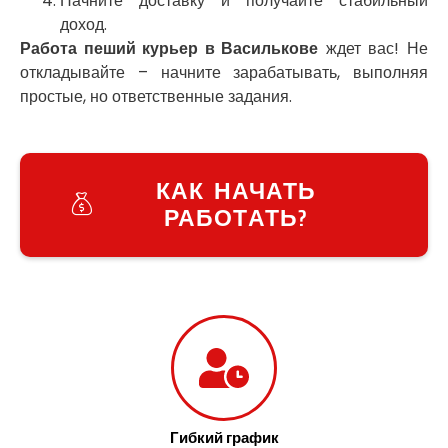
Начните доставку и получайте стабильный
Украинка
доход.
Умань
Работа пеший курьер в Василькове
ждет вас! Не
Ужгород
откладывайте – начните зарабатывать, выполняя
Узин
простые, но ответственные задания.
Васильков
Великие Лазы
Великий Омеляник
Верхнеднепровск
КАК НАЧАТЬ
Винница
РАБОТАТЬ?
Винники
Вишенки
Вишневое
Вита-Почтовая
Волчинец
Вольнянск
Вознесенск
Вышгород
Яготин
Южное
Гибкий график