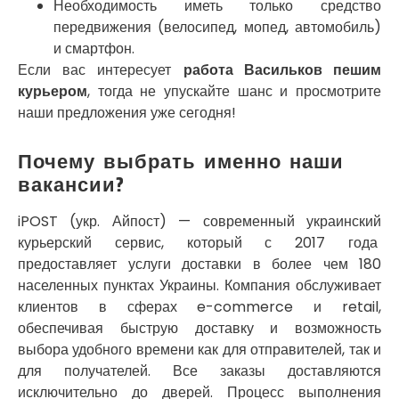
Необходимость иметь только средство
Погребы
передвижения (велосипед, мопед, автомобиль)
Покров
и смартфон.
Полтава
Если вас интересует
работа Васильков пешим
Прилуки
курьером
, тогда не упускайте шанс и просмотрите
Путивль
наши предложения уже сегодня!
Пятихатки
Раздельная
Рени
Почему выбрать именно наши
Решетиловка
вакансии?
Ромны
Ровно
iPOST (укр. Айпост) — современный украинский
Рудное
курьерский сервис, который с 2017 года
Самбор
предоставляет услуги доставки в более чем 180
Счастливое
населенных пунктах Украины. Компания обслуживает
Шепетовка
клиентов в сферах e-commerce и retail,
Шостка
обеспечивая быструю доставку и возможность
Шпола
выбора удобного времени как для отправителей, так и
Синельниково
для получателей. Все заказы доставляются
Славута
исключительно до дверей. Процесс выполнения