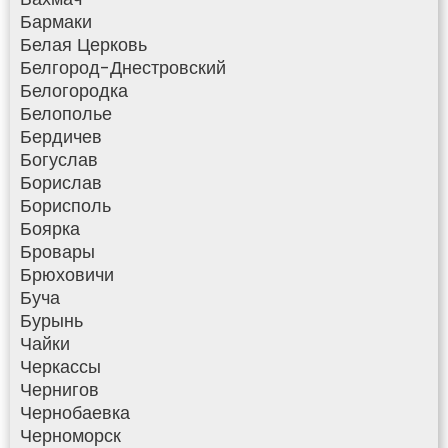
Бармаки
Белая Церковь
Белгород-Днестровский
Белогородка
Белополье
Бердичев
Богуслав
Борислав
Борисполь
Боярка
Бровары
Брюховичи
Буча
Бурынь
Чайки
Черкассы
Чернигов
Чернобаевка
Черноморск