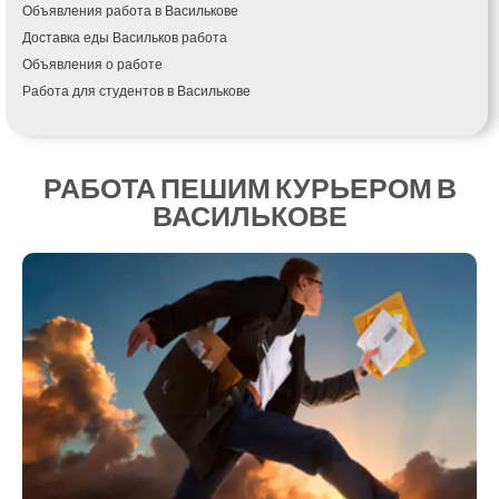
Объявления работа в Василькове
Измаил
Доставка еды Васильков работа
Кагарлык
Объявления о работе
Калуш
Работа для студентов в Василькове
Каменец-Подольский
Каменка
Каменское
Канев
РАБОТА ПЕШИМ КУРЬЕРОМ В
Казатин
ВАСИЛЬКОВЕ
Киев
Кобеляки
Коцюбинское
Конотоп
Коростень
Корсунь-Шевченковский
Костополь
Ковель
Козин
Красноград
Кременчуг