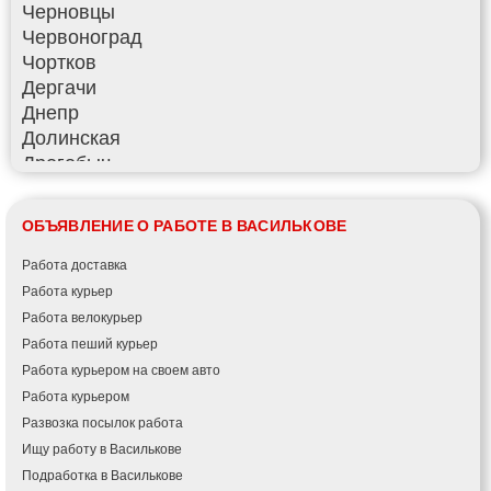
Черновцы
Червоноград
Чортков
Дергачи
Днепр
Долинская
Дрогобыч
Фастов
Фонтанка
ОБЪЯВЛЕНИЕ О РАБОТЕ В ВАСИЛЬКОВЕ
Гадяч
Гатное
Работа доставка
Глеваха
Работа курьер
Горишние Плавни
Работа велокурьер
Гостомель
Работа пеший курьер
Харьков
Работа курьером на своем авто
Херсон
Работа курьером
Хмельницкий
Развозка посылок работа
Хмельник
Ищу работу в Василькове
Ирпень
Подработка в Василькове
Ивано-Франковск