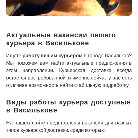
Кременец
Кривой Рог
Кролевец
Кропивницкий
Крыховцы
Актуальные вакансии пешего
Крюковщина
курьера в Василькове
Крыжановка
Ладыжин
Ищете
работу пешим курьером
в городе Васильков?
Лесники
Мы поможем вам найти актуальные предложения в
Лиманка
этом направлении. Курьерская доставка всегда
Лозовая
остается востребованной, и именно сейчас у вас есть
Лубны
отличная возможность найти стабильную подработку.
Луцк
Лука-Мелешковская
Виды работы курьера доступные
Львов
в Василькове
Малин
Марганец
На нашем сайте представлены вакансии для разных
Миргород
типов курьерской доставки, среди которых:
Авангард