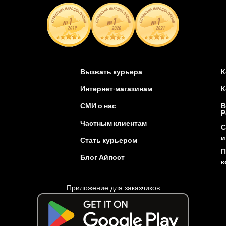
Вызвать курьера
К
Интернет-магазинам
К
СМИ о нас
В
Р
Частным клиентам
С
и
Стать курьером
П
Блог Айпост
к
Приложение для заказчиков