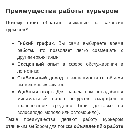
Погребы
Преимущества работы курьером
Покров
Полтава
Почему стоит обратить внимание на вакансии
Прилуки
курьеров?
Путивль
Пятихатки
Раздельная
Гибкий график.
Вы сами выбираете время
Рени
работы, что позволяет легко совмещать с
Решетиловка
другими занятиями;
Ромны
Бесценный опыт
в сфере обслуживания и
Ровно
логистики;
Рудное
Стабильный доход
в зависимости от объема
Самбор
выполненных заказов;
Счастливое
Удобный старт.
Для начала вам понадобится
Шепетовка
минимальный набор ресурсов: смартфон и
Шостка
транспортное средство (при доставке на
Шпола
велосипеде, мопеде или автомобиле).
Синельниково
Такие преимущества делают работу курьером
Славута
отличным выбором для поиска
объявлений о работе