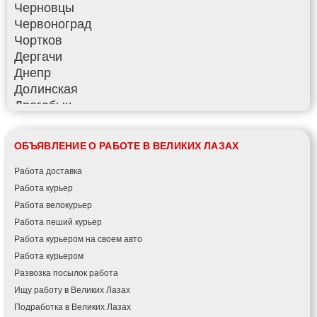
Черновцы
Червоноград
Чортков
Дергачи
Днепр
Долинская
Дрогобыч
Фастов
Фонтанка
ОБЪЯВЛЕНИЕ О РАБОТЕ В ВЕЛИКИХ ЛАЗАХ
Гадяч
Гатное
Работа доставка
Глеваха
Работа курьер
Горишние Плавни
Работа велокурьер
Гостомель
Работа пеший курьер
Харьков
Работа курьером на своем авто
Херсон
Работа курьером
Хмельницкий
Развозка посылок работа
Хмельник
Ищу работу в Великих Лазах
Ирпень
Подработка в Великих Лазах
Ивано-Франковск