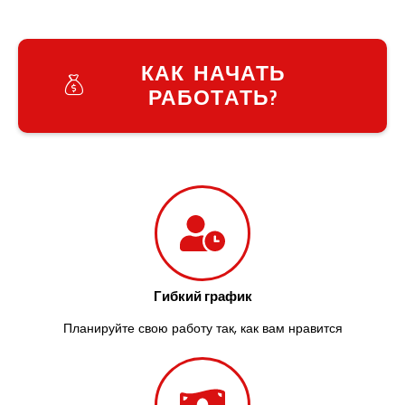
Южноукраинск
Запорожье
Заречаны
Зазимье
КАК НАЧАТЬ
Здолбунов
РАБОТАТЬ?
Желтые Воды
Житомир
Змиев
Знаменка
Звенигородка
Звягель
Гибкий график
Планируйте свою работу так, как вам нравится