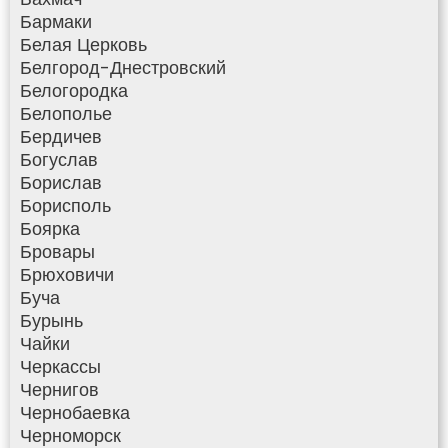
Бармаки
Белая Церковь
Белгород-Днестровский
Белогородка
Белополье
Бердичев
Богуслав
Борислав
Борисполь
Боярка
Бровары
Брюховичи
Буча
Бурынь
Чайки
Черкассы
Чернигов
Чернобаевка
Черноморск