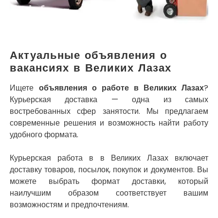
Кременец
Кривой Рог
Кролевец
Кропивницкий
Крыховцы
Актуальные объявления о
Крюковщина
вакансиях в Великих Лазах
Крыжановка
Ладыжин
Ищете
объявления о работе в Великих Лазах
?
Лесники
Курьерская доставка — одна из самых
Лиманка
востребованных сфер занятости. Мы предлагаем
Лозовая
современные решения и возможность найти работу
Лубны
удобного формата.
Луцк
Лука-Мелешковская
Курьерская работа в в Великих Лазах включает
Львов
доставку товаров, посылок, покупок и документов. Вы
Малин
можете выбрать формат доставки, который
Марганец
наилучшим образом соответствует вашим
Миргород
возможностям и предпочтениям.
Авангард