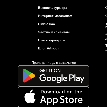
Вызвать курьера
К
Интернет-магазинам
К
СМИ о нас
В
Р
Частным клиентам
С
и
Стать курьером
П
Блог Айпост
к
Приложение для заказчиков