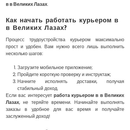
Славутич
в в Великих Лазах
.
Слобожанское
Смела
Как начать работать курьером в
Софиевская Борщаговка
в Великих Лазах?
Сокольники
Солоницевка
Процесс трудоустройства курьером максимально
Староконстантинов
прост и удобен. Вам нужно всего лишь выполнить
Старые Петровцы
несколько шагов:
Стебник
Стоянка
Стрый
Загрузите мобильное приложение;
Сумы
Пройдите короткую проверку и инструктаж;
Светловодск
Начните исполнять доставки, получая
Святопетровское
стабильный доход.
Тальное
Если вас интересует
работа курьером в в Великих
Тарасовка
Лазах
, не теряйте времени. Начинайте выполнять
Тернополь
заказы в удобное для вас время и получайте
Терновка
заслуженный доход!
Трусковец
Тульчин