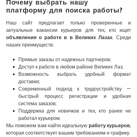
Почему выбрать нашу
Украинка
платформу для поиска работы?
Умань
Ужгород
Наш сайт предлагает только проверенные и
Узин
актуальные вакансии курьеров для тех, кто ищет
Васильков
объявления о работе в в Великих Лазах
. Среди
Великие Лазы
наших преимуществ:
Великий Омеляник
Верхнеднепровск
Прямые заказы от надежных партнеров;
Винница
Доступ к работе в любом районе Великих Лаз;
Винники
Возможность выбрать удобный формат
Вишенки
Вишневое
доставки;
Вита-Почтовая
Современный подход к трудоустройству —
Волчинец
быстрый процесс регистрации и удобная
Вольнянск
система заказов;
Вознесенск
Поддержка для новичков и тех, кто ранее не
Вышгород
работал курьером.
Яготин
Мы поможем вам найти идеальную
работу курьеров
,
Южное
которая соответствует вашим требованиям и графику.