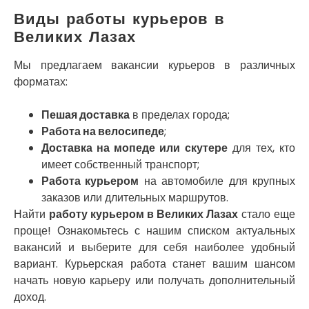
Нетешин
Виды работы курьеров в
Нежин
Никитинцы
Великих Лазах
Николаев
Никополь
Мы предлагаем вакансии курьеров в различных
Новоалександровка
форматах:
Новомосковск
Новоселки
Пешая доставка
в пределах города;
Нововолынск
Работа на велосипеде
;
Обухов
Доставка на мопеде или скутере
для тех, кто
Обуховка
имеет собственный транспорт;
Одесса
Работа курьером
на автомобиле для крупных
Острог
заказов или длительных маршрутов.
Павлоград
Найти
работу курьером в Великих Лазах
стало еще
Переяслав
проще! Ознакомьтесь с нашим списком актуальных
Первомайск
вакансий и выберите для себя наиболее удобный
Песочин
вариант. Курьерская работа станет вашим шансом
Петриков
начать новую карьеру или получать дополнительный
Петропавловская Борщаговка
доход.
Подгородное