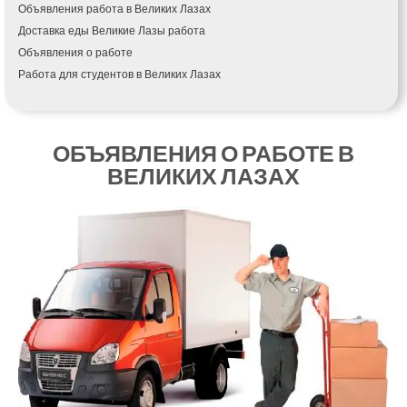
Объявления работа в Великих Лазах
Измаил
Доставка еды Великие Лазы работа
Кагарлык
Объявления о работе
Калуш
Работа для студентов в Великих Лазах
Каменец-Подольский
Каменка
Каменское
Канев
ОБЪЯВЛЕНИЯ О РАБОТЕ В
Казатин
ВЕЛИКИХ ЛАЗАХ
Киев
Кобеляки
Коцюбинское
Конотоп
Коростень
Корсунь-Шевченковский
Костополь
Ковель
Козин
Красноград
Кременчуг