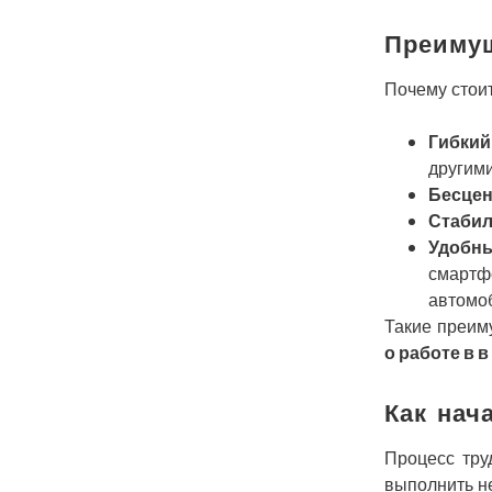
Преимущ
Почему стои
Гибкий
другими
Бесце
Стаби
Удобны
смартф
автомо
Такие преим
о работе в 
Как нач
Процесс тру
выполнить н