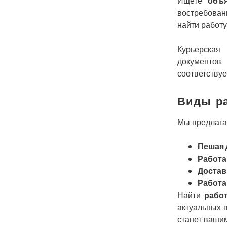
Ищете
объ
востребован
найти работу
Курьерская
документов
соответству
Виды ра
Мы предлага
Пешая 
Работа
Достав
Работа
Найти
рабо
актуальных 
станет ваши