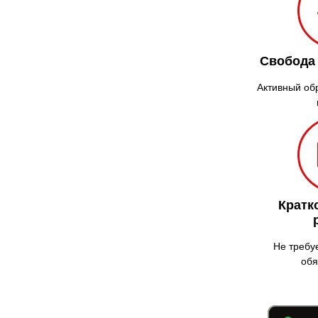
Свобода
Активный об
Кратк
Не требу
обя