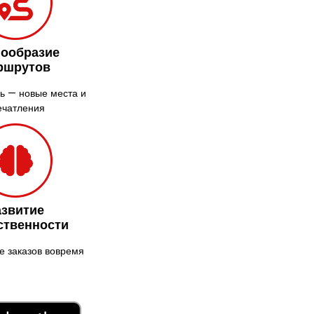
Нежин
Никитинцы
нообразие
Николаев
ршрутов
Никополь
Новоалександровка
ь — новые места и
ечатления
Новомосковск
Новоселки
Нововолынск
Обухов
Обуховка
Одесса
азвитие
ственности
Острог
Павлоград
 заказов вовремя
Переяслав
Первомайск
Песочин