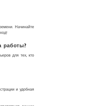
Канев
Казатин
Киев
Кобеляки
Коцюбинское
времени. Начинайте
ход!
Конотоп
Коростень
а работы?
Корсунь-
Шевченковский
Костополь
ьеров для тех, кто
Ковель
Козин
Красноград
Кременчуг
Кременец
страции и удобная
Кривой Рог
Кролевец
Кропивницкий