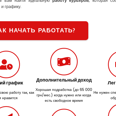
м вам найти идеальную
работу курьеров
, которая со
 и графику.
АК НАЧАТЬ РАБОТАТЬ?
Дополнительный доход
ий график
Лег
Хорошая подработка (до 65 000
вою работу так, как
Не нужен сп
грн/мес.) когда нужно или когда
м нравится
об
есть свободное время