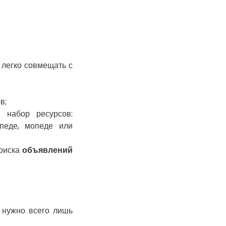
Гатное
Глеваха
Горишние Плавни
Гостомель
Харьков
 легко совмещать с
Херсон
Хмельницкий
Хмельник
в;
Ирпень
набор ресурсов:
Ивано-Франковск
педе, мопеде или
Измаил
поиска
объявлений
Кагарлык
Калуш
Каменец-
Подольский
Каменка
 нужно всего лишь
Каменское