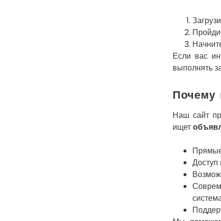
Загруз
Пройдит
Начните
Если вас и
выполнять за
Почему 
Наш сайт пр
ищет
объявл
Прямые
Доступ 
Возмож
Соврем
система
Поддерж