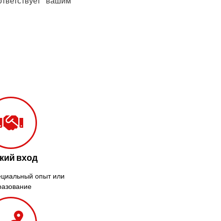
ответствует вашим
Крыховцы
Крюковщина
Крыжановка
Ладыжин
Лесники
Лиманка
Лозовая
Лубны
Луцк
Лука-
Мелешковская
Львов
кий вход
Малин
ециальный опыт или
Марганец
разование
Миргород
Авангард
Нетешин