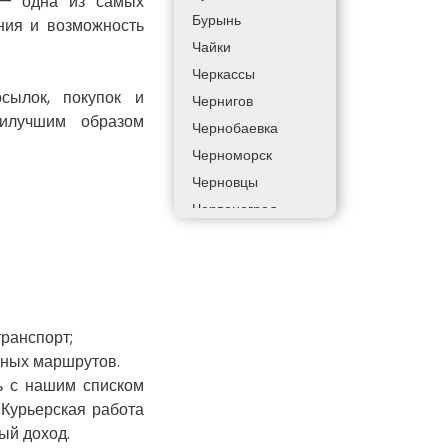
 — одна из самых
Бурынь
ния и возможность
Чайки
Черкассы
сылок, покупок и
Чернигов
илучшим образом
Чернобаевка
Черноморск
Черновцы
Червоноград
Чортков
Дергачи
Днепр
Долинская
транспорт;
Дрогобыч
ьных маршрутов.
Фастов
ь с нашим списком
Фонтанка
 Курьерская работа
Гадяч
ый доход.