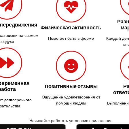
Раз
 передвижения
Физическая активность
ма
раз жизни на свежем
Помогает быть в форме
Каждый ден
воздухе
вп
овременная
Позитивные отзывы
Р
работа
ответ
Ощущение удовлетворения от
ет долгосрочного
помощи людям
Выполнение
зательства
Начинайте работать установив приложение