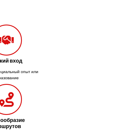
Крюковщина
Крыжановка
Ладыжин
Лесники
Лиманка
Лозовая
Лубны
Луцк
кий вход
Лука-
Мелешковская
ециальный опыт или
разование
Львов
Малин
Марганец
Миргород
Авангард
Нетешин
нообразие
ршрутов
Нежин