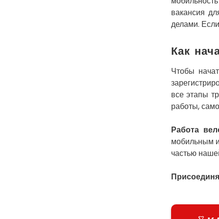
мобильность
вакансия дл
делами. Если
Как нач
Чтобы нача
зарегистрир
все этапы т
работы, само
Работа вел
мобильным и
частью наше
Присоединяй