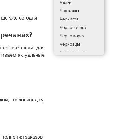
Чайки
Черкассы
нде уже сегодня!
Чернигов
Чернобаевка
речанах?
Черноморск
Черновцы
гает вакансии для
Червоноград
ечиваем актуальные
Чортков
Дергачи
Днепр
Долинская
Дрогобыч
ком, велосипедом,
Фастов
Фонтанка
Гадяч
Гатное
Глеваха
полнения заказов.