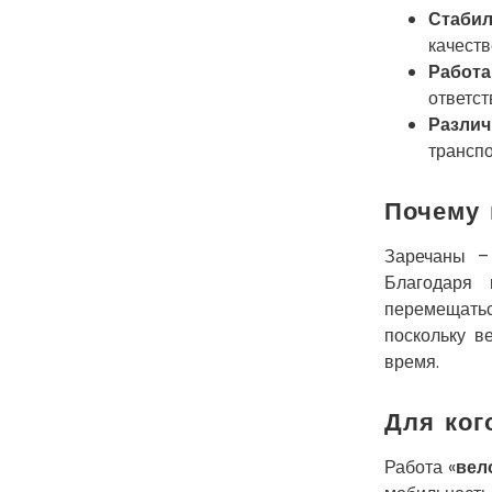
Стаби
качеств
Работа
ответст
Разли
транспо
Почему 
Заречаны –
Благодаря 
перемещатьс
поскольку в
время.
Для ког
Работа «
вел