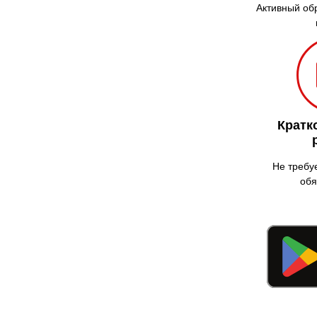
Активный об
Кратк
Не требу
обя