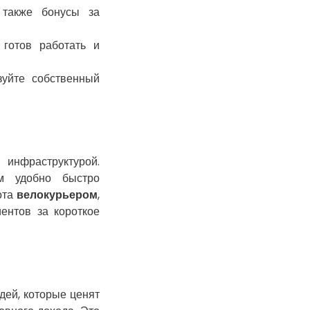
 также бонусы за
Горишние Плавни
Гостомель
 готов работать и
Харьков
Херсон
уйте собственный
Хмельницкий
Хмельник
Ирпень
Ивано-Франковск
инфраструктурой.
Измаил
м удобно быстро
Кагарлык
ота
велокурьером
,
Калуш
ентов за короткое
Каменец-
Подольский
Каменка
Каменское
Канев
дей, которые ценят
Казатин