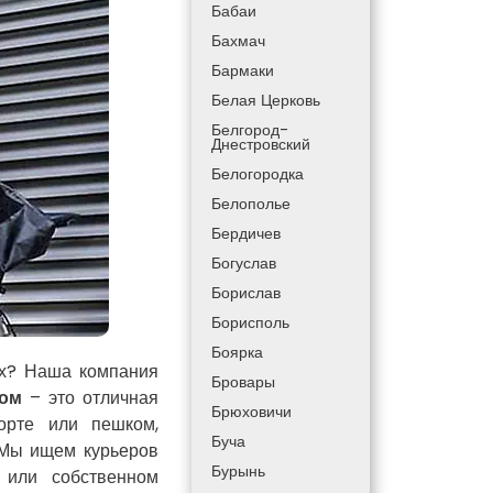
Бабаи
Бахмач
Бармаки
Белая Церковь
Белгород-
Днестровский
Белогородка
Белополье
Бердичев
Богуслав
Борислав
Борисполь
Боярка
ах? Наша компания
Бровары
ром
– это отличная
Брюховичи
порте или пешком,
Буча
 Мы ищем курьеров
Бурынь
 или собственном