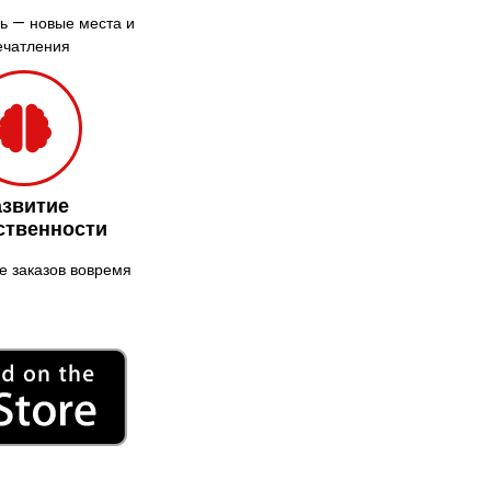
Никитинцы
ь — новые места и
Николаев
ечатления
Никополь
Новоалександровка
Новомосковск
Новоселки
Нововолынск
азвитие
Обухов
ственности
Обуховка
 заказов вовремя
Одесса
Острог
Павлоград
Переяслав
Первомайск
Песочин
Петриков
Петропавловская