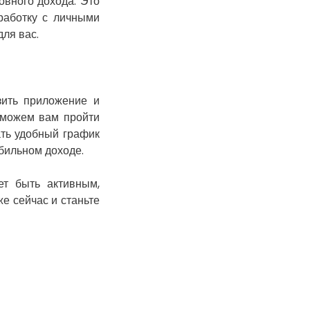
овного дохода. Это
Киев
дработку с личными
Кобеляки
ля вас.
Коцюбинское
Конотоп
Коростень
зить приложение и
Корсунь-
Шевченковский
оможем вам пройти
Костополь
ать удобный график
бильном доходе.
Ковель
Козин
ет быть активным,
Красноград
е сейчас и станьте
Кременчуг
Кременец
Кривой Рог
Кролевец
Кропивницкий
Крыховцы