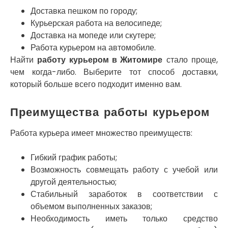
Нетешин
Доставка пешком по городу;
Нежин
Курьерская работа на велосипеде;
Никитинцы
Николаев
Доставка на мопеде или скутере;
Никополь
Работа курьером на автомобиле.
Новоалександровка
Найти
работу курьером в Житомире
стало проще,
Новомосковск
чем когда-либо. Выберите тот способ доставки,
Новоселки
который больше всего подходит именно вам.
Нововолынск
Обухов
Преимущества работы курьером
Обуховка
Одесса
Работа курьера имеет множество преимуществ:
Острог
Павлоград
Гибкий график работы;
Переяслав
Возможность совмещать работу с учебой или
Первомайск
другой деятельностью;
Песочин
Стабильный заработок в соответствии с
Петриков
объемом выполненных заказов;
Петропавловская Борщаговка
Необходимость иметь только средство
Подгородное