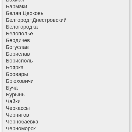
Бармаки
Белая Церковь
Белгород-Днестровский
Белогородка
Белополье
Бердичев
Богуслав
Борислав
Борисполь
Боярка
Бровары
Брюховичи
Буча
Бурынь
Чайки
Черкассы
Чернигов
Чернобаевка
Черноморск