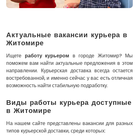
Кременец
Кривой Рог
Кролевец
Кропивницкий
Крыховцы
Актуальные вакансии курьера в
Крюковщина
Житомире
Крыжановка
Ладыжин
Ищете
работу курьером
в городе Житомир? Мы
Лесники
поможем вам найти актуальные предложения в этом
Лиманка
направлении. Курьерская доставка всегда остается
Лозовая
востребованной, и именно сейчас у вас есть отличная
Лубны
возможность найти стабильную подработку.
Луцк
Лука-Мелешковская
Виды работы курьера доступные
Львов
в Житомире
Малин
Марганец
На нашем сайте представлены вакансии для разных
Миргород
типов курьерской доставки, среди которых:
Авангард