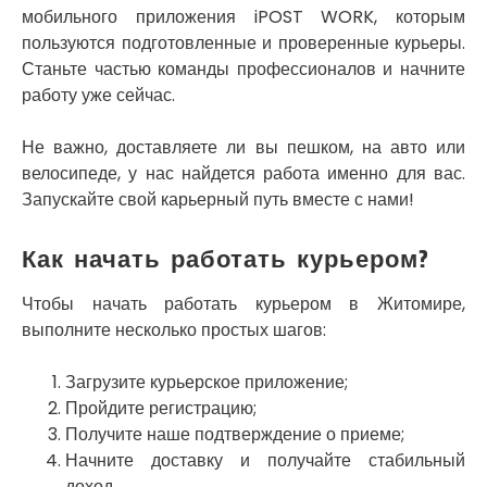
Славутич
мобильного приложения iPOST WORK, которым
Слобожанское
пользуются подготовленные и проверенные курьеры.
Смела
Станьте частью команды профессионалов и начните
Софиевская Борщаговка
работу уже сейчас.
Сокольники
Солоницевка
Не важно, доставляете ли вы пешком, на авто или
Староконстантинов
велосипеде, у нас найдется работа именно для вас.
Старые Петровцы
Запускайте свой карьерный путь вместе с нами!
Стебник
Стоянка
Стрый
Как начать работать курьером?
Сумы
Светловодск
Чтобы начать работать курьером в Житомире,
Святопетровское
выполните несколько простых шагов:
Тальное
Тарасовка
Загрузите курьерское приложение;
Тернополь
Пройдите регистрацию;
Терновка
Получите наше подтверждение о приеме;
Трусковец
Начните доставку и получайте стабильный
Тульчин
доход.