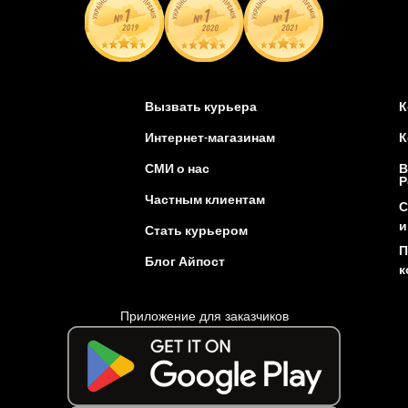
Вызвать курьера
К
Интернет-магазинам
К
СМИ о нас
В
Р
Частным клиентам
С
и
Стать курьером
П
Блог Айпост
к
Приложение для заказчиков