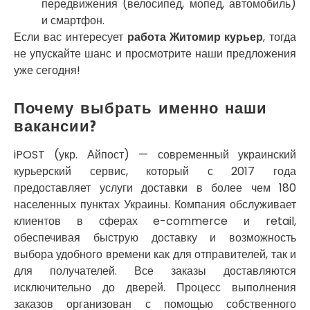
передвижения (велосипед, мопед, автомобиль)
Погребы
и смартфон.
Покров
Если вас интересует
работа Житомир курьер
, тогда
Полтава
не упускайте шанс и просмотрите наши предложения
Прилуки
уже сегодня!
Путивль
Пятихатки
Раздельная
Почему выбрать именно наши
Рени
вакансии?
Решетиловка
Ромны
iPOST (укр. Айпост) — современный украинский
Ровно
курьерский сервис, который с 2017 года
Рудное
предоставляет услуги доставки в более чем 180
Самбор
населенных пунктах Украины. Компания обслуживает
Счастливое
клиентов в сферах e-commerce и retail,
Шепетовка
обеспечивая быструю доставку и возможность
Шостка
выбора удобного времени как для отправителей, так и
Шпола
для получателей. Все заказы доставляются
Синельниково
исключительно до дверей. Процесс выполнения
Славута
заказов организован с помощью собственного