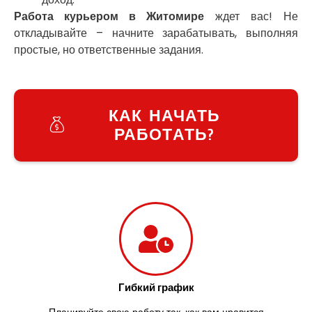
Украинка
Работа курьером в Житомире
ждет вас! Не
Умань
откладывайте – начните зарабатывать, выполняя
Ужгород
простые, но ответственные задания.
Узин
Васильков
Великие Лазы
Великий Омеляник
КАК НАЧАТЬ
Верхнеднепровск
РАБОТАТЬ?
Винница
Винники
Вишенки
Вишневое
Вита-Почтовая
Волчинец
Вольнянск
Вознесенск
Вышгород
Яготин
Гибкий график
Южное
Планируйте свою работу так, как вам нравится