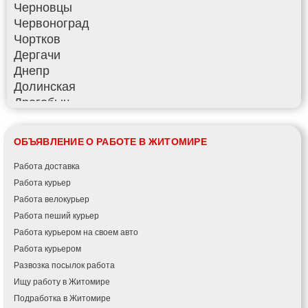
Черновцы
Червоноград
Чортков
Дергачи
Днепр
Долинская
Дрогобыч
Фастов
Фонтанка
ОБЪЯВЛЕНИЕ О РАБОТЕ В ЖИТОМИРЕ
Гадяч
Гатное
Работа доставка
Глеваха
Работа курьер
Горишние Плавни
Работа велокурьер
Гостомель
Работа пеший курьер
Харьков
Работа курьером на своем авто
Херсон
Работа курьером
Хмельницкий
Развозка посылок работа
Хмельник
Ищу работу в Житомире
Ирпень
Подработка в Житомире
Ивано-Франковск