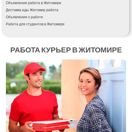
Объявления работа в Житомире
Измаил
Доставка еды Житомир работа
Кагарлык
Объявления о работе
Калуш
Работа для студентов в Житомире
Каменец-Подольский
Каменка
Каменское
Канев
РАБОТА КУРЬЕР В ЖИТОМИРЕ
Казатин
Киев
Кобеляки
Коцюбинское
Конотоп
Коростень
Корсунь-Шевченковский
Костополь
Ковель
Козин
Красноград
Кременчуг