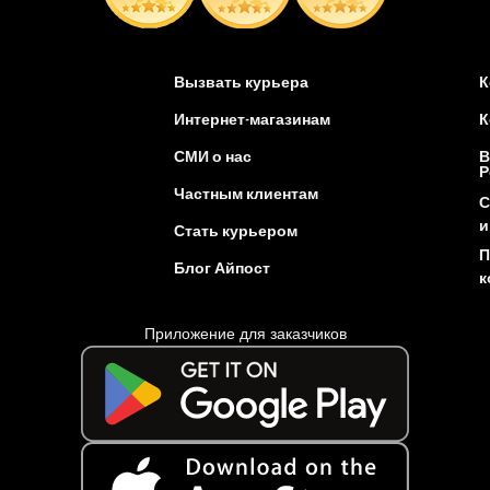
Вызвать курьера
К
Интернет-магазинам
К
СМИ о нас
В
Р
Частным клиентам
С
и
Стать курьером
П
Блог Айпост
к
Приложение для заказчиков