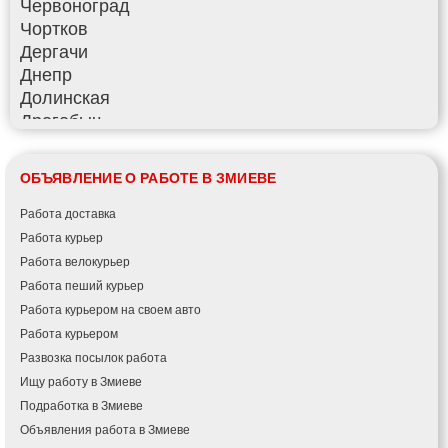
Червоноград
Чортков
Дергачи
Днепр
Долинская
Дрогобыч
Фастов
Фонтанка
ОБЪЯВЛЕНИЕ О РАБОТЕ В ЗМИЕВЕ
Гадяч
Гатное
Работа доставка
Глеваха
Работа курьер
Горишние Плавни
Работа велокурьер
Гостомель
Работа пеший курьер
Харьков
Работа курьером на своем авто
Херсон
Работа курьером
Хмельницкий
Развозка посылок работа
Хмельник
Ищу работу в Змиеве
Ирпень
Подработка в Змиеве
Ивано-Франковск
Объявления работа в Змиеве
Измаил