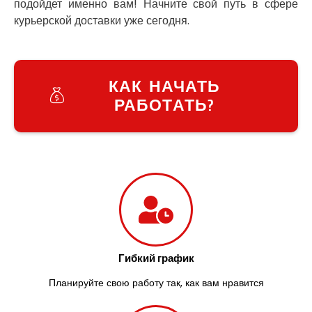
подойдет именно вам! Начните свой путь в сфере
Заречаны
курьерской доставки уже сегодня.
Зазимье
Здолбунов
Желтые Воды
Житомир
КАК НАЧАТЬ
Змиев
РАБОТАТЬ?
Знаменка
Звенигородка
Звягель
Гибкий график
Планируйте свою работу так, как вам нравится