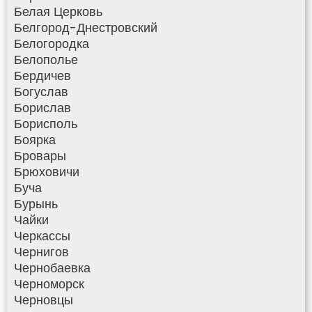
Белая Церковь
Белгород-Днестровский
Белогородка
Белополье
Бердичев
Богуслав
Борислав
Борисполь
Боярка
Бровары
Брюховичи
Буча
Бурынь
Чайки
Черкассы
Чернигов
Чернобаевка
Черноморск
Черновцы