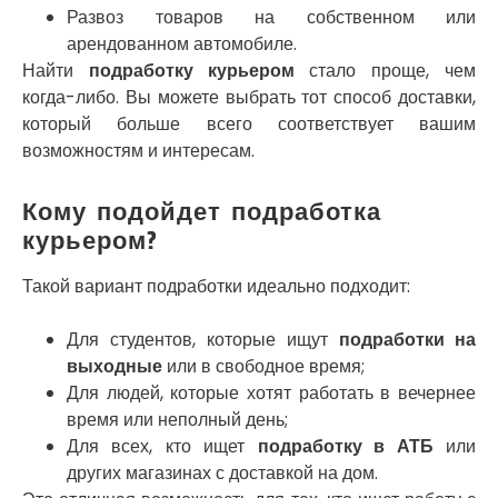
Развоз товаров на собственном или
Никитинцы
арендованном автомобиле.
Николаев
Найти
подработку курьером
стало проще, чем
Никополь
Новоалександровка
когда-либо. Вы можете выбрать тот способ доставки,
Новомосковск
который больше всего соответствует вашим
Новоселки
возможностям и интересам.
Нововолынск
Обухов
Кому подойдет подработка
Обуховка
курьером?
Одесса
Острог
Такой вариант подработки идеально подходит:
Павлоград
Переяслав
Для студентов, которые ищут
подработки на
Первомайск
выходные
или в свободное время;
Песочин
Для людей, которые хотят работать в вечернее
Петриков
время или неполный день;
Петропавловская Борщаговка
Для всех, кто ищет
подработку в АТБ
или
Подгородное
других магазинах с доставкой на дом.
Погребы