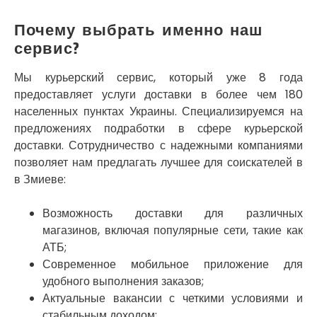
Смела
Почему выбрать именно наш
Софиевская Борщаговка
сервис?
Сокольники
Солоницевка
Мы курьерский сервис, который уже 8 года
Староконстантинов
предоставляет услуги доставки в более чем 180
Старые Петровцы
Стебник
населенных пунктах Украины. Специализируемся на
Стоянка
предложениях подработки в сфере курьерской
Стрый
доставки. Сотрудничество с надежными компаниями
Сумы
позволяет нам предлагать лучшее для соискателей в
Светловодск
в Змиеве:
Святопетровское
Тальное
Возможность доставки для различных
Тарасовка
магазинов, включая популярные сети, такие как
Тернополь
АТБ;
Терновка
Современное мобильное приложение для
Трусковец
удобного выполнения заказов;
Тульчин
Актуальные вакансии с четкими условиями и
Украинка
стабильным доходом;