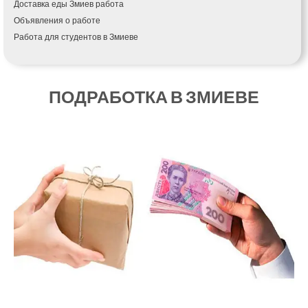
Доставка еды Змиев работа
Кагарлык
Объявления о работе
Калуш
Работа для студентов в Змиеве
Каменец-Подольский
Каменка
Каменское
Канев
ПОДРАБОТКА В ЗМИЕВЕ
Казатин
Киев
Кобеляки
Коцюбинское
Конотоп
Коростень
Корсунь-Шевченковский
Костополь
Ковель
Козин
Красноград
Кременчуг
Кременец