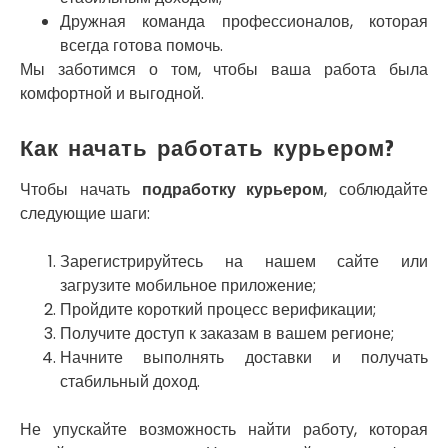
Умань
Дружная команда профессионалов, которая
Ужгород
всегда готова помочь.
Узин
Мы заботимся о том, чтобы ваша работа была
Васильков
комфортной и выгодной.
Великие Лазы
Великий Омеляник
Как начать работать курьером?
Верхнеднепровск
Винница
Чтобы начать
подработку курьером
, соблюдайте
Винники
следующие шаги:
Вишенки
Вишневое
Вита-Почтовая
Зарегистрируйтесь на нашем сайте или
Волчинец
загрузите мобильное приложение;
Вольнянск
Пройдите короткий процесс верификации;
Вознесенск
Получите доступ к заказам в вашем регионе;
Вышгород
Начните выполнять доставки и получать
Яготин
стабильный доход.
Южное
Южноукраинск
Не упускайте возможность найти работу, которая
Запорожье