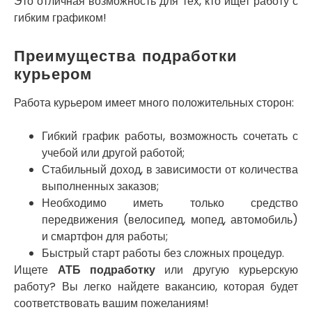
Это отличная возможность для тех, кто ищет работу с
Покров
гибким графиком!
Полтава
Прилуки
Преимущества подработки
Путивль
Пятихатки
курьером
Раздельная
Рени
Работа курьером имеет много положительных сторон:
Решетиловка
Ромны
Гибкий график работы, возможность сочетать с
Ровно
учебой или другой работой;
Рудное
Стабильный доход, в зависимости от количества
Самбор
выполненных заказов;
Счастливое
Необходимо иметь только средство
Шепетовка
передвижения (велосипед, мопед, автомобиль)
Шостка
и смартфон для работы;
Шпола
Быстрый старт работы без сложных процедур.
Синельниково
Ищете
АТБ подработку
или другую курьерскую
Славута
работу? Вы легко найдете вакансию, которая будет
Славутич
соответствовать вашим пожеланиям!
Слобожанское