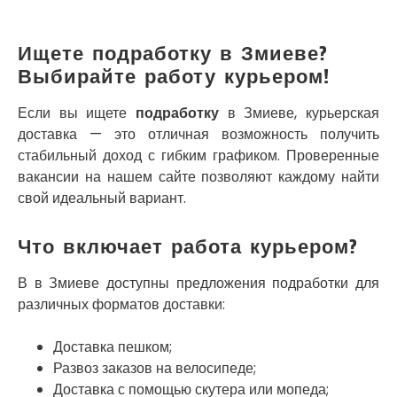
Кривой Рог
Кролевец
Кропивницкий
Ищете подработку в Змиеве?
Крыховцы
Выбирайте работу курьером!
Крюковщина
Крыжановка
Если вы ищете
подработку
в Змиеве, курьерская
Ладыжин
доставка — это отличная возможность получить
Лесники
стабильный доход с гибким графиком. Проверенные
Лиманка
вакансии на нашем сайте позволяют каждому найти
Лозовая
свой идеальный вариант.
Лубны
Луцк
Что включает работа курьером?
Лука-Мелешковская
Львов
В в Змиеве доступны предложения подработки для
Малин
различных форматов доставки:
Марганец
Миргород
Доставка пешком;
Авангард
Развоз заказов на велосипеде;
Нетешин
Доставка с помощью скутера или мопеда;
Нежин