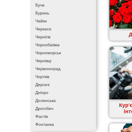
Буча
Буринь
Чайки
Черкаси
Д
Чернігів
Чорнобаївка
Чорноморськ
Чернівці
Червоноград
Чортків
Дергачі
Дніпро
Долинська
Кур'
Дрогобич
ін
Фастів
Фонтанка