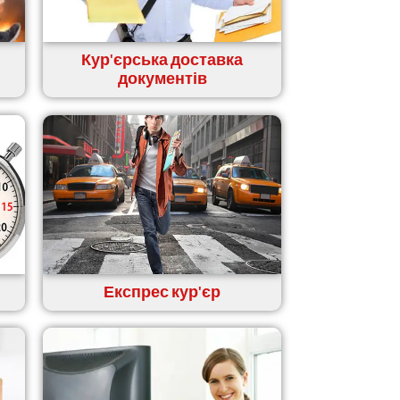
Кур'єрська доставка
документів
Експрес кур'єр