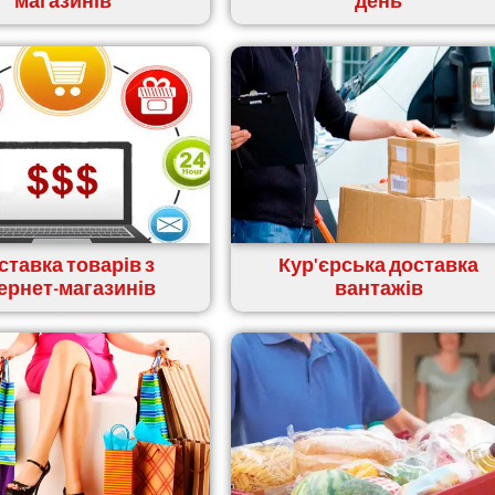
магазинів
день
ставка товарів з
Кур'єрська доставка
тернет-магазинів
вантажів