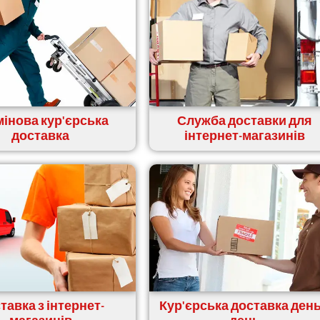
інова кур'єрська
Служба доставки для
доставка
інтернет-магазинів
тавка з інтернет-
Кур'єрська доставка день