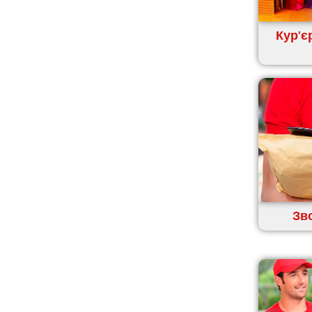
Крихівці
Кур'є
Крюківщина
Крижанівка
Ладижин
Лісники
Лиманка
Лозова
Лубни
Луцьк
Лука-Мелешківська
Львів
Зв
Малин
Марганець
Миргород
Мукачево
Нетішин