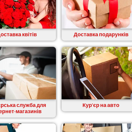
оставка квітів
Доставка подарунків
єрська служба для
Кур'єр на авто
тернет-магазинів