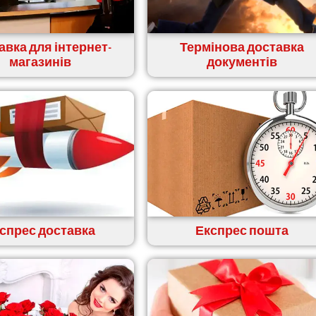
авка для інтернет-
Термінова доставка
магазинів
документів
спрес доставка
Експрес пошта