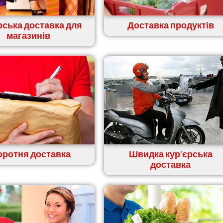
рська доставка для
Доставка продуктів
магазинів
оротня доставка
Швидка кур'єрська
доставка