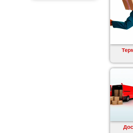
Гадяч
Гатне
Глеваха
Горішні Плавні
Гостомель
Харків
Херсон
Терм
Хмельницький
Хмільник
Ірпінь
Івано-Франківськ
Ізмаїл
Кагарлик
Калуш
Кам’янець-Подільський
Кам’янка
Дос
Кам’янське