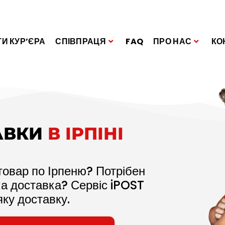
И КУР’ЄРА
СПІВПРАЦЯ
FAQ
ПРО НАС
КО
АВКИ
В ІРПІНІ
товар по Ірпеню? Потрібен
ка доставка? Сервіс iPOST
ку доставку.