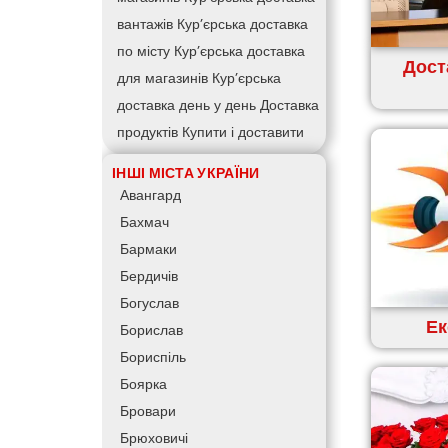
вантажів
Кур’єрська доставка
по місту
Кур’єрська доставка
Дост
для магазинів
Кур’єрська
доставка день у день
Доставка
продуктів
Купити і доставити
Зворотна доставка
Швидка
ІНШІ МІСТА УКРАЇНИ
кур’єрська доставка
Доставка
Авангард
за 60 хвилин
Доставити товар
Бахмач
клієнту
Замовлення їжі на дім
Бармаки
АТБ доставка
Сільпо доставка
Бердичів
Варус доставка
Ашан доставка
Богуслав
Ек
Борислав
Бориспіль
Боярка
Бровари
Брюховичі