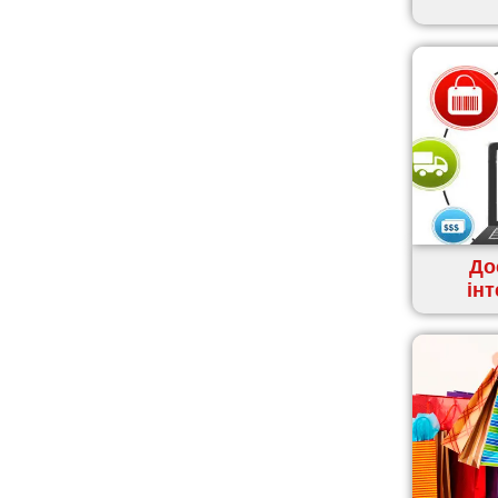
Канів
Козятин
Київ
Кобеляки
Коцюбинське
Конотоп
Коростень
Корсунь-Шевченківський
Костопіль
До
Ковель
ін
Козин
Красноград
Кременчук
Кременець
Кривий Ріг
Кролевець
Кропивницький