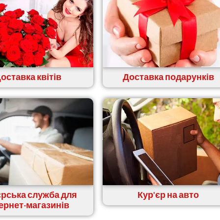
оставка квітів
Доставка подарунків
єрська служба для
Кур'єр на авто
тернет-магазинів