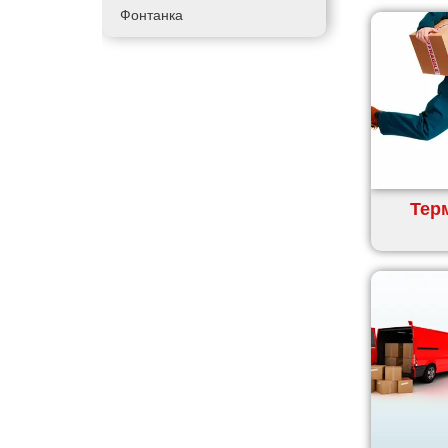
Фонтанка
Гадяч
Гатне
Глеваха
Горішні Плавні
Гостомель
Харків
Херсон
Терм
Хмельницький
Хмільник
Ірпінь
Івано-Франківськ
Ізмаїл
Кагарлик
Калуш
Кам’янець-Подільський
Кам’янка