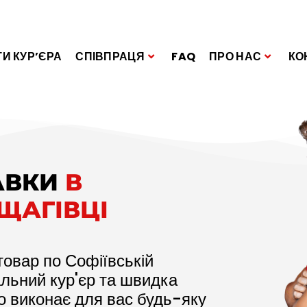
И КУР’ЄРА
СПІВПРАЦЯ
FAQ
ПРО НАС
КО
АВКИ
В
ЩАГІВЦІ
товар по Софіївській
альний кур'єр та швидка
о виконає для вас будь-яку