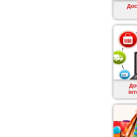
Дос
Кам’янське
Канів
Козятин
Київ
Кобеляки
Коцюбинське
Конотоп
Коростень
Корсунь-Шевченківський
Костопіль
До
Ковель
ін
Козин
Красноград
Кременчук
Кременець
Кривий Ріг