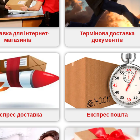
авка для інтернет-
Термінова доставка
магазинів
документів
спрес доставка
Експрес пошта