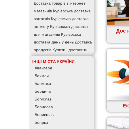
Доставка товарів з інтернет-
магазинів
Кур’єрська доставка
вантажів
Кур’єрська доставка
по місту
Кур’єрська доставка
Дост
для магазинів
Кур’єрська
доставка день у день
Доставка
продуктів
Купити і доставити
Зворотна доставка
Швидка
ІНШІ МІСТА УКРАЇНИ
кур’єрська доставка
Доставка
Авангард
за 60 хвилин
Доставити товар
Бахмач
клієнту
Замовлення їжі на дім
Бармаки
АТБ доставка
Сільпо доставка
Бердичів
Варус доставка
Ашан доставка
Богуслав
Ек
Борислав
Бориспіль
Боярка