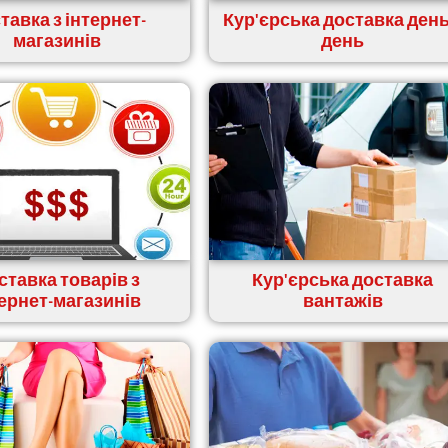
тавка з інтернет-
Кур'єрська доставка день
магазинів
день
ставка товарів з
Кур'єрська доставка
тернет-магазинів
вантажів