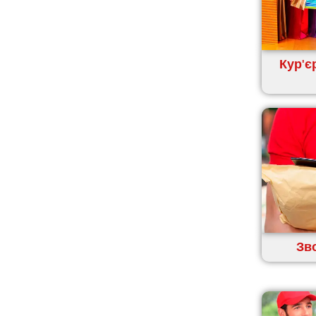
Кролевець
Кропивницький
Крихівці
Кур'є
Крюківщина
Крижанівка
Ладижин
Лісники
Лиманка
Лозова
Лубни
Луцьк
Лука-Мелешківська
Львів
Зв
Малин
Марганець
Миргород
Мукачево