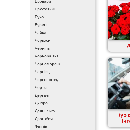
Бровари
Брюховичі
Буча
Буринь
Чайки
Черкаси
Д
Чернігів
Чорнобаївка
Чорноморськ
Чернівці
Червоноград
Чортків
Дергачі
Дніпро
Долинська
Кур'
Дрогобич
ін
Фастів