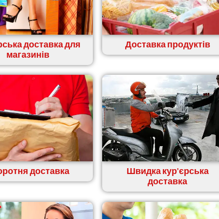
рська доставка для
Доставка продуктів
магазинів
оротня доставка
Швидка кур'єрська
доставка