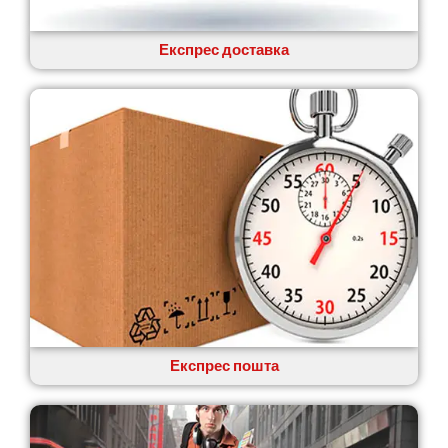
Авангард
Бабаи
Бахмач
Експрес доставка
Бармаки
Біла Церква
Білгород-Дністровський
Білогородка
Белопілля
Експрес пошта