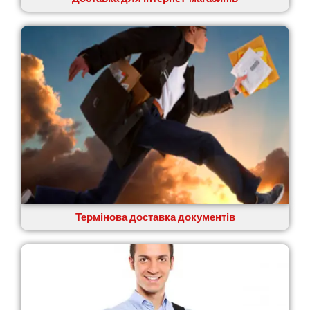
Святопетрівське
Тальне
Тарасівка
Тернопіль
Тернівка
Трускавець
Тульчин
Українка
Умань
Ужгород
Узин
Васильків
Великі Лази
Великий Омеляник
Термінова доставка документів
Верхнедніпровськ
Вільнянськ
Вінниця
Винники
Вишенки
Вишневе