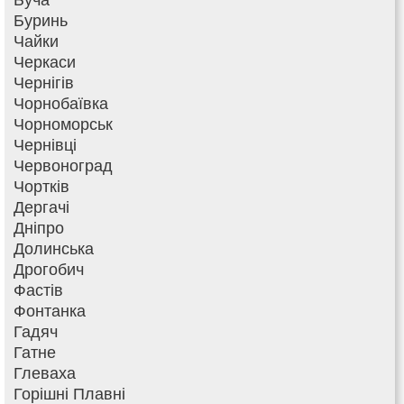
Буринь
Чайки
Черкаси
Чернігів
Чорнобаївка
Чорноморськ
Чернівці
Червоноград
Чортків
Дергачі
Дніпро
Долинська
Дрогобич
Фастів
Фонтанка
Гадяч
Гатне
Глеваха
Горішні Плавні