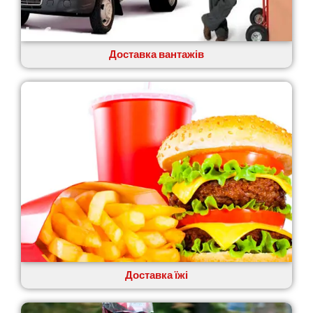
Лука-Мелешківська
Львів
Малин
Доставка вантажів
Марганець
Миргород
Мукачево
Нетішин
Ніжин
Микитинці
Миколаїв
Нікополь
Новоолександрівка
Новомосковськ
Новосілки
Нововолинськ
Обухів
Обухівка
Доставка їжі
Одеса
Острог