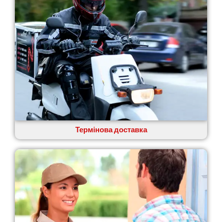
Павлоград
Переяслав
Первомайськ
Пісочин
Петриків
Петропавлівська Борщагівка
Підгородне
Погреби
Покров
Полтава
Прилуки
Путивль
Термінова доставка
П’ятихатки
Роздільна
Рені
Решетилівка
Ромни
Рівне
Рудне
Самбір