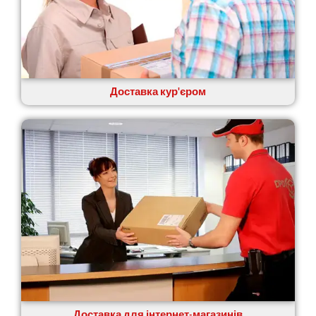
Щасливе
Шепетівка
Шостка
Шпола
Синельникове
Славута
Доставка кур'єром
Славутич
Слобожанське
Сміла
Софіївська Борщагівка
Сокільники
Солоницівка
Старокостянтинів
Старі Петрівці
Стебник
Стоянка
Стрий
Суми
Світловодськ
Доставка для інтернет-магазинів