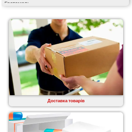
Гостомель
Харків
Херсон
Хмельницький
Хмільник
Ірпінь
Івано-Франківськ
Ізмаїл
Кагарлик
Калуш
Кам’янець-Подільський
Кам’янка
Кам’янське
Канів
Козятин
Доставка товарів
Київ
Кобеляки
Коцюбинське
Конотоп