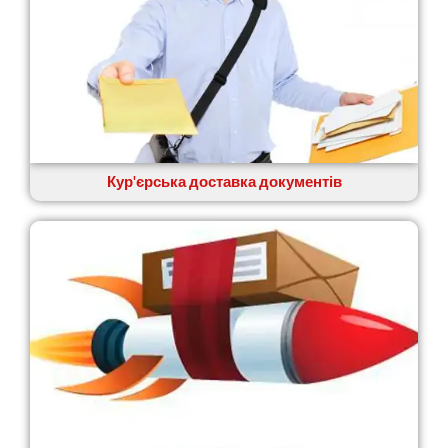
Віта-Поштова
Вовчинець
Вознесенськ
Вишгород
Яготин
Южне
Южноукраїнськ
Запоріжжя
Кур'єрська доставка документів
Зарічани
Зазим’я
Здолбунів
Жовті Води
Житомир
Зміїв
Знам’янка
Звенигородка
Звягель
Охтирка
Олександрія