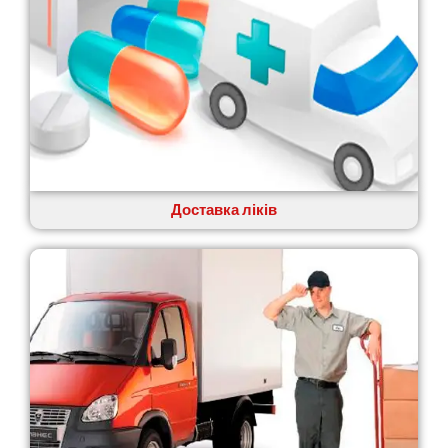
Коростень
Корсунь-Шевченківський
Костопіль
Ковель
Козин
Красноград
Кременчук
Кременець
Кривий Ріг
Кролевець
Доставка ліків
Кропивницький
Крихівці
Крюківщина
Крижанівка
Ладижин
Лісники
Лиманка
Лозова
Лубни
Луцьк