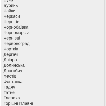
Буринь
Чайки
Черкаси
Чернігів
Чорнобаївка
Чорноморськ
Чернівці
Червоноград
Чортків
Дергачі
Дніпро
Долинська
Дрогобич
Фастів
Фонтанка
Гадяч
Гатне
Глеваха
Горішні Плавні