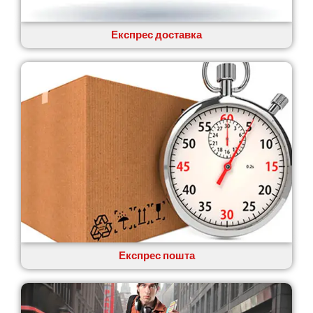
Авангард
Бабаи
Бахмач
Експрес доставка
Бармаки
Біла Церква
Білгород-Дністровський
Білогородка
Белопілля
Експрес пошта