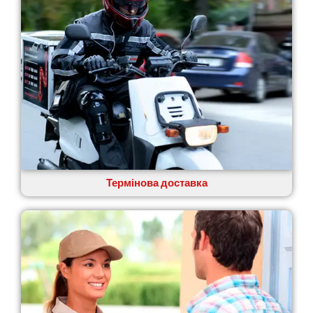
Павлоград
Переяслав
Первомайськ
Пісочин
Петриків
Петропавлівська Борщагівка
Підгородне
Погреби
Покров
Полтава
Прилуки
Путивль
Термінова доставка
П’ятихатки
Роздільна
Рені
Решетилівка
Ромни
Рівне
Рудне
Самбір