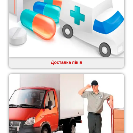
Коростень
Корсунь-Шевченківський
Костопіль
Ковель
Козин
Красноград
Кременчук
Кременець
Кривий Ріг
Кролевець
Доставка ліків
Кропивницький
Крихівці
Крюківщина
Крижанівка
Ладижин
Лісники
Лиманка
Лозова
Лубни
Луцьк