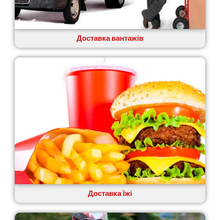
Лука-Мелешківська
Львів
Малин
Доставка вантажів
Марганець
Миргород
Мукачево
Нетішин
Ніжин
Микитинці
Миколаїв
Нікополь
Новоолександрівка
Новомосковськ
Новосілки
Нововолинськ
Обухів
Обухівка
Доставка їжі
Одеса
Острог