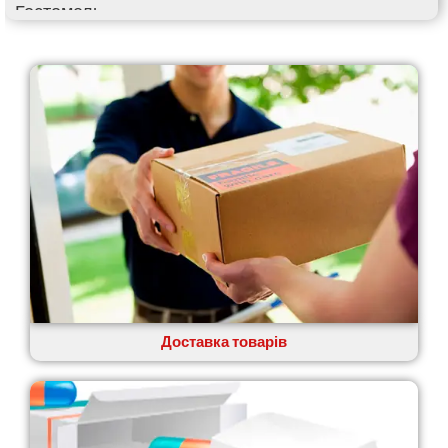
Гостомель
Харків
Херсон
Хмельницький
Хмільник
Ірпінь
Івано-Франківськ
Ізмаїл
Кагарлик
Калуш
Кам’янець-Подільський
Кам’янка
Кам’янське
Канів
Козятин
Доставка товарів
Київ
Кобеляки
Коцюбинське
Конотоп