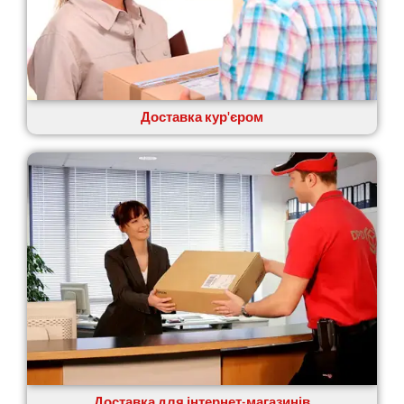
Щасливе
Шепетівка
Шостка
Шпола
Синельникове
Славута
Доставка кур'єром
Славутич
Слобожанське
Сміла
Софіївська Борщагівка
Сокільники
Солоницівка
Старокостянтинів
Старі Петрівці
Стебник
Стоянка
Стрий
Суми
Світловодськ
Доставка для інтернет-магазинів