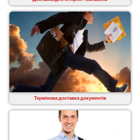
Святопетрівське
Тальне
Тарасівка
Тернопіль
Тернівка
Трускавець
Тульчин
Українка
Умань
Ужгород
Узин
Васильків
Великі Лази
Великий Омеляник
Термінова доставка документів
Верхнедніпровськ
Вільнянськ
Вінниця
Винники
Вишенки
Вишневе