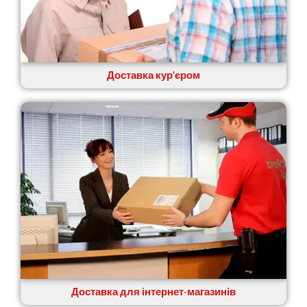
Шепетівка
Шостка
Шпола
Синельникове
Славута
Доставка кур'єром
Славутич
Слобожанське
Сміла
Софіївська Борщагівка
Сокільники
Солоницівка
Старокостянтинів
Старі Петрівці
Стебник
Стоянка
Стрий
Суми
Світловодськ
Доставка для інтернет-магазинів
Святопетрівське