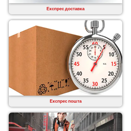
Бабаи
Бахмач
Експрес доставка
Бармаки
Біла Церква
Білгород-Дністровський
Білогородка
Белопілля
Експрес пошта