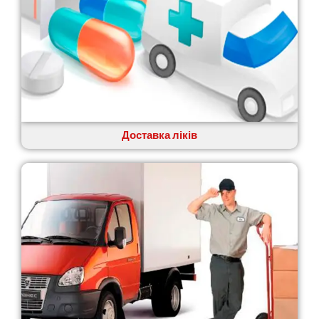
Корсунь-Шевченківський
Костопіль
Ковель
Козин
Красноград
Кременчук
Кременець
Кривий Ріг
Кролевець
Доставка ліків
Кропивницький
Крихівці
Крюківщина
Крижанівка
Ладижин
Лісники
Лиманка
Лозова
Лубни
Луцьк
Лука-Мелешківська