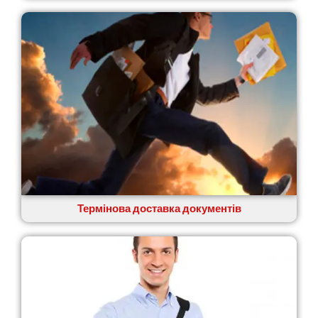
Тальне
Тарасівка
Тернопіль
Тернівка
Трускавець
Тульчин
Українка
Умань
Ужгород
Узин
Васильків
Великі Лази
Великий Омеляник
Термінова доставка документів
Верхнедніпровськ
Вільнянськ
Вінниця
Винники
Вишенки
Вишневе
Віта-Поштова