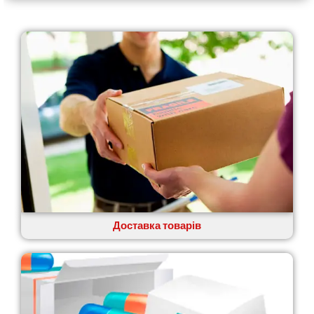
Харків
Херсон
Хмельницький
Хмільник
Ірпінь
Івано-Франківськ
Ізмаїл
Кагарлик
Калуш
Кам’янець-Подільський
Кам’янка
Кам’янське
Канів
Козятин
Доставка товарів
Київ
Кобеляки
Коцюбинське
Конотоп
Коростень