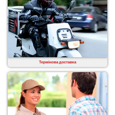
Переяслав
Первомайськ
Пісочин
Петриків
Петропавлівська Борщагівка
Підгородне
Погреби
Покров
Полтава
Прилуки
Путивль
Термінова доставка
П’ятихатки
Роздільна
Рені
Решетилівка
Ромни
Рівне
Рудне
Самбір
Щасливе