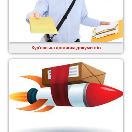
Вовчинець
Вознесенськ
Вишгород
Яготин
Южне
Южноукраїнськ
Запоріжжя
Кур'єрська доставка документів
Зарічани
Зазим’я
Здолбунів
Жовті Води
Житомир
Зміїв
Знам’янка
Звенигородка
Звягель
Охтирка
Олександрія
Авангард