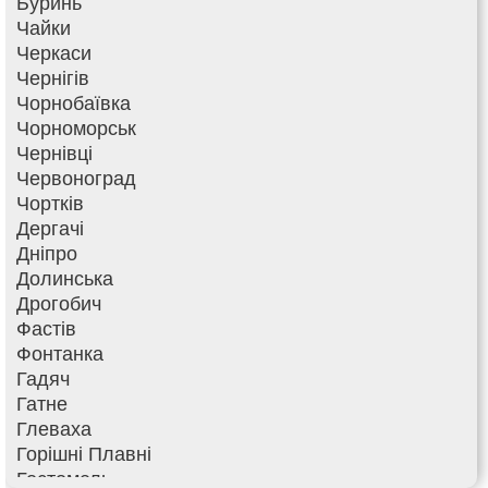
Буринь
Чайки
Черкаси
Чернігів
Чорнобаївка
Чорноморськ
Чернівці
Червоноград
Чортків
Дергачі
Дніпро
Долинська
Дрогобич
Фастів
Фонтанка
Гадяч
Гатне
Глеваха
Горішні Плавні
Гостомель