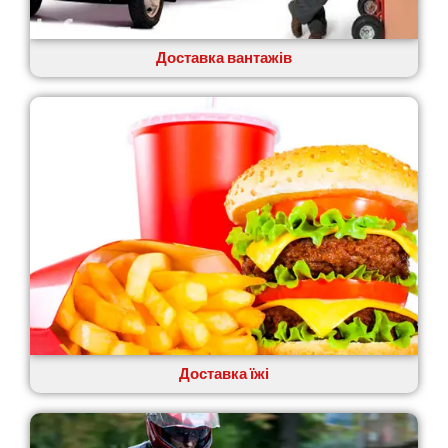
Львів
Малин
Доставка вантажів
Марганець
Миргород
Мукачево
Нетішин
Ніжин
Микитинці
Миколаїв
Нікополь
Новоолександрівка
Новомосковськ
Новосілки
Нововолинськ
Обухів
Обухівка
Доставка їжі
Одеса
Острог
Павлоград