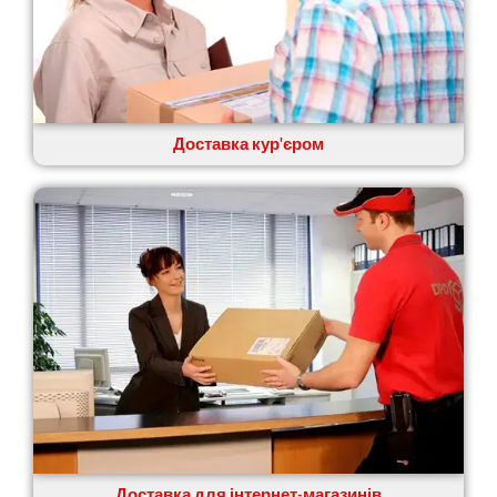
Щасливе
Шепетівка
Шостка
Шпола
Синельникове
Славута
Доставка кур'єром
Славутич
Слобожанське
Сміла
Софіївська Борщагівка
Сокільники
Солоницівка
Старокостянтинів
Старі Петрівці
Стебник
Стоянка
Стрий
Суми
Світловодськ
Доставка для інтернет-магазинів