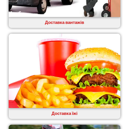
Лука-Мелешківська
Львів
Малин
Доставка вантажів
Марганець
Миргород
Мукачево
Нетішин
Ніжин
Микитинці
Миколаїв
Нікополь
Новоолександрівка
Новомосковськ
Новосілки
Нововолинськ
Обухів
Обухівка
Доставка їжі
Одеса
Острог