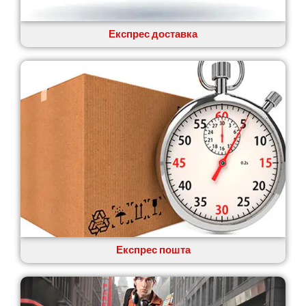
Авангард
Бабаи
Бахмач
Експрес доставка
Бармаки
Біла Церква
Білгород-Дністровський
Білогородка
Белопілля
Експрес пошта