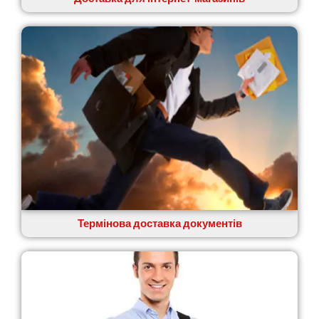
Святопетрівське
Тальне
Тарасівка
Тернопіль
Тернівка
Трускавець
Тульчин
Українка
Умань
Ужгород
Узин
Васильків
Великі Лази
Великий Омеляник
Термінова доставка документів
Верхнедніпровськ
Вільнянськ
Вінниця
Винники
Вишенки
Вишневе