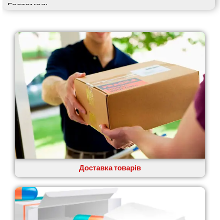
Гостомель
Харків
Херсон
Хмельницький
Хмільник
Ірпінь
Івано-Франківськ
Ізмаїл
Кагарлик
Калуш
Кам’янець-Подільський
Кам’янка
Кам’янське
Канів
Козятин
Доставка товарів
Київ
Кобеляки
Коцюбинське
Конотоп