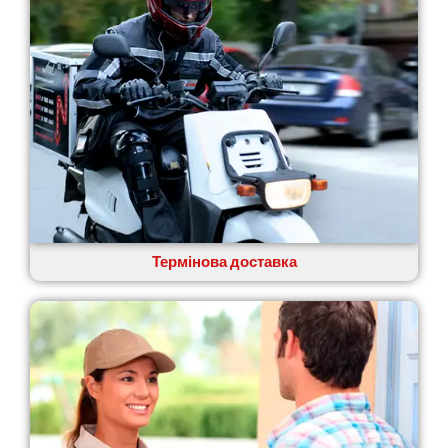
Павлоград
Переяслав
Первомайськ
Пісочин
Петриків
Петропавлівська Борщагівка
Підгородне
Погреби
Покров
Полтава
Прилуки
Путивль
Термінова доставка
П’ятихатки
Роздільна
Рені
Решетилівка
Ромни
Рівне
Рудне
Самбір