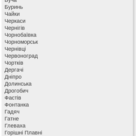
Буринь
Чайки
Черкаси
Чернігів
Чорнобаївка
Чорноморськ
Чернівці
Червоноград
Чортків
Дергачі
Дніпро
Долинська
Дрогобич
Фастів
Фонтанка
Гадяч
Гатне
Глеваха
Горішні Плавні