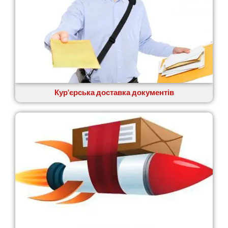
Віта-Поштова
Вовчинець
Вознесенськ
Вишгород
Яготин
Южне
Южноукраїнськ
Запоріжжя
Кур'єрська доставка документів
Зарічани
Зазим’я
Здолбунів
Жовті Води
Житомир
Зміїв
Знам’янка
Звенигородка
Звягель
Охтирка
Олександрія