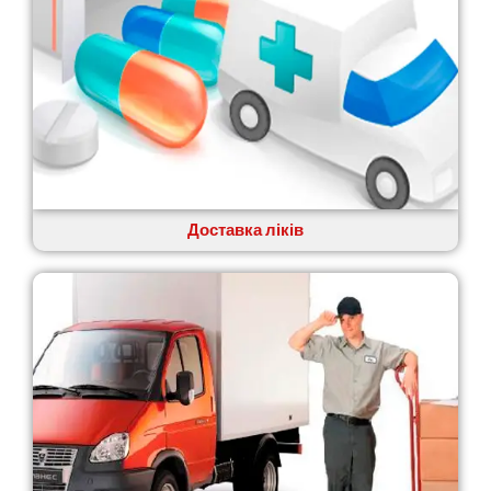
Коростень
Корсунь-Шевченківський
Костопіль
Ковель
Козин
Красноград
Кременчук
Кременець
Кривий Ріг
Кролевець
Доставка ліків
Кропивницький
Крихівці
Крюківщина
Крижанівка
Ладижин
Лісники
Лиманка
Лозова
Лубни
Луцьк