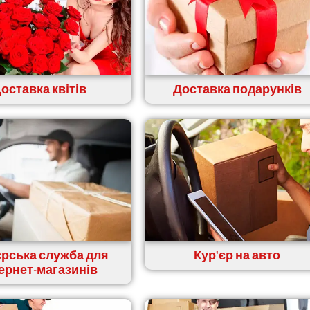
оставка квітів
Доставка подарунків
єрська служба для
Кур'єр на авто
тернет-магазинів