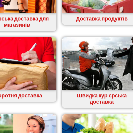
рська доставка для
Доставка продуктів
магазинів
оротня доставка
Швидка кур'єрська
доставка