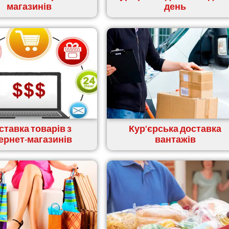
магазинів
день
ставка товарів з
Кур'єрська доставка
тернет-магазинів
вантажів