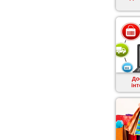
Канів
Козятин
Київ
Кобеляки
Коцюбинське
Конотоп
Коростень
Корсунь-Шевченківський
Костопіль
До
Ковель
ін
Козин
Красноград
Кременчук
Кременець
Кривий Ріг
Кролевець