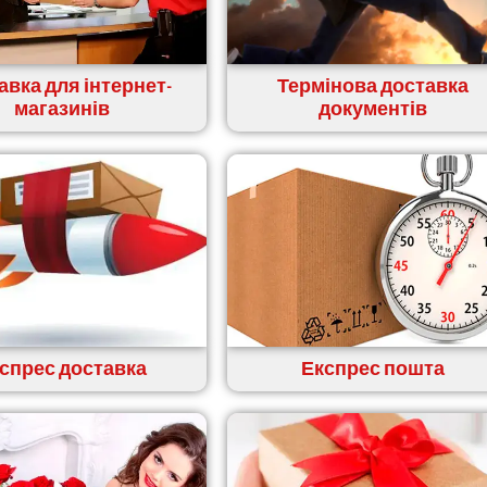
авка для інтернет-
Термінова доставка
магазинів
документів
спрес доставка
Експрес пошта