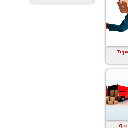
Гадяч
Гатне
Глеваха
Горішні Плавні
Гостомель
Харків
Херсон
Терм
Хмельницький
Хмільник
Ірпінь
Івано-Франківськ
Ізмаїл
Кагарлик
Калуш
Кам’янець-Подільський
Кам’янка
Дос
Кам’янське