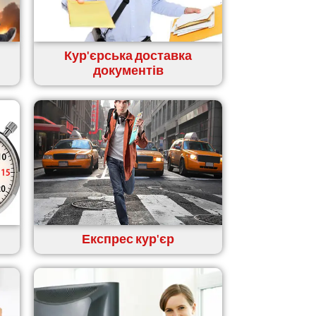
Кур'єрська доставка
документів
Експрес кур'єр