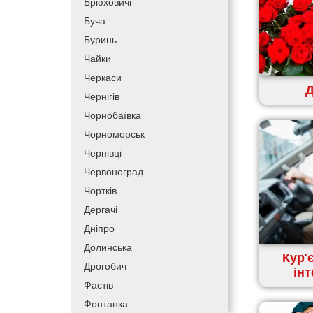
Брюховичі
Буча
Буринь
Чайки
Черкаси
Д
Чернігів
Чорнобаївка
Чорноморськ
Чернівці
Червоноград
Чортків
Дергачі
Дніпро
Долинська
Кур'
Дрогобич
ін
Фастів
Фонтанка