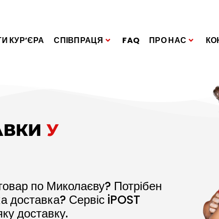
И КУР’ЄРА
СПІВПРАЦЯ
FAQ
ПРО НАС
КО
АВКИ
У
товар по Миколаєву? Потрібен
ка доставка? Сервіс iPOST
ку доставку.