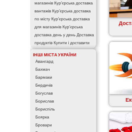
магазинів
Кур’єрська доставка
вантажів
Кур’єрська доставка
по місту
Кур’єрська доставка
Дост
для магазинів
Кур’єрська
доставка день у день
Доставка
продуктів
Купити і доставити
Зворотна доставка
Швидка
ІНШІ МІСТА УКРАЇНИ
кур’єрська доставка
Доставка
Авангард
за 60 хвилин
Доставити товар
Бахмач
клієнту
Замовлення їжі на дім
Бармаки
АТБ доставка
Сільпо доставка
Бердичів
Варус доставка
Ашан доставка
Богуслав
Ек
Борислав
Бориспіль
Боярка
Бровари