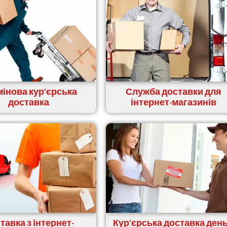
інова кур'єрська
Служба доставки для
доставка
інтернет-магазинів
тавка з інтернет-
Кур'єрська доставка день