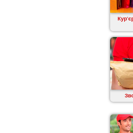
Кропивницький
Крихівці
Кур'є
Крюківщина
Крижанівка
Ладижин
Лісники
Лиманка
Лозова
Лубни
Луцьк
Лука-Мелешківська
Львів
Зв
Малин
Марганець
Миргород
Мукачево
Нетішин