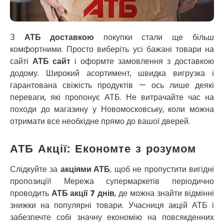
Новосілки
Нововолинськ
Обухів
З
АТБ доставкою
покупки стали ще більш
Обухівка
комфортними. Просто виберіть усі бажані товари на
Одеса
сайті
АТБ сайт
і оформте замовлення з доставкою
Острог
додому. Широкий асортимент, швидка вигрузка і
Павлоград
гарантована свіжість продуктів — ось лише деякі
Переяслав
переваги, які пропонує АТБ. Не витрачайте час на
Первомайськ
походи до магазину у Новомосковську, коли можна
Пісочин
отримати все необхідне прямо до вашої дверей.
Петриків
Петропавлівська Борщагівка
АТБ Акції: Економте з розумом
Підгородне
Погреби
Слідкуйте за
акціями АТБ
, щоб не пропустити вигідні
Покров
пропозиції! Мережа супермаркетів періодично
Полтава
проводить
АТБ акції 7 днів
, де можна знайти відмінні
Прилуки
знижки на популярні товари. Учасниця акцій АТБ і
Путивль
П’ятихатки
забезпечте собі значну економію на повсякденних