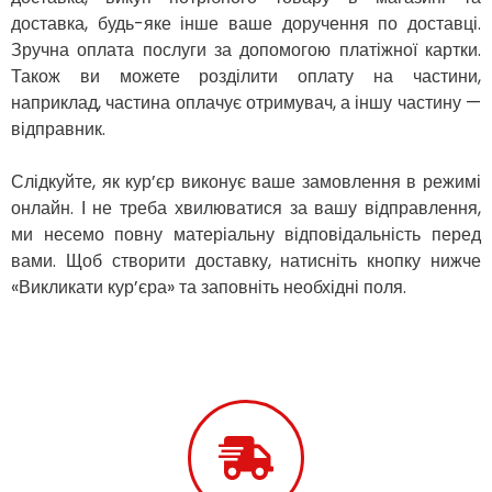
доставка, будь-яке інше ваше доручення по доставці.
Зміїв
Знам’янка
Зручна оплата послуги за допомогою платіжної картки.
Звенигородка
Також ви можете розділити оплату на частини,
Звягель
наприклад, частина оплачує отримувач, а іншу частину —
Охтирка
відправник.
Олександрія
Авангард
Слідкуйте, як кур’єр виконує ваше замовлення в режимі
Бабаи
онлайн. І не треба хвилюватися за вашу відправлення,
Бахмач
ми несемо повну матеріальну відповідальність перед
Бармаки
вами. Щоб створити доставку, натисніть кнопку нижче
Біла Церква
«Викликати кур’єра» та заповніть необхідні поля.
Білгород-Дністровський
Білогородка
Белопілля