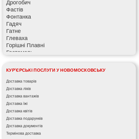
Дрогобич
Фастів
Фонтанка
Гадяч
Гатне
Глеваха
Горішні Плавні
Гостомель
Харків
Херсон
КУР'ЄРСЬКІ ПОСЛУГИ У НОВОМОСКОВСЬКУ
Хмельницький
Хмільник
Доставка товарів
Ірпінь
Доставка ліків
Івано-Франківськ
Доставка вантажів
Ізмаїл
Доставка їжі
Кагарлик
Доставка квітів
Калуш
Доставка подарунків
Кам’янець-Подільський
Доставка документів
Кам’янка
Термінова доставка
Кам’янське