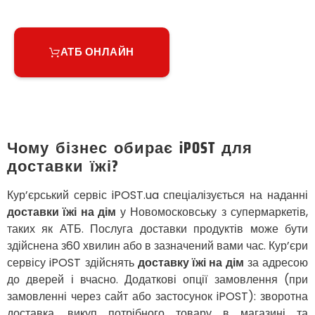
Великий Омеляник
Верхнедніпровськ
Вільнянськ
АТБ ОНЛАЙН
Вінниця
Винники
Вишенки
Вишневе
Віта-Поштова
Вовчинець
Чому бізнес обирає iPOST для
Вознесенськ
доставки їжі?
Вишгород
Яготин
Кур’єрський сервіс iPOST.ua спеціалізується на наданні
Южне
доставки їжі на дім
у Новомосковську з супермаркетів,
Южноукраїнськ
таких як АТБ. Послуга доставки продуктів може бути
Запоріжжя
здійснена з60 хвилин або в зазначений вами час. Кур’єри
Зарічани
сервісу iPOST здійснять
доставку їжі на дім
за адресою
Зазим’я
до дверей і вчасно. Додаткові опції замовлення (при
Здолбунів
замовленні через сайт або застосунок iPOST): зворотна
Жовті Води
доставка, викуп потрібного товару в магазині та
Житомир