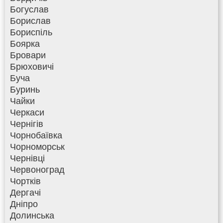
Богуслав
Борислав
Бориспіль
Боярка
Бровари
Брюховичі
Буча
Буринь
Чайки
Черкаси
Чернігів
Чорнобаївка
Чорноморськ
Чернівці
Червоноград
Чортків
Дергачі
Дніпро
Долинська