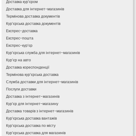
Доставка кур’єром
Канів
Доставка для інтернет-магазинів
Козятин
Термінова доставка документів
Київ
Кур’єрська доставка документів
Кобеляки
Експрес-доставка
Коцюбинське
Експрес-пошта
Конотоп
Експрес-кур’єр
Коростень
Кур’єрська служба для інтернет-магазинів
Корсунь-Шевченківський
Кур’єр на авто
Костопіль
Доставка кореспонденції
Ковель
Термінова кур’єрська доставка
Козин
Красноград
Служба доставки для інтернет-магазинів
Кременчук
Послуги доставки
Кременець
Доставка з інтернет-магазинів
Кривий Ріг
Кур’єр для інтернет-магазину
Кролевець
Доставка товарів з інтернет-магазинів
Кропивницький
Кур’єрська доставка вантажів
Крихівці
Кур’єрська доставка по місту
Крюківщина
Кур’єрська доставка для магазинів