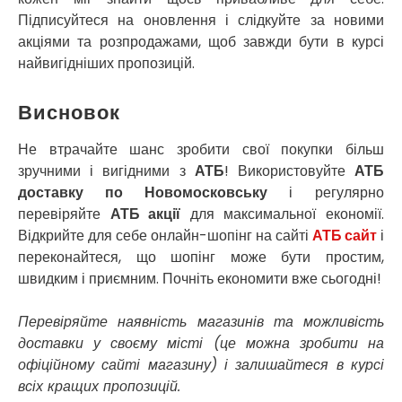
Старі Петрівці
Підписуйтеся на оновлення і слідкуйте за новими
Стебник
акціями та розпродажами, щоб завжди бути в курсі
Стоянка
найвигідніших пропозицій.
Стрий
Суми
Висновок
Світловодськ
Святопетрівське
Не втрачайте шанс зробити свої покупки більш
Тальне
зручними і вигідними з
АТБ
! Використовуйте
АТБ
Тарасівка
доставку по Новомосковську
і регулярно
Тернопіль
перевіряйте
АТБ акції
для максимальної економії.
Тернівка
Відкрийте для себе онлайн-шопінг на сайті
АТБ сайт
і
Трускавець
переконайтеся, що шопінг може бути простим,
Тульчин
швидким і приємним. Почніть економити вже сьогодні!
Українка
Умань
Перевіряйте наявність магазинів та можливість
Ужгород
доставки у своєму місті (це можна зробити на
Узин
офіційному сайті магазину) і залишайтеся в курсі
Васильків
всіх кращих пропозицій.
Великі Лази