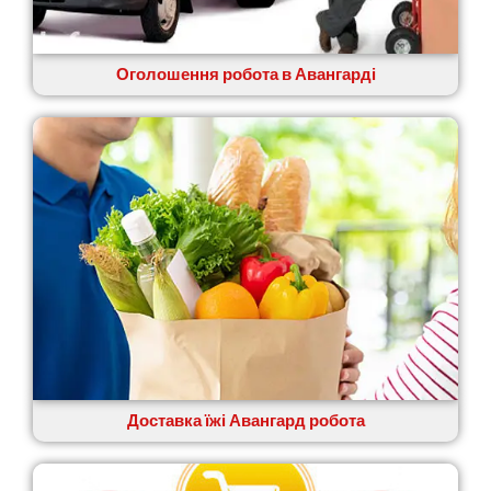
Житомир
Зміїв
Знам’янка
Оголошення робота в Авангарді
Звенигородка
Звягель
Доставка їжі Авангард робота