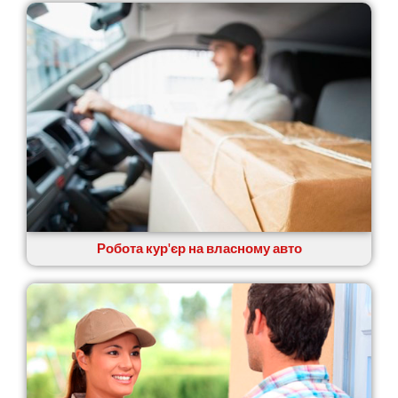
Новомосковськ
Новосілки
Нововолинськ
Обухів
Обухівка
Одеса
Острог
Павлоград
Переяслав
Первомайськ
Пісочин
Петриків
Робота кур'єр на власному авто
Петропавлівська Борщагівка
Підгородне
Погреби
Покров
Полтава
Прилуки
Путивль