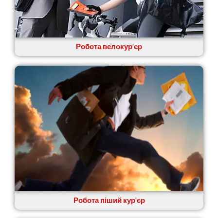
Крюківщина
Крижанівка
Ладижин
Лісники
Робота велокур'єр
Лиманка
Лозова
Лубни
Луцьк
Лука-Мелешківська
Львів
Малин
Марганець
Миргород
Мукачево
Нетішин
Ніжин
Микитинці
Миколаїв
Робота піший кур'єр
Нікополь
Новоолександрівка