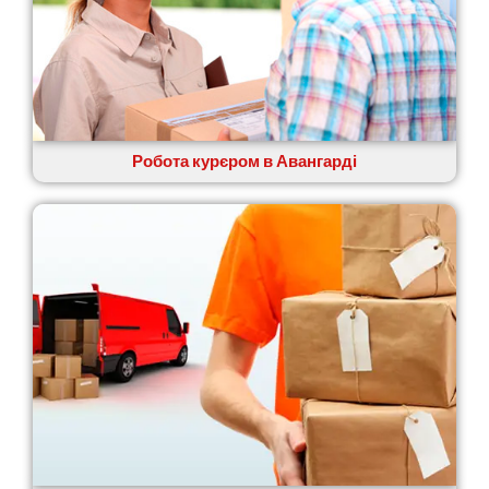
П’ятихатки
Роздільна
Рені
Решетилівка
Ромни
Рівне
Рудне
Робота курєром в Авангарді
Самбір
Щасливе
Шепетівка
Шостка
Шпола
Синельникове
Славута
Славутич
Слобожанське
Сміла
Софіївська Борщагівка
Сокільники
Солоницівка