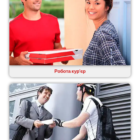
Кам’янське
Канів
Козятин
Київ
Кобеляки
Коцюбинське
Конотоп
Коростень
Корсунь-Шевченківський
Костопіль
Робота кур'єр
Ковель
Козин
Красноград
Кременчук
Кременець
Кривий Ріг
Кролевець
Кропивницький
Крихівці