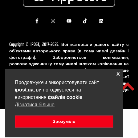
Copyright © iPOST, 2017-2025. Всі матеріали даного сайту є
об'єктами авторського права (в тому числі дизайн і
фотографії). Забороняється копіювання,
розповсюдження (у тому числі шляхом копіювання на
інші сайти та ресурси в Інтернеті) або будь-яке інше
x
використання інформації і об'єктів без попередньої
письмової згоди правовласника. Порушення
Продовжуючи використовувати сайт
авторських прав карається відповідно до
ipost.ua
, ви погоджуєтеся на
законодавства України.
використання
файлів cookie
Дізнатися більше
Зрозуміло