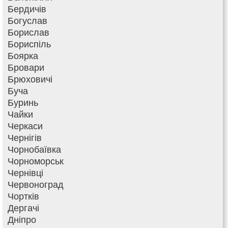
Бердичів
Богуслав
Борислав
Бориспіль
Боярка
Бровари
Брюховичі
Буча
Буринь
Чайки
Черкаси
Чернігів
Чорнобаївка
Чорноморськ
Чернівці
Червоноград
Чортків
Дергачі
Дніпро