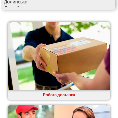
Долинська
Дрогобич
Фастів
Фонтанка
Гадяч
Гатне
Глеваха
Горішні Плавні
Гостомель
Харків
Херсон
Хмельницький
Хмільник
Ірпінь
Івано-Франківськ
Ізмаїл
Робота доставка
Кагарлик
Калуш
Кам’янець-Подільський
Кам’янка