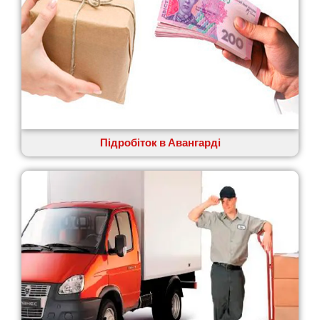
Великі Лази
Великий Омеляник
Верхнедніпровськ
Вільнянськ
Вінниця
Винники
Вишенки
Вишневе
Віта-Поштова
Підробіток в Авангарді
Вовчинець
Вознесенськ
Вишгород
Яготин
Южне
Южноукраїнськ
Запоріжжя
Зарічани
Зазим’я
Здолбунів
Жовті Води