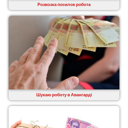
Розвозка посилок робота
Старокостянтинів
Старі Петрівці
Стебник
Стоянка
Стрий
Суми
Світловодськ
Святопетрівське
Тальне
Тарасівка
Тернопіль
Тернівка
Трускавець
Тульчин
Шукаю роботу в Авангарді
Українка
Умань
Ужгород
Узин
Васильків