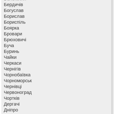
Бердичів
Богуслав
Борислав
Бориспіль
Боярка
Бровари
Брюховичі
Буча
Буринь
Чайки
Черкаси
Чернігів
Чорнобаївка
Чорноморськ
Чернівці
Червоноград
Чортків
Дергачі
Дніпро