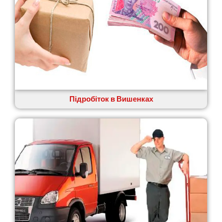
Великі Лази
Великий Омеляник
Верхнедніпровськ
Вільнянськ
Вінниця
Винники
Вишенки
Вишневе
Віта-Поштова
Підробіток в Вишенках
Вовчинець
Вознесенськ
Вишгород
Яготин
Южне
Южноукраїнськ
Запоріжжя
Зарічани
Зазим’я
Здолбунів
Жовті Води