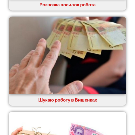
Розвозка посилок робота
Старокостянтинів
Старі Петрівці
Стебник
Стоянка
Стрий
Суми
Світловодськ
Святопетрівське
Тальне
Тарасівка
Тернопіль
Тернівка
Трускавець
Тульчин
Шукаю роботу в Вишенках
Українка
Умань
Ужгород
Узин
Васильків