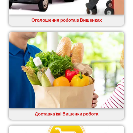
Житомир
Зміїв
Знам’янка
Оголошення робота в Вишенках
Звенигородка
Звягель
Доставка їжі Вишенки робота