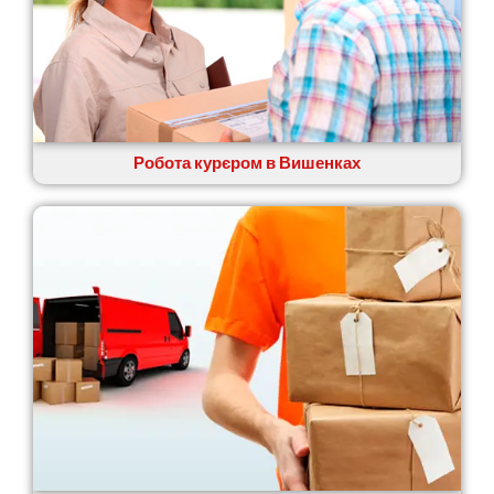
П’ятихатки
Роздільна
Рені
Решетилівка
Ромни
Рівне
Рудне
Робота курєром в Вишенках
Самбір
Щасливе
Шепетівка
Шостка
Шпола
Синельникове
Славута
Славутич
Слобожанське
Сміла
Софіївська Борщагівка
Сокільники
Солоницівка