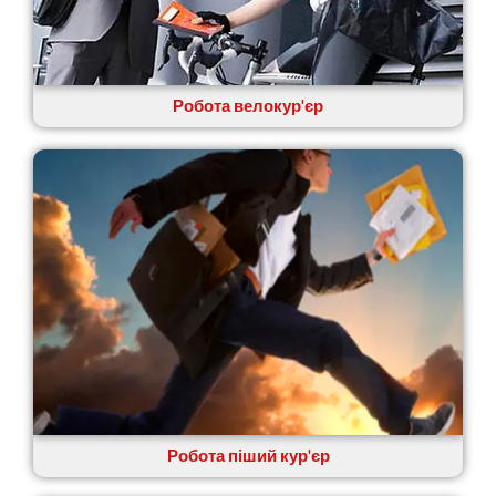
Крюківщина
Крижанівка
Ладижин
Лісники
Робота велокур'єр
Лиманка
Лозова
Лубни
Луцьк
Лука-Мелешківська
Львів
Малин
Марганець
Миргород
Мукачево
Нетішин
Ніжин
Микитинці
Миколаїв
Робота піший кур'єр
Нікополь
Новоолександрівка