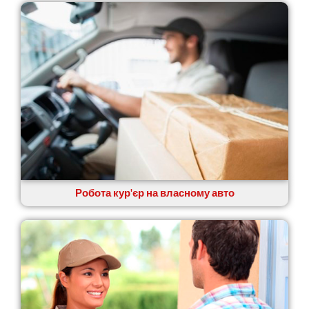
Новомосковськ
Новосілки
Нововолинськ
Обухів
Обухівка
Одеса
Острог
Павлоград
Переяслав
Первомайськ
Пісочин
Петриків
Робота кур'єр на власному авто
Петропавлівська Борщагівка
Підгородне
Погреби
Покров
Полтава
Прилуки
Путивль