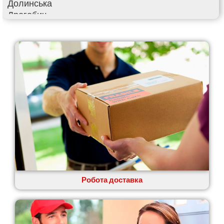
Долинська
Дрогобич
Фастів
Фонтанка
Гадяч
Гатне
Глеваха
Горішні Плавні
Гостомель
Харків
Херсон
Хмельницький
Хмільник
Ірпінь
Івано-Франківськ
Ізмаїл
Робота доставка
Кагарлик
Калуш
Кам’янець-Подільський
Кам’янка