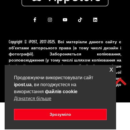
Copyright © iPOST, 2017-2025. Всі матеріали даного сайту є
об'єктами авторського права (в тому числі дизайн і
фотографії). Забороняється копіювання,
розповсюдження (у тому числі шляхом копіювання на
інші сайти та ресурси в Інтернеті) або будь-яке інше
x
використання інформації і об'єктів без попередньої
письмової згоди правовласника. Порушення
Продовжуючи використовувати сайт
авторських прав карається відповідно до
ipost.ua
, ви погоджуєтеся на
законодавства України.
використання
файлів cookie
Дізнатися більше
Зрозуміло