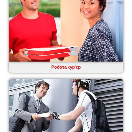
Кам’янське
Канів
Козятин
Київ
Кобеляки
Коцюбинське
Конотоп
Коростень
Корсунь-Шевченківський
Костопіль
Робота кур'єр
Ковель
Козин
Красноград
Кременчук
Кременець
Кривий Ріг
Кролевець
Кропивницький
Крихівці