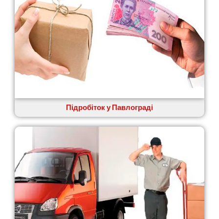
Васильків
Великі Лази
Великий Омеляник
Верхнедніпровськ
Вільнянськ
Вінниця
Винники
Вишенки
Вишневе
Віта-Поштова
Підробіток у Павлограді
Вовчинець
Вознесенськ
Вишгород
Яготин
Южне
Южноукраїнськ
Запоріжжя
Зарічани
Зазим’я
Здолбунів