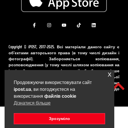
Copyright © iPOST, 2017-2025. Всі матеріали даного сайту є
об'єктами авторського права (в тому числі дизайн і
фотографії). Забороняється копіювання,
розповсюдження (у тому числі шляхом копіювання на
інші сайти та ресурси в Інтернеті) або будь-яке інше
x
використання інформації і об'єктів без попередньої
письмової згоди правовласника. Порушення
Продовжуючи використовувати сайт
авторських прав карається відповідно до
ipost.ua
, ви погоджуєтеся на
законодавства України.
використання
файлів cookie
Дізнатися більше
Зрозуміло