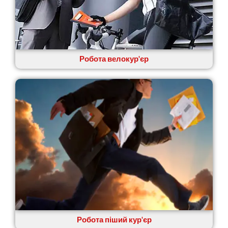
Крихівці
Крюківщина
Крижанівка
Ладижин
Лісники
Робота велокур'єр
Лиманка
Лозова
Лубни
Луцьк
Лука-Мелешківська
Львів
Малин
Марганець
Миргород
Мукачево
Нетішин
Ніжин
Микитинці
Миколаїв
Робота піший кур'єр
Нікополь