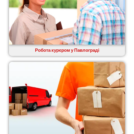
Путивль
П’ятихатки
Роздільна
Рені
Решетилівка
Ромни
Рівне
Рудне
Робота курєром у Павлограді
Самбір
Щасливе
Шепетівка
Шостка
Шпола
Синельникове
Славута
Славутич
Слобожанське
Сміла
Софіївська Борщагівка
Сокільники