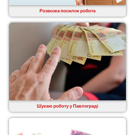
Солоницівка
Розвозка посилок робота
Старокостянтинів
Старі Петрівці
Стебник
Стоянка
Стрий
Суми
Світловодськ
Святопетрівське
Тальне
Тарасівка
Тернопіль
Тернівка
Трускавець
Тульчин
Шукаю роботу у Павлограді
Українка
Умань
Ужгород
Узин