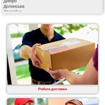
Дніпро
Долинська
Дрогобич
Фастів
Фонтанка
Гадяч
Гатне
Глеваха
Горішні Плавні
Гостомель
Харків
Херсон
Хмельницький
Хмільник
Ірпінь
Івано-Франківськ
Ізмаїл
Робота доставка
Кагарлик
Калуш
Кам’янець-Подільський