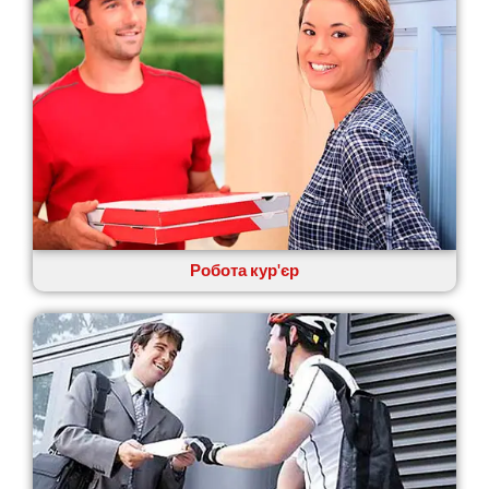
Кам’янка
Кам’янське
Канів
Козятин
Київ
Кобеляки
Коцюбинське
Конотоп
Коростень
Корсунь-Шевченківський
Костопіль
Робота кур'єр
Ковель
Козин
Красноград
Кременчук
Кременець
Кривий Ріг
Кролевець
Кропивницький