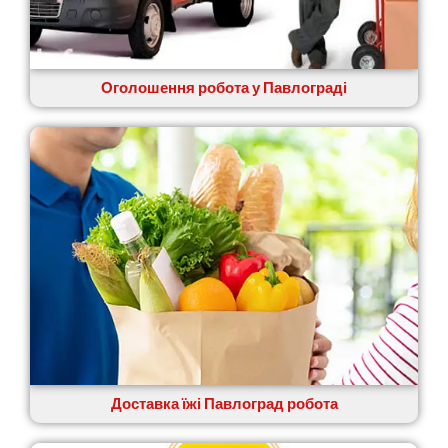
Жовті Води
Житомир
Зміїв
Знам’янка
Оголошення робота у Павлограді
Звенигородка
Звягель
Доставка їжі Павлоград робота