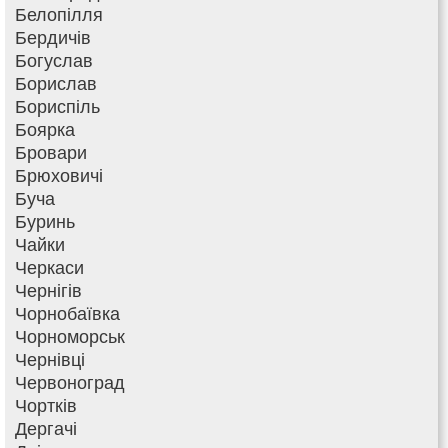
Белопілля
Бердичів
Богуслав
Борислав
Бориспіль
Боярка
Бровари
Брюховичі
Буча
Буринь
Чайки
Черкаси
Чернігів
Чорнобаївка
Чорноморськ
Чернівці
Червоноград
Чортків
Дергачі