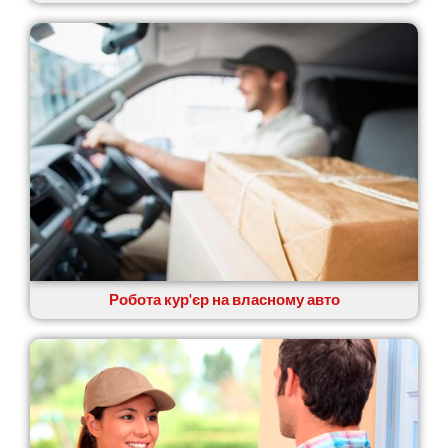
Новоолександрівка
Новомосковськ
Новосілки
Нововолинськ
Обухів
Обухівка
Одеса
Острог
Павлоград
Переяслав
Первомайськ
Пісочин
Петриків
Робота кур'єр на власному авто
Петропавлівська Борщагівка
Підгородне
Погреби
Покров
Полтава
Прилуки