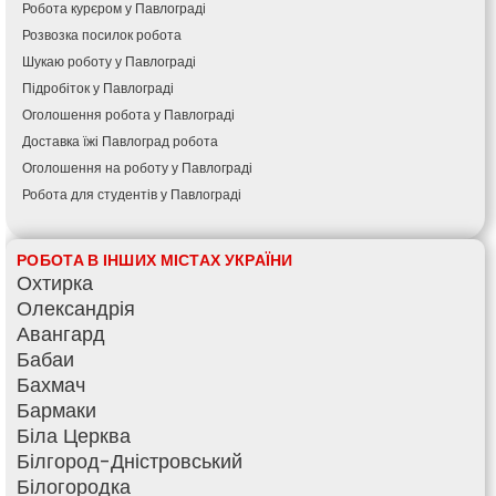
Робота курєром у Павлограді
Розвозка посилок робота
Шукаю роботу у Павлограді
Підробіток у Павлограді
Оголошення робота у Павлограді
Доставка їжі Павлоград робота
Оголошення на роботу у Павлограді
Робота для студентів у Павлограді
РОБОТА В ІНШИХ МІСТАХ УКРАЇНИ
Охтирка
Олександрія
Авангард
Бабаи
Бахмач
Бармаки
Біла Церква
Білгород-Дністровський
Білогородка