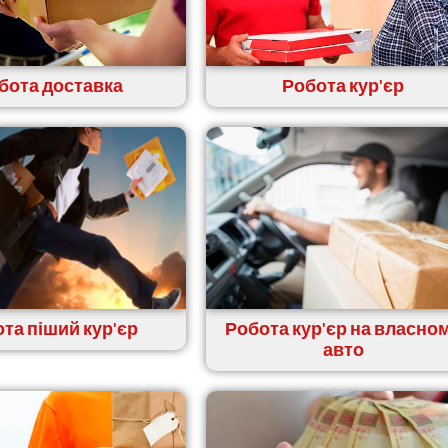
бота доставка
Робота кур'єр
та піший кур'єр
Робота кур'єр на власно
авто