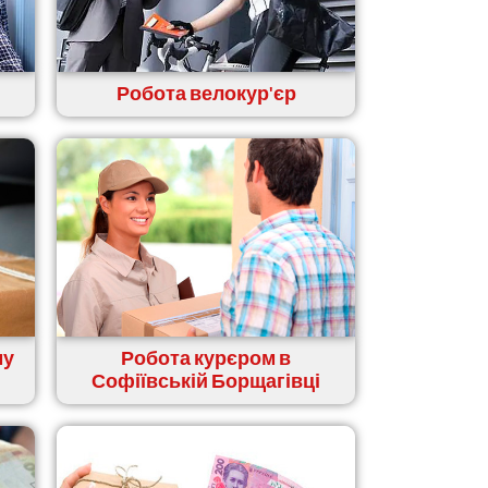
Робота велокур'єр
му
Робота курєром в
Софіївській Борщагівці