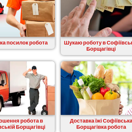
ка посилок робота
Шукаю роботу в Софіївсь
Борщагівці
ошення робота в
Доставка їжі Софіївськ
вській Борщагівці
Борщагівка робота