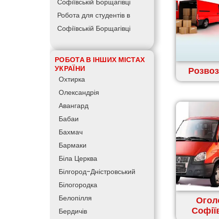
Софіївській Борщагівці
Робота для студентів в
Софіївській Борщагівці
РОБОТА В ІНШИХ МІСТАХ
УКРАЇНИ
Розвоз
Охтирка
Олександрія
Авангард
Бабаи
Бахмач
Бармаки
Біла Церква
Білгород-Дністровський
Білогородка
Белопілля
Огол
Софії
Бердичів