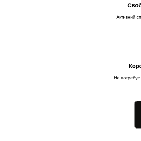
Своб
Дніпро
Долинська
Активний сп
Дрогобич
Фастів
Фонтанка
Гадяч
Гатне
Кор
Глеваха
Горішні Плавні
Не потребує 
Гостомель
Харків
Херсон
Хмельницький
Хмільник
Ірпінь
Івано-Франківськ