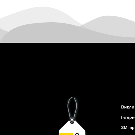
Ізмаїл
Кагарлик
Калуш
Кам’янець-Подільський
Кам’янка
Кам’янське
Канів
Козятин
Київ
Кобеляки
Коцюбинське
Конотоп
Коростень
Виклик
Корсунь-Шевченківський
Костопіль
Інтерн
Ковель
ЗМІ пр
Козин