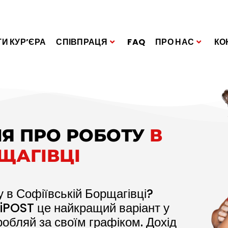
И КУР’ЄРА
СПІВПРАЦЯ
FAQ
ПРО НАС
КО
Я ПРО РОБОТУ
В
ЩАГІВЦІ
у в Софіївській Борщагівці?
 iPOST це найкращий варіант у
робляй за своїм графіком. Дохід