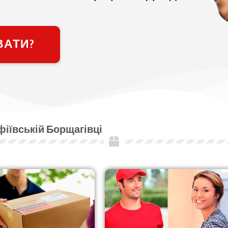
ВАТИ?
фіївській Борщагівці