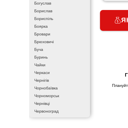
Богуслав
Борислав
Я
Бориспіль
Боярка
Бровари
Брюховичі
Буча
Буринь
Чайки
Черкаси
Г
Чернігів
Плануйт
Чорнобаївка
Чорноморськ
Чернівці
Червоноград
Чортків
Дергачі