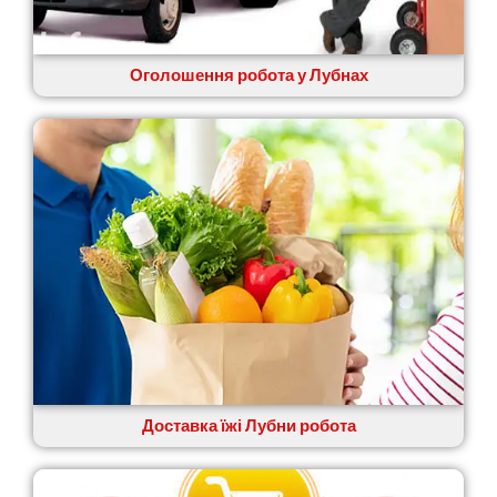
Житомир
Зміїв
Знам’янка
Оголошення робота у Лубнах
Звенигородка
Звягель
Доставка їжі Лубни робота