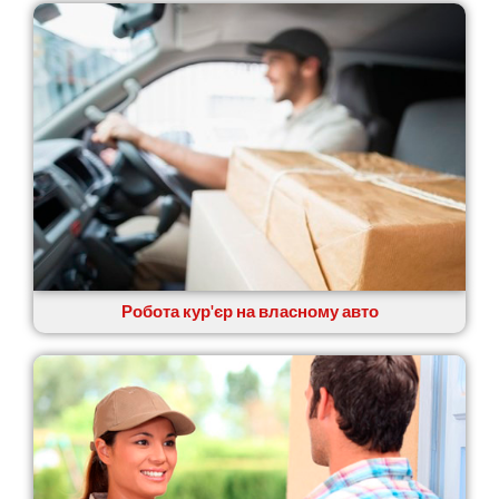
Новомосковськ
Новосілки
Нововолинськ
Обухів
Обухівка
Одеса
Острог
Павлоград
Переяслав
Первомайськ
Пісочин
Петриків
Робота кур'єр на власному авто
Петропавлівська Борщагівка
Підгородне
Погреби
Покров
Полтава
Прилуки
Путивль