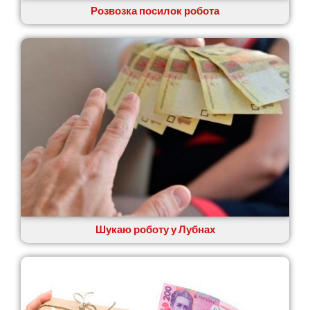
Розвозка посилок робота
Старокостянтинів
Старі Петрівці
Стебник
Стоянка
Стрий
Суми
Світловодськ
Святопетрівське
Тальне
Тарасівка
Тернопіль
Тернівка
Трускавець
Тульчин
Шукаю роботу у Лубнах
Українка
Умань
Ужгород
Узин
Васильків