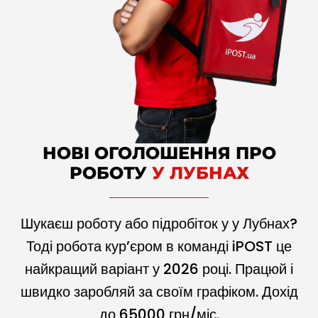
НОВІ ОГОЛОШЕННЯ ПРО
РОБОТУ
У ЛУБНАХ
Шукаєш роботу або підробіток у у Лубнах?
Тоді робота кур’єром в команді iPOST це
найкращий варіант у
2026
році. Працюй і
швидко заробляй за своїм графіком. Дохід
до
65000
грн/міс.