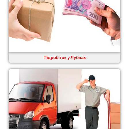
Великі Лази
Великий Омеляник
Верхнедніпровськ
Вільнянськ
Вінниця
Винники
Вишенки
Вишневе
Віта-Поштова
Підробіток у Лубнах
Вовчинець
Вознесенськ
Вишгород
Яготин
Южне
Южноукраїнськ
Запоріжжя
Зарічани
Зазим’я
Здолбунів
Жовті Води