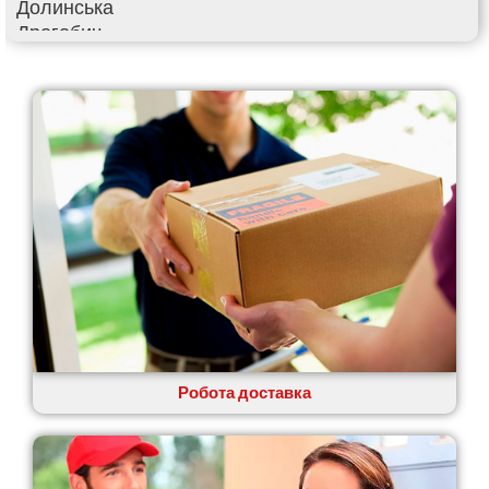
Долинська
Дрогобич
Фастів
Фонтанка
Гадяч
Гатне
Глеваха
Горішні Плавні
Гостомель
Харків
Херсон
Хмельницький
Хмільник
Ірпінь
Івано-Франківськ
Ізмаїл
Робота доставка
Кагарлик
Калуш
Кам’янець-Подільський
Кам’янка