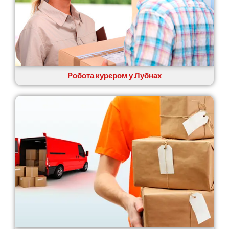
П’ятихатки
Роздільна
Рені
Решетилівка
Ромни
Рівне
Рудне
Робота курєром у Лубнах
Самбір
Щасливе
Шепетівка
Шостка
Шпола
Синельникове
Славута
Славутич
Слобожанське
Сміла
Софіївська Борщагівка
Сокільники
Солоницівка