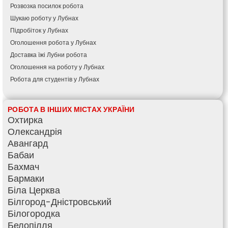
Розвозка посилок робота
Шукаю роботу у Лубнах
Підробіток у Лубнах
Оголошення робота у Лубнах
Доставка їжі Лубни робота
Оголошення на роботу у Лубнах
Робота для студентів у Лубнах
РОБОТА В ІНШИХ МІСТАХ УКРАЇНИ
Охтирка
Олександрія
Авангард
Бабаи
Бахмач
Бармаки
Біла Церква
Білгород-Дністровський
Білогородка
Белопілля