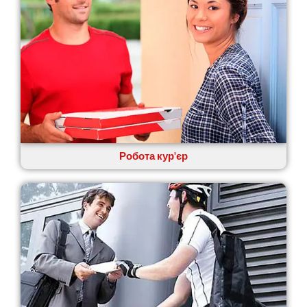
Кам’янське
Канів
Козятин
Київ
Кобеляки
Коцюбинське
Конотоп
Коростень
Корсунь-Шевченківський
Костопіль
Робота кур'єр
Ковель
Козин
Красноград
Кременчук
Кременець
Кривий Ріг
Кролевець
Кропивницький
Крихівці