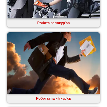
Крюківщина
Крижанівка
Ладижин
Лісники
Робота велокур'єр
Лиманка
Лозова
Лубни
Луцьк
Лука-Мелешківська
Львів
Малин
Марганець
Миргород
Мукачево
Нетішин
Ніжин
Микитинці
Миколаїв
Робота піший кур'єр
Нікополь
Новоолександрівка