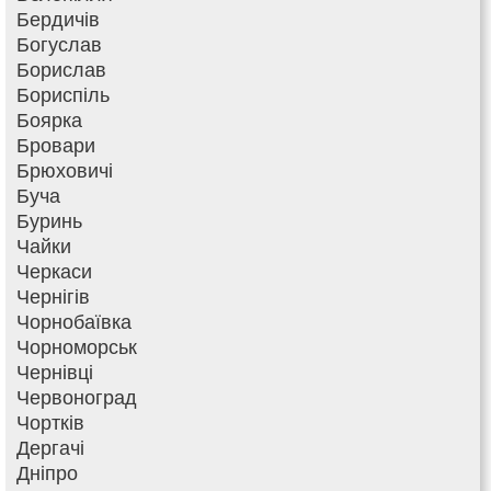
Бердичів
Богуслав
Борислав
Бориспіль
Боярка
Бровари
Брюховичі
Буча
Буринь
Чайки
Черкаси
Чернігів
Чорнобаївка
Чорноморськ
Чернівці
Червоноград
Чортків
Дергачі
Дніпро