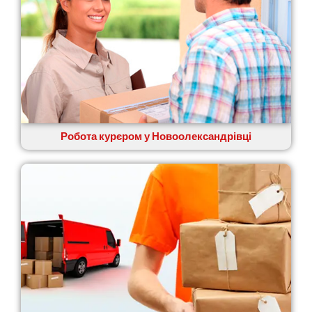
Прилуки
Путивль
П’ятихатки
Роздільна
Рені
Решетилівка
Ромни
Рівне
Рудне
Робота курєром у Новоолександрівці
Самбір
Щасливе
Шепетівка
Шостка
Шпола
Синельникове
Славута
Славутич
Слобожанське
Сміла
Софіївська Борщагівка