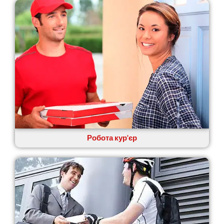
Кам’янець-Подільський
Кам’янка
Кам’янське
Канів
Козятин
Київ
Кобеляки
Коцюбинське
Конотоп
Коростень
Корсунь-Шевченківський
Костопіль
Робота кур'єр
Ковель
Козин
Красноград
Кременчук
Кременець
Кривий Ріг
Кролевець