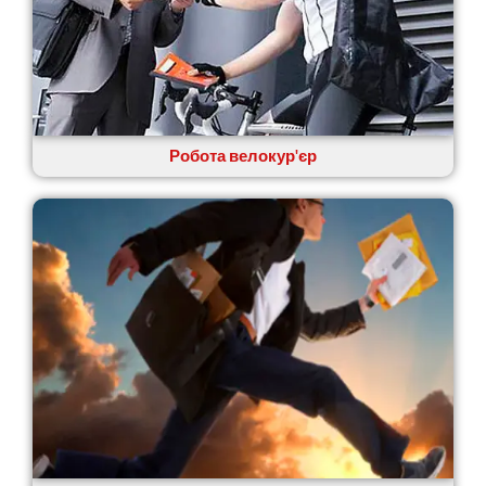
Кропивницький
Крихівці
Крюківщина
Крижанівка
Ладижин
Лісники
Робота велокур'єр
Лиманка
Лозова
Лубни
Луцьк
Лука-Мелешківська
Львів
Малин
Марганець
Миргород
Мукачево
Нетішин
Ніжин
Микитинці
Миколаїв