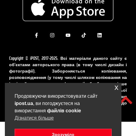
Copyright © iPOST, 2017-2025. Всі матеріали даного сайту є
об'єктами авторського права (в тому числі дизайн і
фотографії). Забороняється копіювання,
розповсюдження (у тому числі шляхом копіювання на
інші сайти та ресурси в Інтернеті) або будь-яке інше
x
використання інформації і об'єктів без попередньої
письмової згоди правовласника. Порушення
Продовжуючи використовувати сайт
авторських прав карається відповідно до
ipost.ua
, ви погоджуєтеся на
законодавства України.
використання
файлів cookie
Дізнатися більше
Зрозуміло