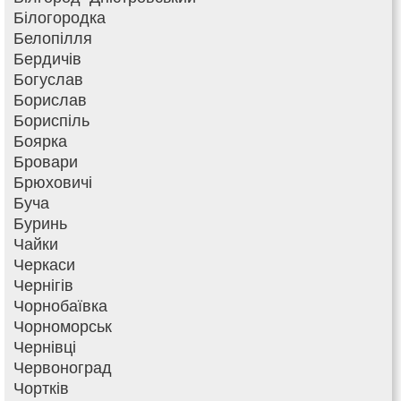
Білогородка
Белопілля
Бердичів
Богуслав
Борислав
Бориспіль
Боярка
Бровари
Брюховичі
Буча
Буринь
Чайки
Черкаси
Чернігів
Чорнобаївка
Чорноморськ
Чернівці
Червоноград
Чортків