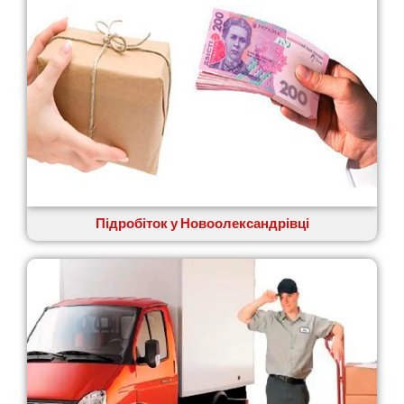
Узин
Васильків
Великі Лази
Великий Омеляник
Верхнедніпровськ
Вільнянськ
Вінниця
Винники
Вишенки
Вишневе
Віта-Поштова
Підробіток у Новоолександрівці
Вовчинець
Вознесенськ
Вишгород
Яготин
Южне
Южноукраїнськ
Запоріжжя
Зарічани