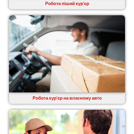
Робота піший кур'єр
Нікополь
Новоолександрівка
Новомосковськ
Новосілки
Нововолинськ
Обухів
Обухівка
Одеса
Острог
Павлоград
Переяслав
Первомайськ
Пісочин
Петриків
Робота кур'єр на власному авто
Петропавлівська Борщагівка
Підгородне
Погреби
Покров
Полтава