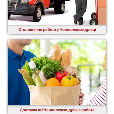
Зазим’я
Здолбунів
Жовті Води
Житомир
Зміїв
Знам’янка
Оголошення робота у Новоолександрівці
Звенигородка
Звягель
Доставка їжі Новоолександрівка робота