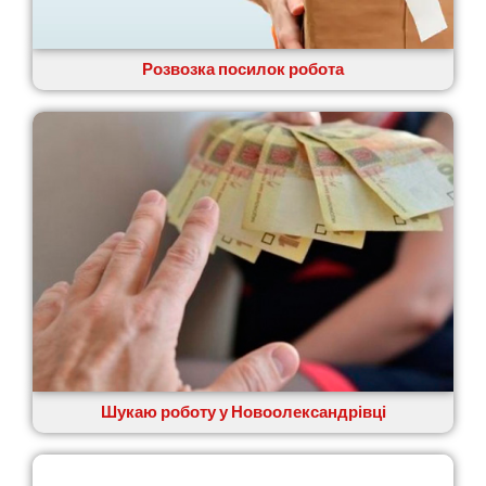
Сокільники
Солоницівка
Розвозка посилок робота
Старокостянтинів
Старі Петрівці
Стебник
Стоянка
Стрий
Суми
Світловодськ
Святопетрівське
Тальне
Тарасівка
Тернопіль
Тернівка
Трускавець
Тульчин
Шукаю роботу у Новоолександрівці
Українка
Умань
Ужгород