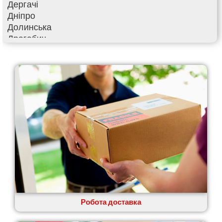
Дергачі
Дніпро
Долинська
Дрогобич
Фастів
Фонтанка
Гадяч
Гатне
Глеваха
Горішні Плавні
Гостомель
Харків
Херсон
Хмельницький
Хмільник
Ірпінь
Івано-Франківськ
Ізмаїл
Робота доставка
Кагарлик
Калуш